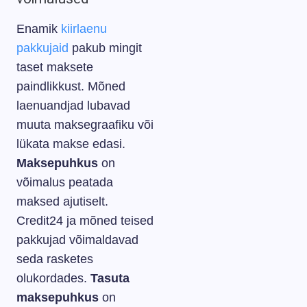
Enamik
kiirlaenu
pakkujaid
pakub mingit
taset maksete
paindlikkust. Mõned
laenuandjad lubavad
muuta maksegraafiku või
lükata makse edasi.
Maksepuhkus
on
võimalus peatada
maksed ajutiselt.
Credit24 ja mõned teised
pakkujad võimaldavad
seda rasketes
olukordades.
Tasuta
maksepuhkus
on