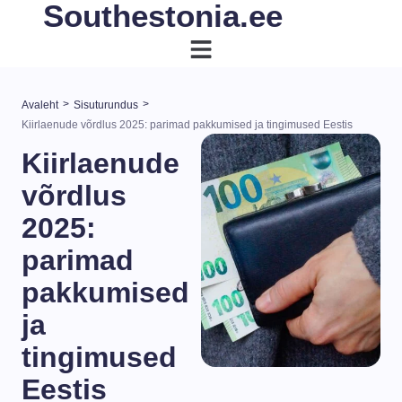
Southestonia.ee
>
>
Avaleht
Sisuturundus
Kiirlaenude võrdlus 2025: parimad pakkumised ja tingimused Eestis
Kiirlaenude
võrdlus
2025:
parimad
pakkumised
ja
tingimused
Eestis