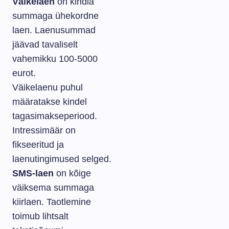
Väikelaen
on kindla
summaga ühekordne
laen. Laenusummad
jäävad tavaliselt
vahemikku 100-5000
eurot.
Väikelaenu puhul
määratakse kindel
tagasimakseperiood.
Intressimäär on
fikseeritud ja
laenutingimused selged.
SMS-laen
on kõige
väiksema summaga
kiirlaen. Taotlemine
toimub lihtsalt