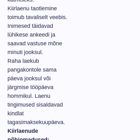
Kiirlaenu taotlemine
toimub tavaliselt veebis.
Inimesed täidavad
lühikese ankeedi ja
saavad vastuse mõne
minuti jooksul.
Raha laekub
pangakontole sama
päeva jooksul või
järgmise tööpäeva
hommikul. Laenu
tingimused sisaldavad
kindlat
tagasimaksekuupäeva.
Kiirlaenude
põhiomadused: