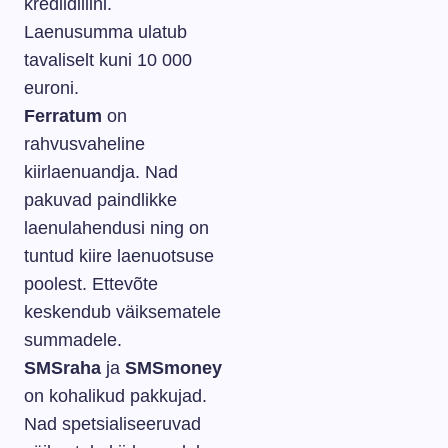
krediidiliini.
Laenusumma ulatub
tavaliselt kuni 10 000
euroni.
Ferratum
on
rahvusvaheline
kiirlaenuandja. Nad
pakuvad paindlikke
laenulahendusi ning on
tuntud kiire laenuotsuse
poolest. Ettevõte
keskendub väiksematele
summadele.
SMSraha
ja
SMSmoney
on kohalikud pakkujad.
Nad spetsialiseeruvad