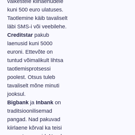
väikestele kiirlaenudele
kuni 500 euro ulatuses.
Taotlemine käib tavaliselt
läbi SMS-i või veebilehe.
Creditstar
pakub
laenusid kuni 5000
euroni. Ettevõte on
tuntud võimalikult lihtsa
taotlemisprotsessi
poolest. Otsus tuleb
tavaliselt mõne minuti
jooksul.
Bigbank
ja
Inbank
on
traditsioonilisemad
pangad. Nad pakuvad
kiirlaene kõrval ka teisi