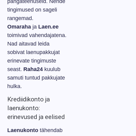
pangateenuseid. Nende
tingimused on sageli
rangemad.
Omaraha
ja
Laen.ee
toimivad vahendajatena.
Nad aitavad leida
sobivat laenupakkujat
erinevate tingimuste
seast.
Raha24
kuulub
samuti tuntud pakkujate
hulka.
Krediidikonto ja
laenukonto:
erinevused ja eelised
Laenukonto
tähendab