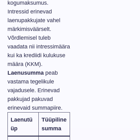
kogumaksumus.
Intressid erinevad
laenupakkujate vahel
märkimisväärselt.
Võrdlemisel tuleb
vaadata nii intressimäära
kui ka krediidi kulukuse
määra (KKM).
Laenusumma
peab
vastama tegelikule
vajadusele. Erinevad
pakkujad pakuvad
erinevaid summapiire.
Laenutü
Tüüpiline
üp
summa