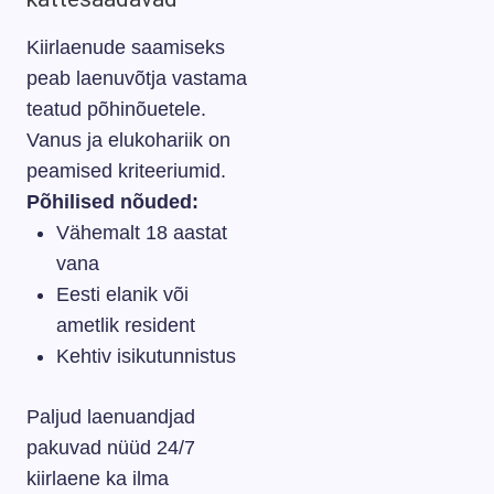
Kiirlaenude saamiseks
peab laenuvõtja vastama
teatud põhinõuetele.
Vanus ja elukohariik on
peamised kriteeriumid.
Põhilised nõuded:
Vähemalt 18 aastat
vana
Eesti elanik või
ametlik resident
Kehtiv isikutunnistus
Paljud laenuandjad
pakuvad nüüd 24/7
kiirlaene ka ilma