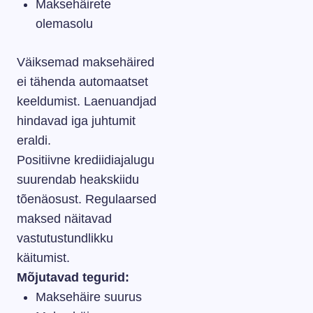
Maksehäirete
olemasolu
Väiksemad maksehäired
ei tähenda automaatset
keeldumist. Laenuandjad
hindavad iga juhtumit
eraldi.
Positiivne krediidiajalugu
suurendab heakskiidu
tõenäosust. Regulaarsed
maksed näitavad
vastutustundlikku
käitumist.
Mõjutavad tegurid:
Maksehäire suurus