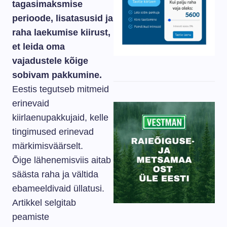
tagasimaksmise
perioode, lisatasusid ja
raha laekumise kiirust,
et leida oma
vajadustele kõige
sobivam pakkumine.
Eestis tegutseb mitmeid
erinevaid
kiirlaenupakkujaid, kelle
tingimused erinevad
märkimisväärselt.
Õige lähenemisviis aitab
säästa raha ja vältida
ebameeldivaid üllatusi.
Artikkel selgitab
peamiste