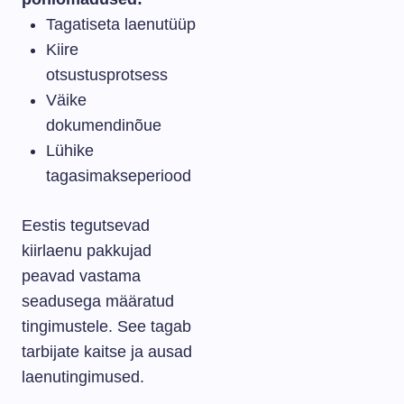
Tagatiseta laenutüüp
Kiire
otsustusprotsess
Väike
dokumendinõue
Lühike
tagasimakseperiood
Eestis tegutsevad
kiirlaenu pakkujad
peavad vastama
seadusega määratud
tingimustele. See tagab
tarbijate kaitse ja ausad
laenutingimused.