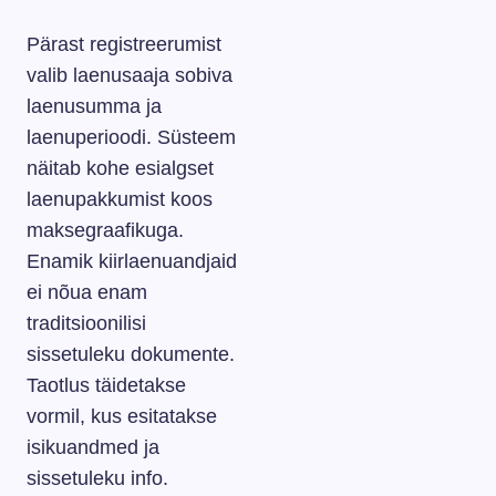
Pärast registreerumist
valib laenusaaja sobiva
laenusumma ja
laenuperioodi. Süsteem
näitab kohe esialgset
laenupakkumist koos
maksegraafikuga.
Enamik kiirlaenuandjaid
ei nõua enam
traditsioonilisi
sissetuleku dokumente.
Taotlus täidetakse
vormil, kus esitatakse
isikuandmed ja
sissetuleku info.