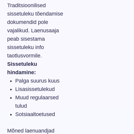
Traditsioonilised
sissetuleku tõendamise
dokumendid pole
vajalikud. Laenusaaja
peab sisestama
sissetuleku info
taotlusvormile.
Sissetuleku
hindamine:
Palga suurus kuus
Lisasissetulekud
Muud regulaarsed
tulud
Sotsiaaltoetused
Mõned laenuandjad