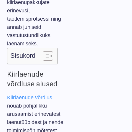
kiirlaenupakkujate
erinevusi,
taotlemisprotsessi ning
annab juhiseid
vastutustundlikuks
laenamiseks.
Sisukord
Kiirlaenude
võrdluse alused
Kiirlaenude võrdlus
nõuab põhjalikku
arusaamist erinevatest
laenutüüpidest ja nende
toimimispõhimõtetest.