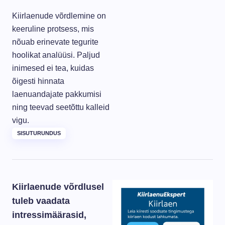
Kiirlaenude võrdlemine on
keeruline protsess, mis
nõuab erinevate tegurite
hoolikat analüüsi. Paljud
inimesed ei tea, kuidas
õigesti hinnata
laenuandajate pakkumisi
ning teevad seetõttu kalleid
vigu.
SISUTURUNDUS
Kiirlaenude võrdlusel
tuleb vaadata
intressimäärasid,