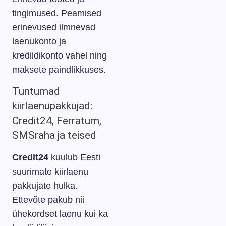
tingimused. Peamised
erinevused ilmnevad
laenukonto ja
krediidikonto vahel ning
maksete paindlikkuses.
Tuntumad
kiirlaenupakkujad:
Credit24, Ferratum,
SMSraha ja teised
Credit24
kuulub Eesti
suurimate kiirlaenu
pakkujate hulka.
Ettevõte pakub nii
ühekordset laenu kui ka