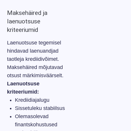
Maksehäired ja
laenuotsuse
kriteeriumid
Laenuotsuse tegemisel
hindavad laenuandjad
taotleja krediidivõimet.
Maksehäired mõjutavad
otsust märkimisväärselt.
Laenuotsuse
kriteeriumid:
Krediidiajalugu
Sissetuleku stabiilsus
Olemasolevad
finantskohustused