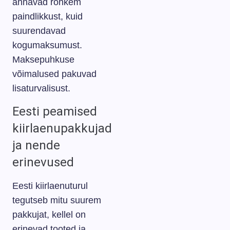
annavad rohkem
paindlikkust, kuid
suurendavad
kogumaksumust.
Maksepuhkuse
võimalused pakuvad
lisaturvalisust.
Eesti peamised
kiirlaenupakkujad
ja nende
erinevused
Eesti kiirlaenuturul
tegutseb mitu suurem
pakkujat, kellel on
erinevad tooted ja