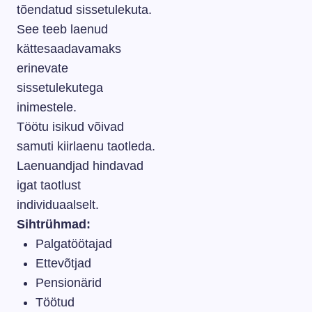
tõendatud sissetulekuta.
See teeb laenud
kättesaadavamaks
erinevate
sissetulekutega
inimestele.
Töötu isikud võivad
samuti kiirlaenu taotleda.
Laenuandjad hindavad
igat taotlust
individuaalselt.
Sihtrühmad:
Palgatöötajad
Ettevõtjad
Pensionärid
Töötud