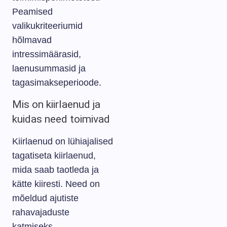
Peamised
valikukriteeriumid
hõlmavad
intressimäärasid,
laenusummasid ja
tagasimakseperioode.
Mis on kiirlaenud ja
kuidas need toimivad
Kiirlaenud on lühiajalised
tagatiseta kiirlaenud,
mida saab taotleda ja
kätte kiiresti. Need on
mõeldud ajutiste
rahavajaduste
katmiseks.