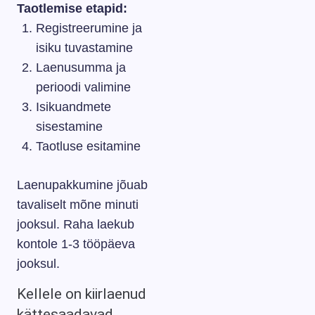
Taotlemise etapid:
Registreerumine ja
isiku tuvastamine
Laenusumma ja
perioodi valimine
Isikuandmete
sisestamine
Taotluse esitamine
Laenupakkumine jõuab
tavaliselt mõne minuti
jooksul. Raha laekub
kontole 1-3 tööpäeva
jooksul.
Kellele on kiirlaenud
kättesaadavad