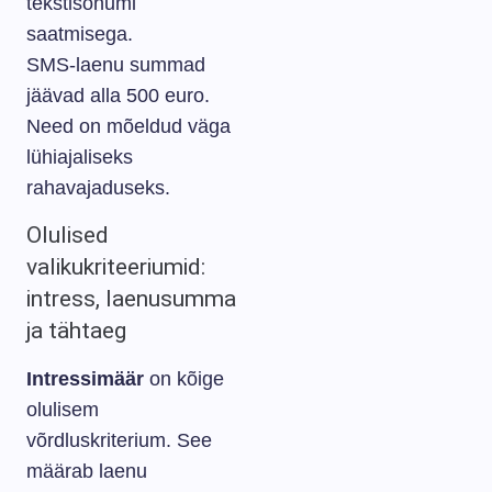
tekstisõnumi
saatmisega.
SMS-laenu summad
jäävad alla 500 euro.
Need on mõeldud väga
lühiajaliseks
rahavajaduseks.
Olulised
valikukriteeriumid:
intress, laenusumma
ja tähtaeg
Intressimäär
on kõige
olulisem
võrdluskriterium. See
määrab laenu