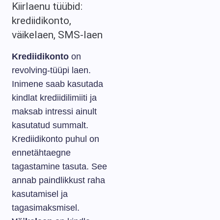
Kiirlaenu tüübid:
krediidikonto,
väikelaen, SMS-laen
Krediidikonto
on
revolving-tüüpi laen.
Inimene saab kasutada
kindlat krediidilimiiti ja
maksab intressi ainult
kasutatud summalt.
Krediidikonto puhul on
ennetähtaegne
tagastamine tasuta. See
annab paindlikkust raha
kasutamisel ja
tagasimaksmisel.