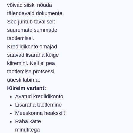
võivad siiski nõuda
täiendavaid dokumente.
See juhtub tavaliselt
suuremate summade
taotlemisel.
Krediidikonto omajad
saavad lisaraha kõige
kiiremini. Neil ei pea
taotlemise protsessi
uuesti läbima.
Kiireim variant:
Avatud krediidikonto
Lisaraha taotlemine
Meeskonna heakskiit
Raha kätte
minutitega