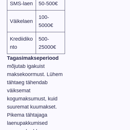
SMS-laen
50-500€
100-
Väikelaen
5000€
Krediidiko
500-
nto
25000€
Tagasimakseperiood
mõjutab igakuist
maksekoormust. Lühem
tähtaeg tähendab
väiksemat
kogumaksumust, kuid
suuremat kuumakset.
Pikema tähtajaga
laenupakkumised