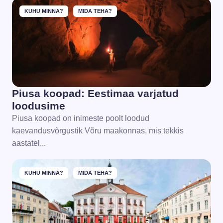
KUHU MINNA?
MIDA TEHA?
Piusa koopad: Eestimaa varjatud
loodusime
Piusa koopad on inimeste poolt loodud
kaevandusvõrgustik Võru maakonnas, mis tekkis
aastatel...
KUHU MINNA?
MIDA TEHA?