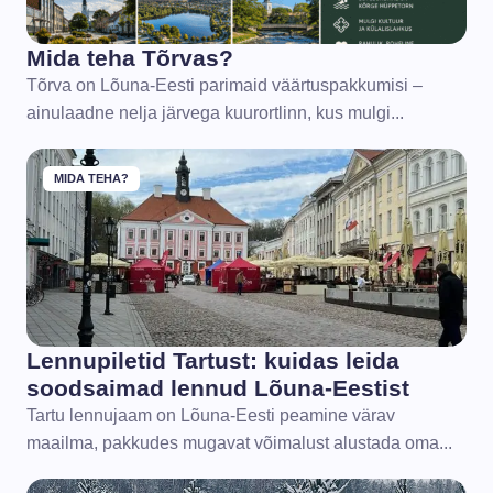
Mida teha Tõrvas?
Tõrva on Lõuna-Eesti parimaid väärtuspakkumisi –
ainulaadne nelja järvega kuurortlinn, kus mulgi...
MIDA TEHA?
Lennupiletid Tartust: kuidas leida
soodsaimad lennud Lõuna-Eestist
Tartu lennujaam on Lõuna-Eesti peamine värav
maailma, pakkudes mugavat võimalust alustada oma...