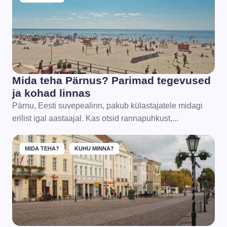
Mida teha Pärnus? Parimad tegevused
ja kohad linnas
Pärnu, Eesti suvepealinn, pakub külastajatele midagi
erilist igal aastaajal. Kas otsid rannapuhkust,...
MIDA TEHA?
KUHU MINNA?