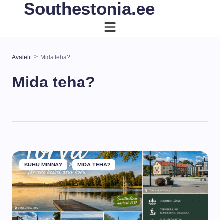
Southestonia.ee
>
Avaleht
Mida teha?
Mida teha?
KUHU MINNA?
MIDA TEHA?