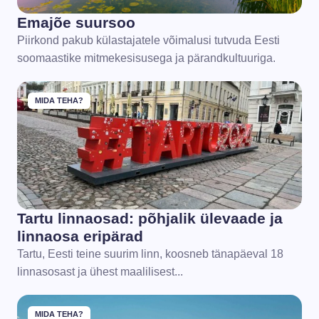
Emajõe suursoo
Piirkond pakub külastajatele võimalusi tutvuda Eesti
soomaastike mitmekesisusega ja pärandkultuuriga.
MIDA TEHA?
Tartu linnaosad: põhjalik ülevaade ja
linnaosa eripärad
Tartu, Eesti teine suurim linn, koosneb tänapäeval 18
linnasosast ja ühest maalilisest...
MIDA TEHA?