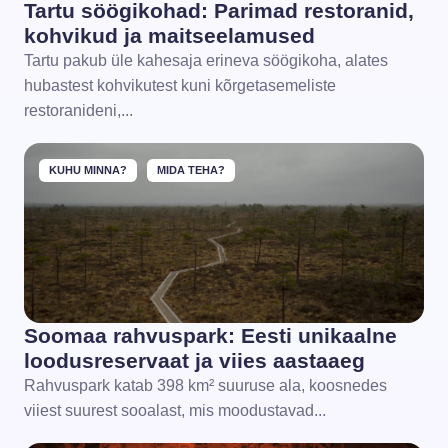
Tartu söögikohad: Parimad restoranid,
kohvikud ja maitseelamused
Tartu pakub üle kahesaja erineva söögikoha, alates
hubastest kohvikutest kuni kõrgetasemeliste
restoranideni,...
KUHU MINNA?
MIDA TEHA?
Soomaa rahvuspark: Eesti unikaalne
loodusreservaat ja viies aastaaeg
Rahvuspark katab 398 km² suuruse ala, koosnedes
viiest suurest sooalast, mis moodustavad...