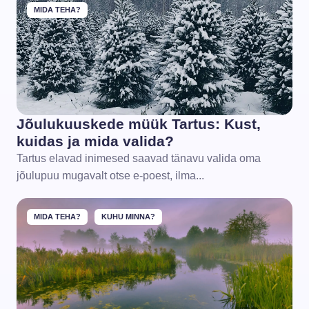
MIDA TEHA?
Jõulukuuskede müük Tartus: Kust,
kuidas ja mida valida?
Tartus elavad inimesed saavad tänavu valida oma
jõulupuu mugavalt otse e-poest, ilma...
MIDA TEHA?
KUHU MINNA?