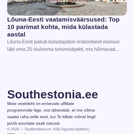
Lõuna-Eesti vaatamisväärsused: Top
10 parimat kohta, mida külastada
aastal
Lõuna-Eesti pakub külastajatele erakordseid elamusi
läbi oma 25 olulisema turismiobjekti, mis hõlmavad...
Southestonia.ee
Meie veebileht on erinevate affiliate
programmide liige, mis tähendab, et me võime
saada raha selle eest, kui Te klikite mõnel lingil
ja/või sooritate sealt ostusid.
© 2026 — Southestonia.ee. Kõik õigused kaitstud |