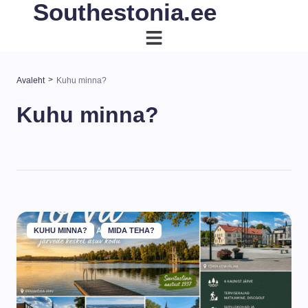
Southestonia.ee
>
Avaleht
Kuhu minna?
Kuhu minna?
KUHU MINNA?
MIDA TEHA?