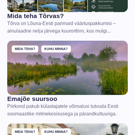
Mida teha Tõrvas?
Tõrva on Lõuna-Eesti parimaid väärtuspakkumisi –
ainulaadne nelja järvega kuurortlinn, kus mulgi...
MIDA TEHA?
KUHU MINNA?
Emajõe suursoo
Piirkond pakub külastajatele võimalusi tutvuda Eesti
soomaastike mitmekesisusega ja pärandkultuuriga.
MIDA TEHA?
KUHU MINNA?