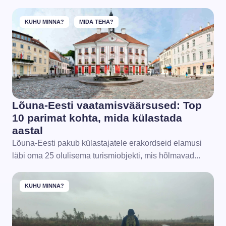
KUHU MINNA?
MIDA TEHA?
Lõuna-Eesti vaatamisväärsused: Top
10 parimat kohta, mida külastada
aastal
Lõuna-Eesti pakub külastajatele erakordseid elamusi
läbi oma 25 olulisema turismiobjekti, mis hõlmavad...
KUHU MINNA?