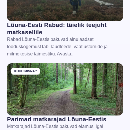
Lõuna-Eesti Rabad: täielik teejuht
matkasellile
Rabad Lõuna-Eestis pakuvad ainulaadset
looduskogemust läbi laudteede, vaatlustornide ja
mitmekesise taimestiku. Avasta...
KUHU MINNA?
Parimad matkarajad Lõuna-Eestis
Matkarajad Lõuna-Eestis pakuvad elamusi igal