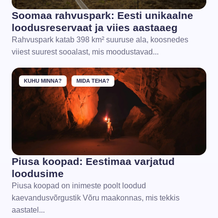
Soomaa rahvuspark: Eesti unikaalne
loodusreservaat ja viies aastaaeg
Rahvuspark katab 398 km² suuruse ala, koosnedes
viiest suurest sooalast, mis moodustavad...
KUHU MINNA?
MIDA TEHA?
Piusa koopad: Eestimaa varjatud
loodusime
Piusa koopad on inimeste poolt loodud
kaevandusvõrgustik Võru maakonnas, mis tekkis
aastatel...