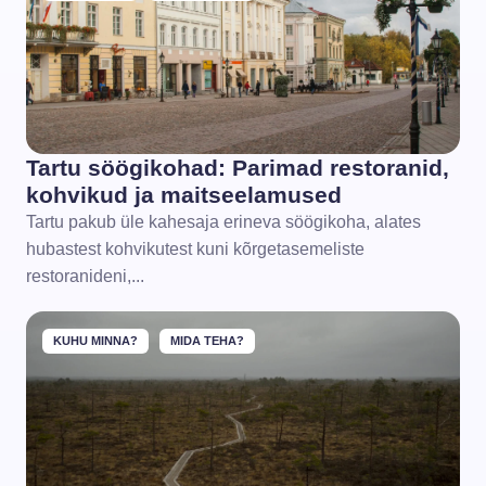
Tartu söögikohad: Parimad restoranid,
kohvikud ja maitseelamused
Tartu pakub üle kahesaja erineva söögikoha, alates
hubastest kohvikutest kuni kõrgetasemeliste
restoranideni,...
KUHU MINNA?
MIDA TEHA?