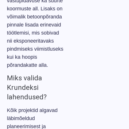
vastupidavuse ka suurte
koormuste all. Lisaks on
võimalik betoonpõranda
pinnale lisada erinevaid
töötlemisi, mis sobivad
nii eksponeeritavaks
pindmiseks viimistluseks
kui ka hoopis
põrandakatte alla.
Miks valida
Krundeksi
lahendused?
Kõik projektid algavad
läbimõeldud
planeerimisest ja