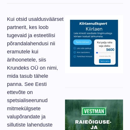
Kui otsid usaldusväärset
partnerit, kes loob
tugevaid ja esteetilisi
põrandalahendusi nii
eramutele kui
ärihoonetele, siis
Krundeks OÜ on nimi,
mida tasub tähele
panna. See Eesti
ettevõte on
spetsialiseerunud
mitmekülgsete
valupõrandate ja
sillutiste lahenduste