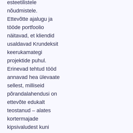
esteetilistele
nõudmistele.
Ettevõtte ajalugu ja
tööde portfoolio
näitavad, et kliendid
usaldavad Krundeksit
keerukamategi
projektide puhul.
Erinevad tehtud tööd
annavad hea ülevaate
sellest, milliseid
põrandalahendusi on
ettevõte edukalt
teostanud – alates
kortermajade
kipsivaludest kuni