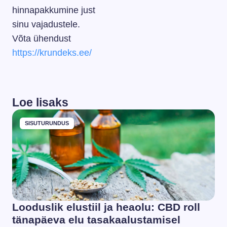
hinnapakkumine just
sinu vajadustele.
Võta ühendust
https://krundeks.ee/
Loe lisaks
SISUTURUNDUS
Looduslik elustiil ja heaolu: CBD roll
tänapäeva elu tasakaalustamisel