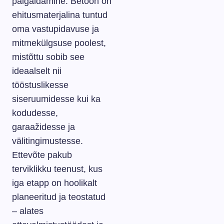
paigaldamine. Betoon on
ehitusmaterjalina tuntud
oma vastupidavuse ja
mitmekülgsuse poolest,
mistõttu sobib see
ideaalselt nii
tööstuslikesse
siseruumidesse kui ka
kodudesse,
garaažidesse ja
välitingimustesse.
Ettevõte pakub
terviklikku teenust, kus
iga etapp on hoolikalt
planeeritud ja teostatud
– alates