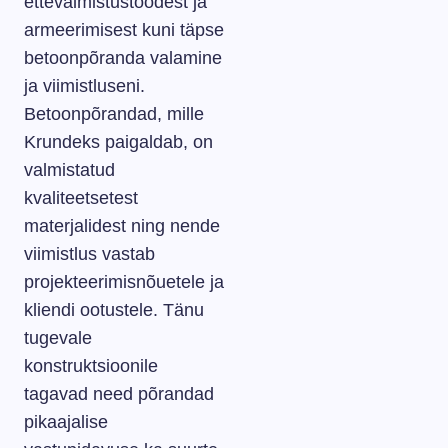
ettevalmistustöödest ja
armeerimisest kuni täpse
betoonpõranda valamine
ja viimistluseni.
Betoonpõrandad, mille
Krundeks paigaldab, on
valmistatud
kvaliteetsetest
materjalidest ning nende
viimistlus vastab
projekteerimisnõuetele ja
kliendi ootustele. Tänu
tugevale
konstruktsioonile
tagavad need põrandad
pikaajalise