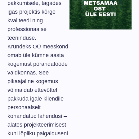
pakkumisele, tagades
igas projektis kõrge
kvaliteedi ning
professionaalse
teeninduse.
Krundeks OÜ meeskond
omab üle kümne aasta
kogemust põrandatööde
valdkonnas. See
pikaajaline kogemus
võimaldab ettevõttel
pakkuda igale kliendile
personaalselt
kohandatud lahendusi –
alates projekteerimisest
kuni lõpliku paigalduseni