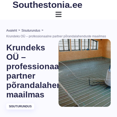
Southestonia.ee
>
>
Avaleht
Sisuturundus
Krundeks OÜ – professionaalne partner põrandalahenduste maailmas
Krundeks
OÜ –
professionaalne
partner
põrandalahenduste
maailmas
SISUTURUNDUS