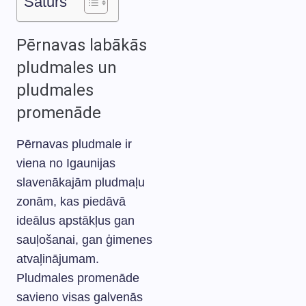
Saturs
Pērnavas labākās
pludmales un
pludmales
promenāde
Pērnavas pludmale ir
viena no Igaunijas
slavenākajām pludmaļu
zonām, kas piedāvā
ideālus apstākļus gan
sauļošanai, gan ģimenes
atvaļinājumam.
Pludmales promenāde
savieno visas galvenās