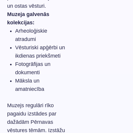
un ostas vēsturi.
Muzeja galvenās
kolekcijas:
Arheoloģiskie
atradumi
Vēsturiski apģērbi un
ikdienas priekšmeti
Fotogrāfijas un
dokumenti
Māksla un
amatniecība
Muzejs regulāri rīko
pagaidu izstādes par
dažādām Pērnavas
vēstures tēmām. Izstāžu