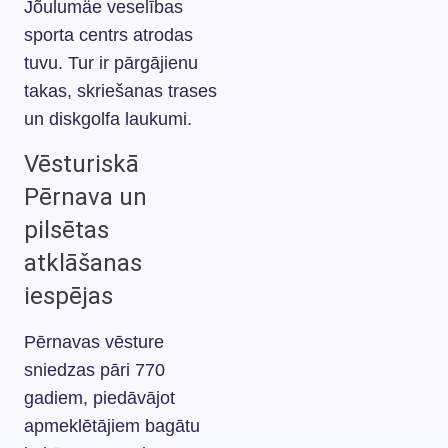
Jõulumäe veselības
sporta centrs atrodas
tuvu. Tur ir pārgājienu
takas, skriešanas trases
un diskgolfa laukumi.
Vēsturiskā
Pērnava un
pilsētas
atklāšanas
iespējas
Pērnavas vēsture
sniedzas pāri 770
gadiem, piedāvājot
apmeklētājiem bagātu