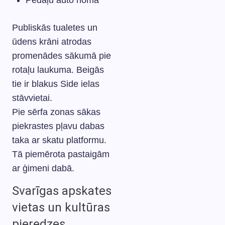
Pedāļu auto noma
Publiskās tualetes un
ūdens krāni atrodas
promenādes sākumā pie
rotaļu laukuma. Beigās
tie ir blakus Side ielas
stāvvietai.
Pie sērfa zonas sākas
piekrastes pļavu dabas
taka ar skatu platformu.
Tā piemērota pastaigām
ar ģimeni dabā.
Svarīgas apskates
vietas un kultūras
pieredzes