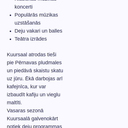
koncerti
Populārās mūzikas
uzstāšanās
Deju vakari un balles
Teātra izrādes
Kuursaal atrodas tieši
pie Pērnavas pludmales
un piedāvā skaistu skatu
uz jūru. Ēkā darbojas arī
kafejnīca, kur var
izbaudīt kafiju un vieglu
maltīti.
Vasaras sezonā
Kuursaalā galvenokārt
notiek deju programmas