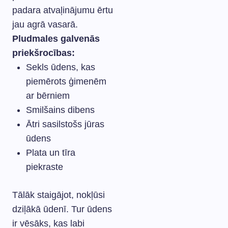
padara atvaļinājumu ērtu
jau agrā vasarā.
Pludmales galvenās
priekšrocības:
Sekls ūdens, kas
piemērots ģimenēm
ar bērniem
Smilšains dibens
Ātri sasilstošs jūras
ūdens
Plata un tīra
piekraste
Tālāk staigājot, nokļūsi
dziļākā ūdenī. Tur ūdens
ir vēsāks, kas labi