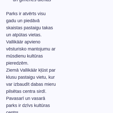
Parks ir atvērts visu
gadu un piedāvā
skaistas pastaigu takas
un atpūtas vietas.
Vallikäär apvieno
vēsturisko mantojumu ar
mūsdienu kultūras
pieredzēm.
Ziemā Vallikäär kļūst par
klusu pastaigu vietu, kur
var izbaudīt dabas mieru
pilsētas centra sirdī.
Pavasarī un vasarā
parks ir dzīvs kultūras
centrs.