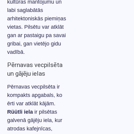
kultūras mantojumu un
labi saglabātās
arhitektoniskās piemiņas
vietas. Pilsētu var atklāt
gan ar pastaigu pa savai
gribai, gan vietējo gidu
vadībā.
Pērnavas vecpilsēta
un gājēju ielas
Pērnavas vecpilsēta ir
kompakts apgabals, ko
ērti var atklāt kājām.
Rüütli iela
ir pilsētas
galvenā gājēju iela, kur
atrodas kafejnīcas,