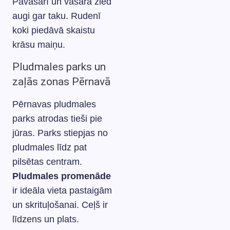
Pavasarī un vasarā zied
augi gar taku. Rudenī
koki piedāvā skaistu
krāsu maiņu.
Pludmales parks un
zaļās zonas Pērnavā
Pērnavas pludmales
parks atrodas tieši pie
jūras. Parks stiepjas no
pludmales līdz pat
pilsētas centram.
Pludmales promenāde
ir ideāla vieta pastaigām
un skrituļošanai. Ceļš ir
līdzens un plats.