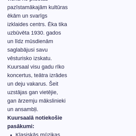
pazīstamākajām kultūras
ēkām un svarīgs
izklaides centrs. Ēka tika
uzbūvēta 1930. gados
un līdz mūsdienām
saglabājusi savu
vēsturisko izskatu.
Kuursaal visu gadu rīko
koncertus, teātra izrādes
un deju vakarus. Šeit
uzstājas gan vietējie,
gan ārzemju mākslinieki
un ansambļi.
Kuursaalā notiekošie
pasākumi:
Klasiskās mūzikas