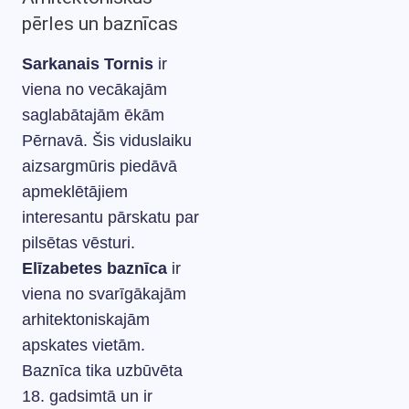
pērles un baznīcas
Sarkanais Tornis
ir
viena no vecākajām
saglabātajām ēkām
Pērnavā. Šis viduslaiku
aizsargmūris piedāvā
apmeklētājiem
interesantu pārskatu par
pilsētas vēsturi.
Elīzabetes baznīca
ir
viena no svarīgākajām
arhitektoniskajām
apskates vietām.
Baznīca tika uzbūvēta
18. gadsimtā un ir