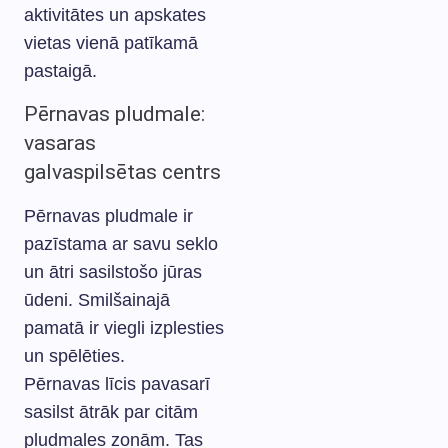
aktivitātes un apskates
vietas vienā patīkamā
pastaigā.
Pērnavas pludmale:
vasaras
galvaspilsētas centrs
Pērnavas pludmale ir
pazīstama ar savu seklo
un ātri sasilstošo jūras
ūdeni. Smilšainajā
pamatā ir viegli izplesties
un spēlēties.
Pērnavas līcis pavasarī
sasilst ātrāk par citām
pludmales zonām. Tas