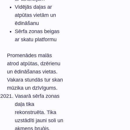
Vidējās daļas ar
atpūtas vietām un
ēdināšanu
Sērfa zonas beigas
ar skatu platformu
Promenādes malās
atrod atpūtas, dzērienu
un ēdināšanas vietas.
Vakara stundās tur skan
mūzika un dzīvīgums.
Vasarā sērfa zonas
daļa tika
rekonstruēta. Tika
uzstādīti jauni soli un
akmens bruģis.