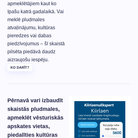
apmeklētājiem kaut ko
īpašu katrā gadalaikā. Vai
meklē pludmales
atvaļinājumu, kultūras
pieredzes vai dabas
piedzīvojumus – šī skaistā
pilsēta piedāvā daudz
aizraujošu iespēju.
KO DARĪT?
Pērnavā vari izbaudīt
skaistās pludmales,
apmeklēt vēsturiskās
apskates vietas,
piedalīties kultūras