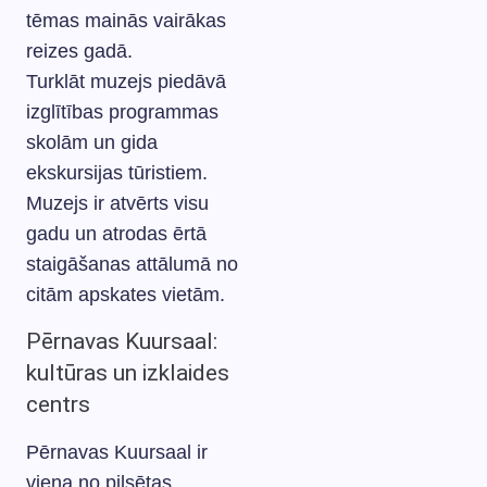
tēmas mainās vairākas
reizes gadā.
Turklāt muzejs piedāvā
izglītības programmas
skolām un gida
ekskursijas tūristiem.
Muzejs ir atvērts visu
gadu un atrodas ērtā
staigāšanas attālumā no
citām apskates vietām.
Pērnavas Kuursaal:
kultūras un izklaides
centrs
Pērnavas Kuursaal ir
viena no pilsētas