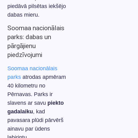
piedāvā pilsētas iekšējo
dabas mieru.
Soomaa nacionālais
parks: dabas un
pārgājienu
piedzīvojumi
Soomaa nacionālais
parks
atrodas apmēram
40 kilometru no
Pērnavas. Parks ir
slavens ar savu
piekto
gadalaiku
, kad
pavasara plūdi pārvērš
ainavu par ūdens
labirintu.