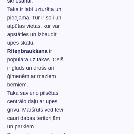
skriešanai.
Taka ir labi uzturēta un
pieejama. Tur ir soli un
atpūtas vietas, kur var
apstāties un izbaudīt
upes skatu.
Riteņbraukšana
ir
populāra uz takas. Ceļš
ir gluds un drošs arī
ģimenēm ar maziem
bērniem.
Taka savieno pilsētas
centrālo daļu ar upes
grīvu. Maršruts ved tevi
cauri dabas teritorijām
un parkiem.