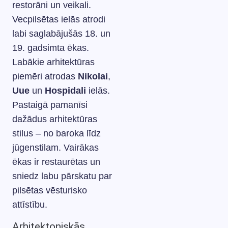
restorāni un veikali.
Vecpilsētas ielās atrodi
labi saglabājušās 18. un
19. gadsimta ēkas.
Labākie arhitektūras
piemēri atrodas
Nikolai
,
Uue
un
Hospidali
ielās.
Pastaigā pamanīsi
dažādus arhitektūras
stilus – no baroka līdz
jūgenstilam. Vairākas
ēkas ir restaurētas un
sniedz labu pārskatu par
pilsētas vēsturisko
attīstību.
Arhitektoniskās