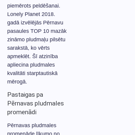
piemērots peldēšanai.
Lonely Planet 2018.
gadā izvēlējās Pērnavu
pasaules TOP 10 mazāk
zināmo pludmaļu pilsētu
sarakstā, ko vērts
apmeklēt. Šī atzinība
apliecina pludmales
kvalitāti starptautiskā
mērogā.
Pastaigas pa
Pērnavas pludmales
promenādi
Pērnavas pludmales
promenāde līkumo no