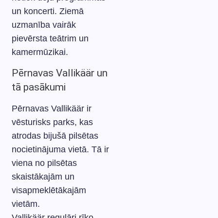
un koncerti. Ziemā
uzmanība vairāk
pievērsta teātrim un
kamermūzikai.
Pērnavas Vallikäär un
tā pasākumi
Pērnavas Vallikäär ir
vēsturisks parks, kas
atrodas bijušā pilsētas
nocietinājuma vietā. Tā ir
viena no pilsētas
skaistākajām un
visapmeklētākajām
vietām.
Vallikäär regulāri rīko