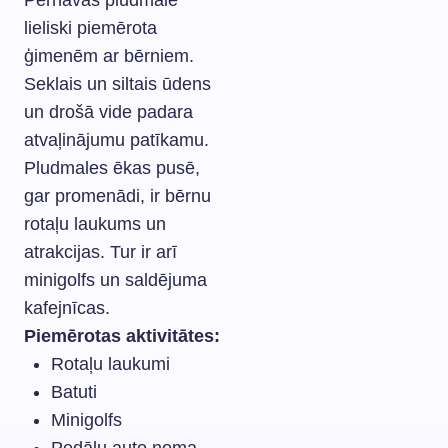
Pērnavas pludmale
lieliski piemērota
ģimenēm ar bērniem.
Seklais un siltais ūdens
un drošā vide padara
atvaļinājumu patīkamu.
Pludmales ēkas pusē,
gar promenādi, ir bērnu
rotaļu laukums un
atrakcijas. Tur ir arī
minigolfs un saldējuma
kafejnīcas.
Piemērotas aktivitātes:
Rotaļu laukumi
Batuti
Minigolfs