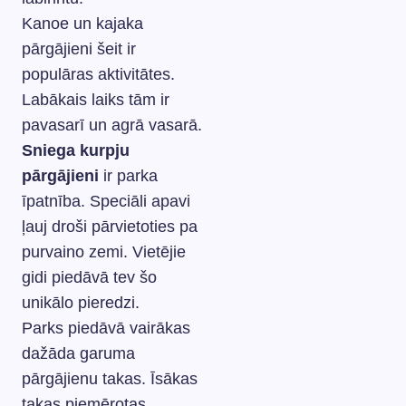
Kanoe un kajaka
pārgājieni šeit ir
populāras aktivitātes.
Labākais laiks tām ir
pavasarī un agrā vasarā.
Sniega kurpju
pārgājieni
ir parka
īpatnība. Speciāli apavi
ļauj droši pārvietoties pa
purvaino zemi. Vietējie
gidi piedāvā tev šo
unikālo pieredzi.
Parks piedāvā vairākas
dažāda garuma
pārgājienu takas. Īsākas
takas piemērotas