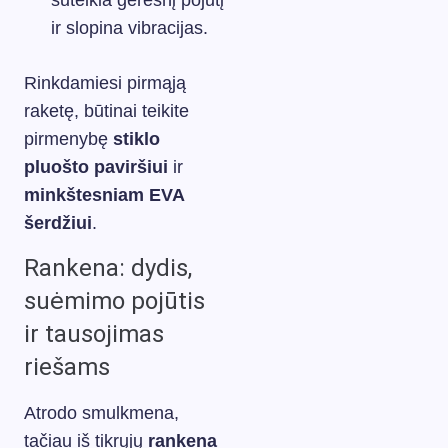
suteikia geresnį pojūtį
ir slopina vibracijas.
Rinkdamiesi pirmąją
raketę, būtinai teikite
pirmenybę
stiklo
pluošto paviršiui
ir
minkštesniam EVA
šerdžiui
.
Rankena: dydis,
suėmimo pojūtis
ir tausojimas
riešams
Atrodo smulkmena,
tačiau iš tikrųjų
rankena