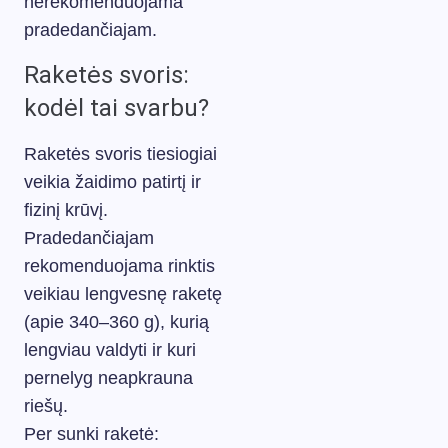
nerekomenduojama
pradedančiajam.
Raketės svoris:
kodėl tai svarbu?
Raketės svoris tiesiogiai
veikia žaidimo patirtį ir
fizinį krūvį.
Pradedančiajam
rekomenduojama rinktis
veikiau lengvesnę raketę
(apie 340–360 g), kurią
lengviau valdyti ir kuri
pernelyg neapkrauna
riešų.
Per sunki raketė: