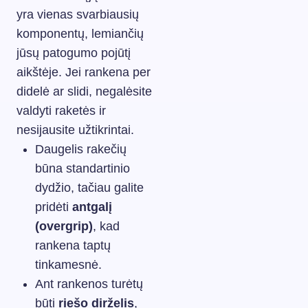
yra vienas svarbiausių
komponentų, lemiančių
jūsų patogumo pojūtį
aikštėje. Jei rankena per
didelė ar slidi, negalėsite
valdyti raketės ir
nesijausite užtikrintai.
Daugelis rakečių
būna standartinio
dydžio, tačiau galite
pridėti
antgalį
(overgrip)
, kad
rankena taptų
tinkamesnė.
Ant rankenos turėtų
būti
riešo dirželis
,