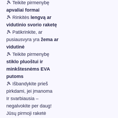
🎾 Teikite pirmenybę
apvaliai formai
🎾 Rinkitės
lengvą ar
vidutinio svorio raketę
🎾 Patikrinkite, ar
pusiausvyra yra
žema ar
vidutinė
🎾 Teikite pirmenybę
stiklo pluoštui ir
minkštesnėms EVA
putoms
🎾 Išbandykite prieš
pirkdami, jei įmanoma
Ir svarbiausia –
negalvokite per daug!
Jūsų pirmoji raketė