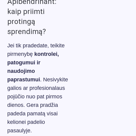
Apibendrinant:
kaip priimti
protingą
sprendimą?
Jei tik pradedate, teikite
pirmenybę
kontrolei,
patogumui ir
naudojimo
paprastumui
. Nesivykite
galios ar profesionalaus
pojūčio nuo pat pirmos
dienos. Gera pradžia
padeda pamatą visai
kelionei padelio
pasaulyje.