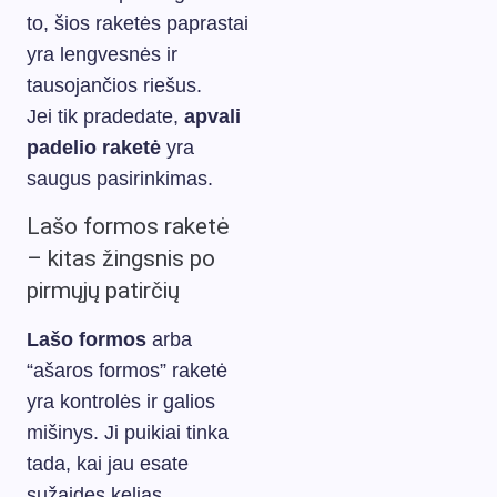
to, šios raketės paprastai
yra lengvesnės ir
tausojančios riešus.
Jei tik pradedate,
apvali
padelio raketė
yra
saugus pasirinkimas.
Lašo formos raketė
– kitas žingsnis po
pirmųjų patirčių
Lašo formos
arba
“ašaros formos” raketė
yra kontrolės ir galios
mišinys. Ji puikiai tinka
tada, kai jau esate
sužaidęs kelias