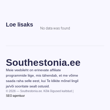
Loe lisaks
No data was found
Southestonia.ee
Meie veebileht on erinevate affiliate
programmide liige, mis tähendab, et me võime
saada raha selle eest, kui Te klikite mõnel lingil
ja/või sooritate sealt ostusid.
© 2026 — Southestonia.ee. Kõik õigused kaitstud |
SEO agentuur