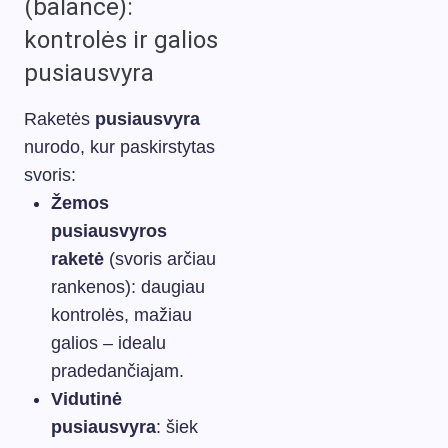
(balance):
kontrolės ir galios
pusiausvyra
Raketės
pusiausvyra
nurodo, kur paskirstytas
svoris:
Žemos
pusiausvyros
raketė
(svoris arčiau
rankenos): daugiau
kontrolės, mažiau
galios – idealu
pradedančiajam.
Vidutinė
pusiausvyra
: šiek