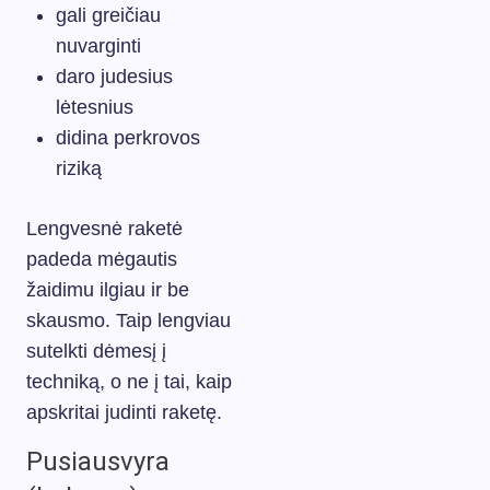
gali greičiau
nuvarginti
daro judesius
lėtesnius
didina perkrovos
riziką
Lengvesnė raketė
padeda mėgautis
žaidimu ilgiau ir be
skausmo. Taip lengviau
sutelkti dėmesį į
techniką, o ne į tai, kaip
apskritai judinti raketę.
Pusiausvyra