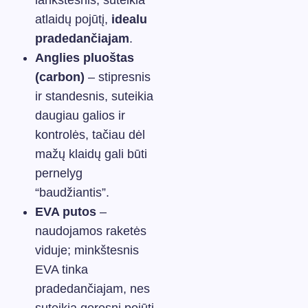
lankstesnis, suteikia
atlaidų pojūtį,
idealu
pradedančiajam
.
Anglies pluoštas
(carbon)
– stipresnis
ir standesnis, suteikia
daugiau galios ir
kontrolės, tačiau dėl
mažų klaidų gali būti
pernelyg
“baudžiantis”.
EVA putos
–
naudojamos raketės
viduje; minkštesnis
EVA tinka
pradedančiajam, nes