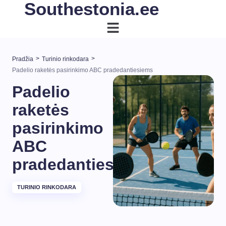
Southestonia.ee
>
>
Pradžia
Turinio rinkodara
Padelio raketės pasirinkimo ABC pradedantiesiems
Padelio
raketės
pasirinkimo
ABC
pradedantiesiems
TURINIO RINKODARA