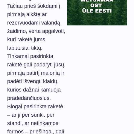
Tačiau prieš šokdami į
pirmąją aikštę ar
rezervuodami valandą
žaidimo, verta apgalvoti,
kuri raketė jums
labiausiai tiktų.
Tinkamai pasirinkta
raketė gali padaryti jūsų
pirmąją patirtį malonią ir
padėti išvengti klaidų,
kurios dažnai kamuoja
pradedančiuosius.
Blogai pasirinkta raketė
– ar ji per sunki, per
standi, ar netinkamos
formos – priešingai, gali