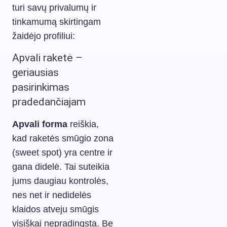
turi savų privalumų ir
tinkamumą skirtingam
žaidėjo profiliui:
Apvali raketė –
geriausias
pasirinkimas
pradedančiajam
Apvali forma
reiškia,
kad raketės smūgio zona
(sweet spot) yra centre ir
gana didelė. Tai suteikia
jums daugiau kontrolės,
nes net ir nedidelės
klaidos atveju smūgis
visiškai nepradingsta. Be