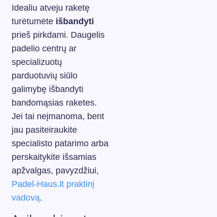
Idealiu atveju raketę
turėtumėte
išbandyti
prieš pirkdami. Daugelis
padelio centrų ar
specializuotų
parduotuvių siūlo
galimybę išbandyti
bandomąsias raketes.
Jei tai neįmanoma, bent
jau pasiteiraukite
specialisto patarimo arba
perskaitykite išsamias
apžvalgas, pavyzdžiui,
Padel-Haus.lt praktinį
vadovą
.