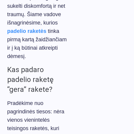
sukelti diskomfortą ir net
traumų. Šiame vadove
išnagrinėsime, kurios
padelio raketės
tinka
pirmą kartą žaidžiančiam
ir į ką būtinai atkreipti
dėmesį.
Kas padaro
padelio raketę
“gera” rakete?
Pradėkime nuo
pagrindinės tiesos: nėra
vienos vienintelės
teisingos raketės, kuri