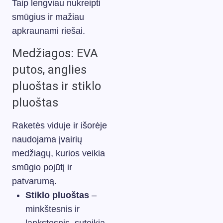
Taip lengviau nukreipti
smūgius ir mažiau
apkraunami riešai.
Medžiagos: EVA
putos, anglies
pluoštas ir stiklo
pluoštas
Raketės viduje ir išorėje
naudojama įvairių
medžiagų, kurios veikia
smūgio pojūtį ir
patvarumą.
Stiklo pluoštas
–
minkštesnis ir