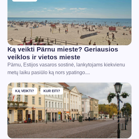
Ką veikti Pärnu mieste? Geriausios
veiklos ir vietos mieste
Pärnu, Estijos vasaros sostinė, lankytojams kiekvienu
metų laiku pasiūlo ką nors ypatingo....
KĄ VEIKTI?
KUR EITI?