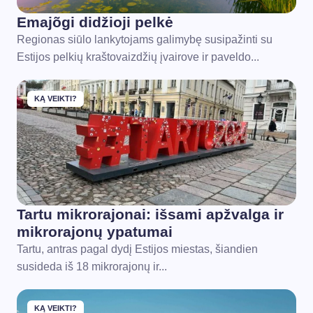
Emajõgi didžioji pelkė
Regionas siūlo lankytojams galimybę susipažinti su
Estijos pelkių kraštovaizdžių įvairove ir paveldo...
KĄ VEIKTI?
Tartu mikrorajonai: išsami apžvalga ir
mikrorajonų ypatumai
Tartu, antras pagal dydį Estijos miestas, šiandien
susideda iš 18 mikrorajonų ir...
KĄ VEIKTI?