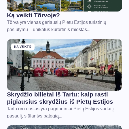
Ką veikti Tõrvoje?
Tõrva yra vienas geriausių Pietų Estijos turistinių
pasiūlymų – unikalus kurortinis miestas...
KĄ VEIKTI?
Skrydžio bilietai iš Tartu: kaip rasti
pigiausius skrydžius iš Pietų Estijos
Tartu oro uostas yra pagrindiniai Pietų Estijos vartai į
pasaulį, siūlantys patogią...