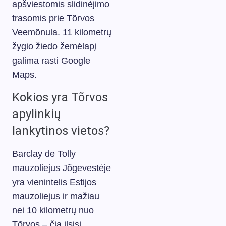
apšviestomis slidinėjimo
trasomis prie Tõrvos
Veemõnula. 11 kilometrų
žygio žiedo žemėlapį
galima rasti Google
Maps.
Kokios yra Tõrvos
apylinkių
lankytinos vietos?
Barclay de Tolly
mauzoliejus Jõgevestėje
yra vienintelis Estijos
mauzoliejus ir mažiau
nei 10 kilometrų nuo
Tõrvos – čia ilsisi