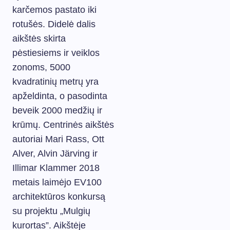
karčemos pastato iki
rotušės. Didelė dalis
aikštės skirta
pėstiesiems ir veiklos
zonoms, 5000
kvadratinių metrų yra
apželdinta, o pasodinta
beveik 2000 medžių ir
krūmų. Centrinės aikštės
autoriai Mari Rass, Ott
Alver, Alvin Järving ir
Illimar Klammer 2018
metais laimėjo EV100
architektūros konkursą
su projektu „Mulgių
kurortas”. Aikštėje