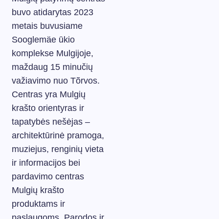
buvo atidarytas 2023
metais buvusiame
Sooglemäe ūkio
komplekse Mulgijoje,
maždaug 15 minučių
važiavimo nuo Tõrvos.
Centras yra Mulgių
krašto orientyras ir
tapatybės nešėjas –
architektūrinė pramoga,
muziejus, renginių vieta
ir informacijos bei
pardavimo centras
Mulgių krašto
produktams ir
paslaugoms. Parodos ir