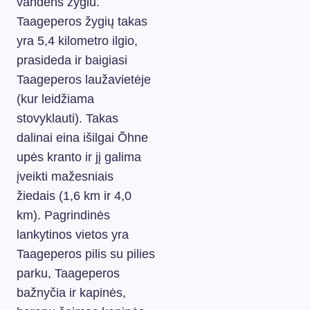
vandens žygiu.
Taageperos žygių takas
yra 5,4 kilometro ilgio,
prasideda ir baigiasi
Taageperos laužavietėje
(kur leidžiama
stovyklauti). Takas
dalinai eina išilgai Õhne
upės kranto ir jį galima
įveikti mažesniais
žiedais (1,6 km ir 4,0
km). Pagrindinės
lankytinos vietos yra
Taageperos pilis su pilies
parku, Taageperos
bažnyčia ir kapinės,