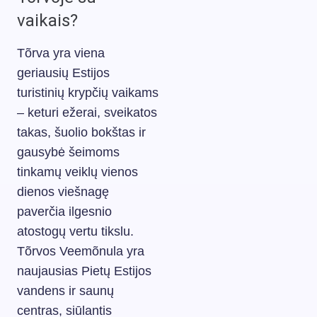
vaikais?
Tõrva yra viena
geriausių Estijos
turistinių krypčių vaikams
– keturi ežerai, sveikatos
takas, šuolio bokštas ir
gausybė šeimoms
tinkamų veiklų vienos
dienos viešnagę
paverčia ilgesnio
atostogų vertu tikslu.
Tõrvos Veemõnula yra
naujausias Pietų Estijos
vandens ir saunų
centras, siūlantis