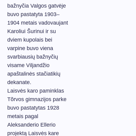
bažnyčia Valgos gatvėje
buvo pastatyta 1903–
1904 metais vadovaujant
Karoliui Šurinui ir su
dviem kupolais bei
varpine buvo viena
svarbiausių bažnyčių
visame Viljandžio
apaštalinės stačiatikių
dekanate.
Laisvės karo paminklas
Tõrvos gimnazijos parke
buvo pastatytas 1928
metais pagal
Aleksanderio Ellerio
projektą Laisvės kare