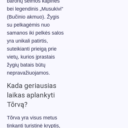
baronų šeimos kapinės
bei legendinis „Musukivi”
(Bučinio akmuo). Žygis
su pelkagėmis nuo
samanos iki pelkės salos
yra unikali patirtis,
suteikianti prieigą prie
vietų, kurios įprastais
žygių batais būtų
nepravažiuojamos.
Kada geriausias
laikas aplankyti
Tõrvą?
Tõrva yra visus metus
tinkanti turistinė kryptis,