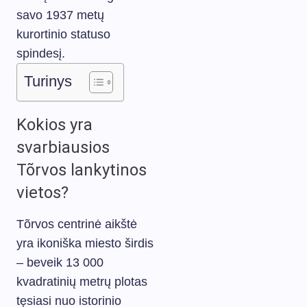
savo 1937 metų
kurortinio statuso
spindesį.
Turinys
Kokios yra
svarbiausios
Tõrvos lankytinos
vietos?
Tõrvos centrinė aikštė
yra ikoniška miesto širdis
– beveik 13 000
kvadratinių metrų plotas
tęsiasi nuo istorinio