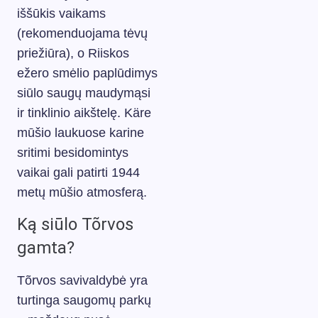
iššūkis vaikams
(rekomenduojama tėvų
priežiūra), o Riiskos
ežero smėlio paplūdimys
siūlo saugų maudymąsi
ir tinklinio aikštelę. Käre
mūšio laukuose karine
sritimi besidomintys
vaikai gali patirti 1944
metų mūšio atmosferą.
Ką siūlo Tõrvos
gamta?
Tõrvos savivaldybė yra
turtinga saugomų parkų