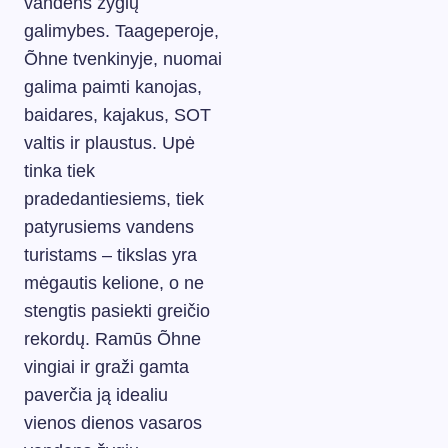
vandens žygių
galimybes. Taageperoje,
Õhne tvenkinyje, nuomai
galima paimti kanojas,
baidares, kajakus, SOT
valtis ir plaustus. Upė
tinka tiek
pradedantiesiems, tiek
patyrusiems vandens
turistams – tikslas yra
mėgautis kelione, o ne
stengtis pasiekti greičio
rekordų. Ramūs Õhne
vingiai ir graži gamta
paverčia ją idealiu
vienos dienos vasaros