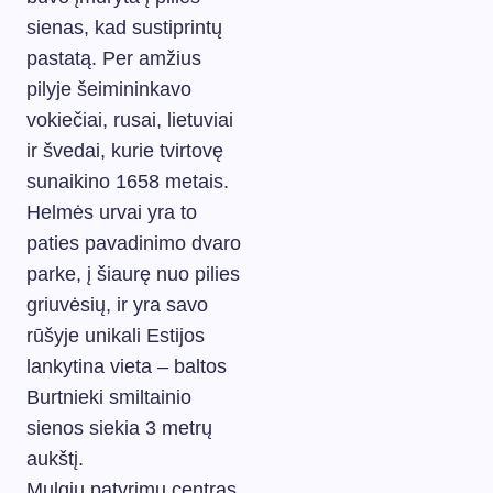
sienas, kad sustiprintų
pastatą. Per amžius
pilyje šeimininkavo
vokiečiai, rusai, lietuviai
ir švedai, kurie tvirtovę
sunaikino 1658 metais.
Helmės urvai yra to
paties pavadinimo dvaro
parke, į šiaurę nuo pilies
griuvėsių, ir yra savo
rūšyje unikali Estijos
lankytina vieta – baltos
Burtnieki smiltainio
sienos siekia 3 metrų
aukštį.
Mulgių patyrimų centras