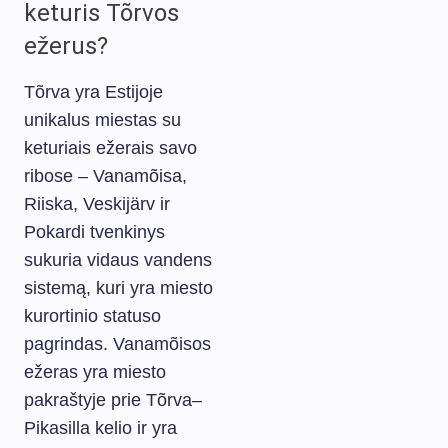
keturis Tõrvos
ežerus?
Tõrva yra Estijoje
unikalus miestas su
keturiais ežerais savo
ribose – Vanamõisa,
Riiska, Veskijärv ir
Pokardi tvenkinys
sukuria vidaus vandens
sistemą, kuri yra miesto
kurortinio statuso
pagrindas. Vanamõisos
ežeras yra miesto
pakraštyje prie Tõrva–
Pikasilla kelio ir yra