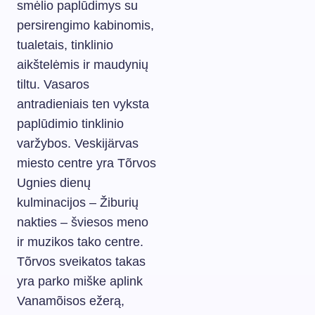
smėlio paplūdimys su
persirengimo kabinomis,
tualetais, tinklinio
aikštelėmis ir maudynių
tiltu. Vasaros
antradieniais ten vyksta
paplūdimio tinklinio
varžybos. Veskijärvas
miesto centre yra Tõrvos
Ugnies dienų
kulminacijos – Žiburių
nakties – šviesos meno
ir muzikos tako centre.
Tõrvos sveikatos takas
yra parko miške aplink
Vanamõisos ežerą,