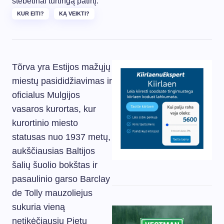
stebėtinai turtingą patirtį.
KUR EITI?
KĄ VEIKTI?
Tõrva yra Estijos mažųjų
miestų pasididžiavimas ir
oficialus Mulgijos
vasaros kurortas, kur
kurortinio miesto
statusas nuo 1937 metų,
aukščiausias Baltijos
šalių šuolio bokštas ir
pasaulinio garso Barclay
de Tolly mauzoliejus
sukuria vieną
netikėčiausių Pietų