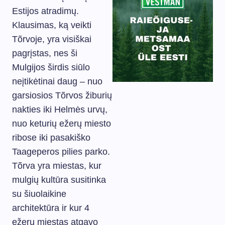
Estijos atradimų.
Klausimas, ką veikti
Tõrvoje, yra visiškai
pagrįstas, nes ši
Mulgijos širdis siūlo
neįtikėtinai daug – nuo
garsiosios Tõrvos žiburių
nakties iki Helmės urvų,
nuo keturių ežerų miesto
ribose iki pasakiško
Taageperos pilies parko.
Tõrva yra miestas, kur
mulgių kultūra susitinka
su šiuolaikine
architektūra ir kur 4
ežerų miestas atgavo