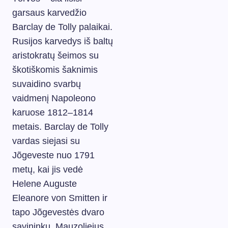
garsaus karvedžio
Barclay de Tolly palaikai.
Rusijos karvedys iš baltų
aristokratų šeimos su
škotiškomis šaknimis
suvaidino svarbų
vaidmenį Napoleono
karuose 1812–1814
metais. Barclay de Tolly
vardas siejasi su
Jõgeveste nuo 1791
metų, kai jis vedė
Helene Auguste
Eleanore von Smitten ir
tapo Jõgevestės dvaro
savininku. Mauzoliejus