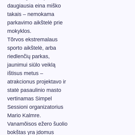
daugiausia eina miško
takais – nemokama
parkavimo aikštelė prie
mokyklos.
Tõrvos ekstremalaus
sporto aikštelė, arba
riedlenčių parkas,
jaunimui siūlo veiklą
ištisus metus –
atrakcionus projektavo ir
statė pasaulinio masto
vertinamas Simpel
Sessioni organizatorius
Mario Kalmre.
Vanamõisos ežero šuolio
bokštas yra įdomus