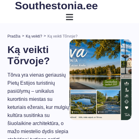
Southestonia.ee
>
>
Pradžia
Ką veikti?
Ką veikti Tõrvoje?
Ką veikti
Tõrvoje?
Tõrva yra vienas geriausių
Pietų Estijos turistinių
pasiūlymų – unikalus
kurortinis miestas su
keturiais ežerais, kur mulgių
kultūra susitinka su
šiuolaikine architektūra, o
mažo miestelio dydis slepia