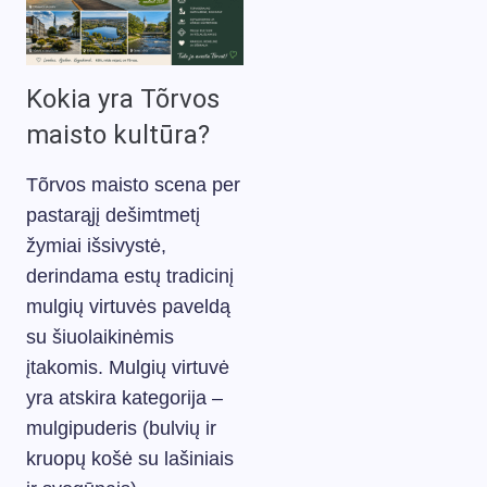
Kokia yra Tõrvos
maisto kultūra?
Tõrvos maisto scena per
pastarąjį dešimtmetį
žymiai išsivystė,
derindama estų tradicinį
mulgių virtuvės paveldą
su šiuolaikinėmis
įtakomis. Mulgių virtuvė
yra atskira kategorija –
mulgipuderis (bulvių ir
kruopų košė su lašiniais