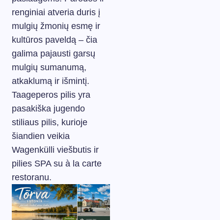
renginiai atveria duris į
mulgių žmonių esmę ir
kultūros paveldą – čia
galima pajausti garsų
mulgių sumanumą,
atkaklumą ir išmintį.
Taageperos pilis yra
pasakiška jugendo
stiliaus pilis, kurioje
šiandien veikia
Wagenkülli viešbutis ir
pilies SPA su à la carte
restoranu.