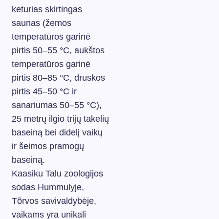
keturias skirtingas
saunas (žemos
temperatūros garinė
pirtis 50–55 °C, aukštos
temperatūros garinė
pirtis 80–85 °C, druskos
pirtis 45–50 °C ir
sanariumas 50–55 °C),
25 metrų ilgio trijų takelių
baseiną bei didelį vaikų
ir šeimos pramogų
baseiną.
Kaasiku Talu zoologijos
sodas Hummulyje,
Tõrvos savivaldybėje,
vaikams yra unikali