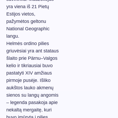
yra viena iš 21 Pietų
Estijos vietos,
pažymėtos geltonu
National Geographic
langu.
Helmės ordino pilies
griuvėsiai yra ant stataus
šlaito prie Pärnu–Valgos
kelio ir tikriausiai buvo
pastatyti XIV amžiaus
pirmoje pusėje. Išliko
aukštos lauko akmenų
sienos su langų angomis
– legenda pasakoja apie
nekaltą mergaitę, kuri
buvo įmūryta į pilies