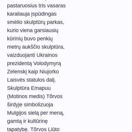
pastaruosius tris vasaras
karaliauja įspūdingas
smėlio skulptūrų parkas,
kurio viena garsiausių
kūrinių buvo penkių
metrų aukščio skulptūra,
vaizduojanti Ukrainos
prezidentą Volodymyrą
Zelenskį kaip Niujorko
Laisvės statulos dalį.
Skulptūra Emapuu
(Motinos medis) Tõrvos
širdyje simbolizuoja
Mulgijos sielą per meną,
gamtą ir kultūrinę
tapatybę. Tõrvos Liūto