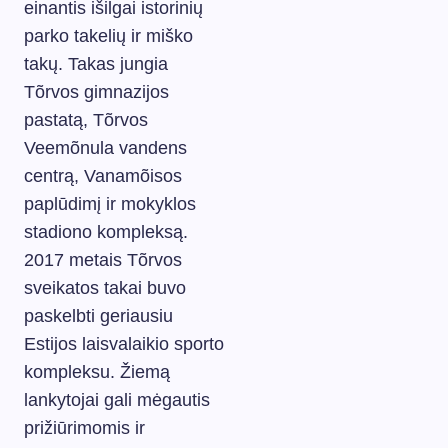
einantis išilgai istorinių
parko takelių ir miško
takų. Takas jungia
Tõrvos gimnazijos
pastatą, Tõrvos
Veemõnula vandens
centrą, Vanamõisos
paplūdimį ir mokyklos
stadiono kompleksą.
2017 metais Tõrvos
sveikatos takai buvo
paskelbti geriausiu
Estijos laisvalaikio sporto
kompleksu. Žiemą
lankytojai gali mėgautis
prižiūrimomis ir