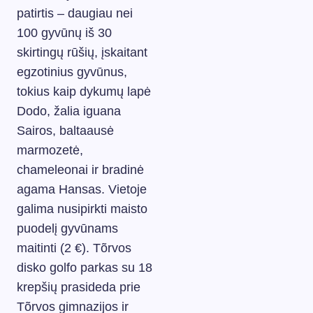
patirtis – daugiau nei
100 gyvūnų iš 30
skirtingų rūšių, įskaitant
egzotinius gyvūnus,
tokius kaip dykumų lapė
Dodo, žalia iguana
Sairos, baltaausė
marmozetė,
chameleonai ir bradinė
agama Hansas. Vietoje
galima nusipirkti maisto
puodelį gyvūnams
maitinti (2 €). Tõrvos
disko golfo parkas su 18
krepšių prasideda prie
Tõrvos gimnazijos ir