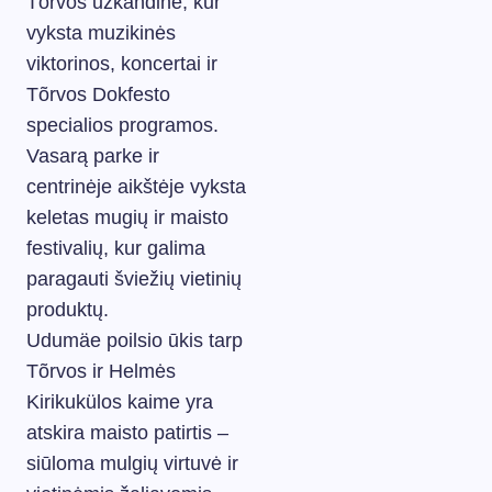
Tõrvos užkandinė, kur
vyksta muzikinės
viktorinos, koncertai ir
Tõrvos Dokfesto
specialios programos.
Vasarą parke ir
centrinėje aikštėje vyksta
keletas mugių ir maisto
festivalių, kur galima
paragauti šviežių vietinių
produktų.
Udumäe poilsio ūkis tarp
Tõrvos ir Helmės
Kirikukülos kaime yra
atskira maisto patirtis –
siūloma mulgių virtuvė ir