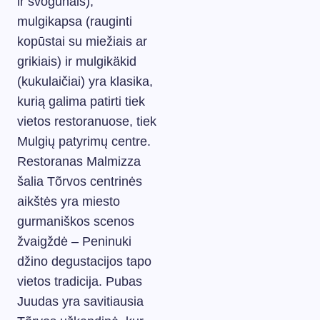
ir svogūnais),
mulgikapsa (rauginti
kopūstai su miežiais ar
grikiais) ir mulgikäkid
(kukulaičiai) yra klasika,
kurią galima patirti tiek
vietos restoranuose, tiek
Mulgių patyrimų centre.
Restoranas Malmizza
šalia Tõrvos centrinės
aikštės yra miesto
gurmaniškos scenos
žvaigždė – Peninuki
džino degustacijos tapo
vietos tradicija. Pubas
Juudas yra savitiausia