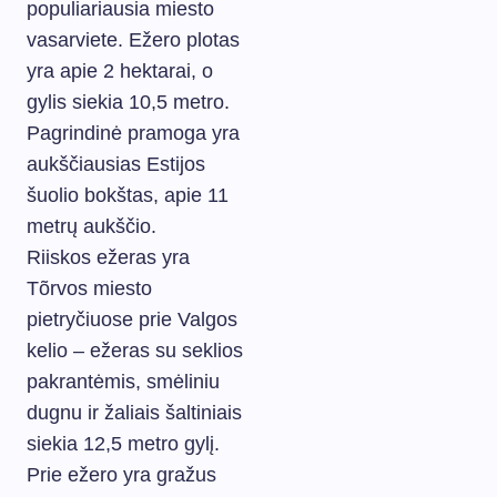
populiariausia miesto
vasarviete. Ežero plotas
yra apie 2 hektarai, o
gylis siekia 10,5 metro.
Pagrindinė pramoga yra
aukščiausias Estijos
šuolio bokštas, apie 11
metrų aukščio.
Riiskos ežeras yra
Tõrvos miesto
pietryčiuose prie Valgos
kelio – ežeras su seklios
pakrantėmis, smėliniu
dugnu ir žaliais šaltiniais
siekia 12,5 metro gylį.
Prie ežero yra gražus