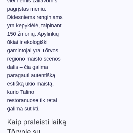
vietinėmis žaliavomis
pagrįstas meniu.
Didesniems renginiams
yra kepyklėlė, talpinanti
150 žmonių. Apylinkių
ūkiai ir ekologiški
gamintojai yra Tõrvos
regiono maisto scenos
dalis – čia galima
paragauti autentišką
estišką ūkio maistą,
kurio Talino
restoranuose tik retai
galima sutikti.
Kaip praleisti laiką
Tõrvoje su