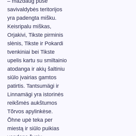
– maždaug pusė
savivaldybės teritorijos
yra padengta mišku.
Keisripalu miškas,
Orjakivi, Tikste pirminis
slėnis, Tikste ir Pokardi
tvenkiniai bei Tikste
upelis kartu su smiltainio
atodanga ir akių šaltiniu
siūlo įvairias gamtos
patirtis. Tantsumägi ir
Linnamägi yra istorinės
reikšmės aukštumos
Tõrvos apylinkėse.
Õhne upė teka per
miestą ir siūlo puikias