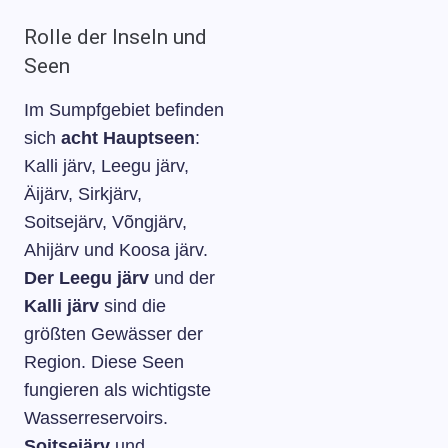
Rolle der Inseln und
Seen
Im Sumpfgebiet befinden
sich
acht Hauptseen
:
Kalli järv, Leegu järv,
Äijärv, Sirkjärv,
Soitsejärv, Võngjärv,
Ahijärv und Koosa järv.
Der Leegu järv
und der
Kalli järv
sind die
größten Gewässer der
Region. Diese Seen
fungieren als wichtigste
Wasserreservoirs.
Soitsejärv
und