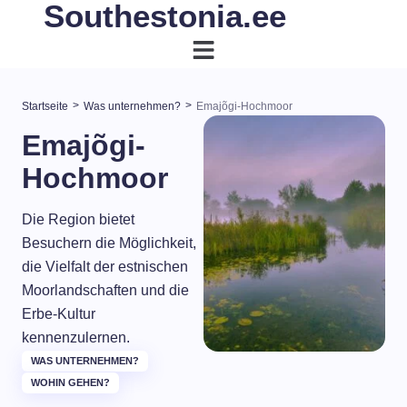
Southestonia.ee
>
>
Startseite
Was unternehmen?
Emajõgi-Hochmoor
Emajõgi-
Hochmoor
Die Region bietet
Besuchern die Möglichkeit,
die Vielfalt der estnischen
Moorlandschaften und die
Erbe-Kultur
kennenzulernen.
WAS UNTERNEHMEN?
WOHIN GEHEN?