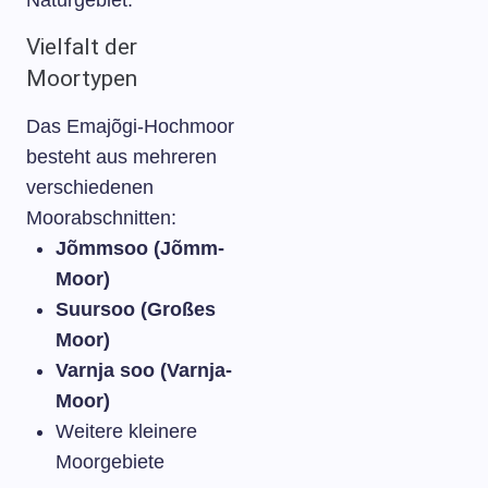
Naturgebiet.
Vielfalt der
Moortypen
Das Emajõgi-Hochmoor
besteht aus mehreren
verschiedenen
Moorabschnitten:
Jõmmsoo (Jõmm-
Moor)
Suursoo (Großes
Moor)
Varnja soo (Varnja-
Moor)
Weitere kleinere
Moorgebiete