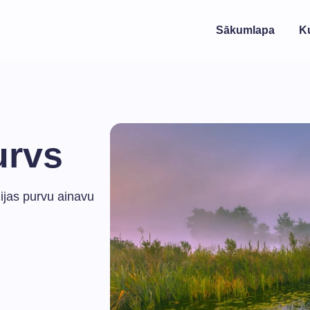
Sākumlapa
K
urvs
ijas purvu ainavu