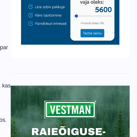
 par
, kas
os.