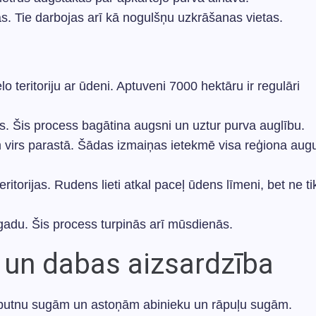
s. Tie darbojas arī kā nogulšņu uzkrāšanas vietas.
o teritoriju ar ūdeni. Aptuveni 7000 hektāru ir regulāri
s. Šis process bagātina augsni un uztur purva auglību.
 virs parastā. Šādas izmaiņas ietekmē visa reģiona aug
torijas. Rudens lieti atkal paceļ ūdens līmeni, bet ne ti
 gadu. Šis process turpinās arī mūsdienās.
s un dabas aizsardzība
 putnu sugām un astoņām abinieku un rāpuļu sugām.