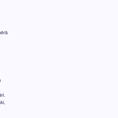
mērā
n
ri.
ki,