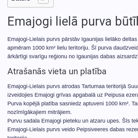
Emajogi lielā purva būt
Emajogi-Lielais purvs pārstāv Igaunijas lielāko delt
apmēram 1000 km² lielu teritoriju. Šī purva daudzve
ārkārtīgi svarīgu reģionu no Igaunijas dabas aizsardz
Atrašanās vieta un platība
Emajogi-Lielais purvs atrodas Tartumaa teritorijā Suur
izveidojies Emajogi grīvas apgabalā uz Peipusa ezer
Purva kopējā platība sasniedz aptuveni 1000 km². Tas
nozīmīgākajiem mitrājiem.
Purvu sadala Emajogi pieteku un atzaru upes. Šīs te
Emajogi-Lielais purvs veido Peipsiveeres dabas rezerv