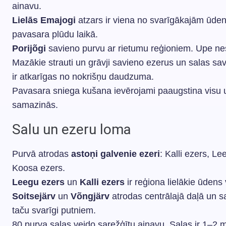
ainavu.
Lielās Emajogi
atzars ir viena no svarīgākajām ūden
pavasara plūdu laikā.
Porijõgi
savieno purvu ar rietumu reģioniem. Upe nes
Mazākie strauti un grāvji savieno ezerus un salas sa
ir atkarīgas no nokrišņu daudzuma.
Pavasara sniega kušana ievērojami paaugstina visu 
samazinās.
Salu un ezeru loma
Purvā atrodas
astoņi galvenie ezeri
: Kalli ezers, Le
Koosa ezers.
Leegu ezers
un
Kalli ezers
ir reģiona lielākie ūdens
Soitsejärv
un
Võngjärv
atrodas centrālajā daļā un 
taču svarīgi putniem.
80 purva salas veido sarežģītu ainavu. Salas ir 1–2 