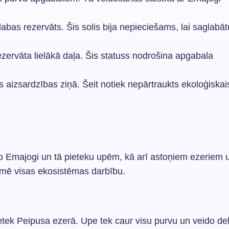
dabas rezervāts. Šis solis bija nepieciešams, lai saglabāt
ezervāta lielākā daļa. Šis statuss nodrošina apgabala
 aizsardzības ziņā. Šeit notiek nepārtraukts ekoloģiskai
no Emajogi un tā pieteku upēm, kā arī astoņiem ezeriem 
kmē visas ekosistēmas darbību.
etek Peipusa ezerā. Upe tek caur visu purvu un veido de