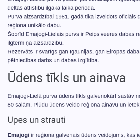
deltas attīstību ilgākā laika periodā.
Purva aizsardzībai 1981. gadā tika izveidots oficiāls 
reģiona unikālo dabu.
Šobrīd Emajogi-Lielais purvs ir Peipsiveeres dabas r
ilgtermiņa aizsardzību.
Rezervāts ir svarīgs gan Igaunijas, gan Eiropas dabas
pētniecības darbs un dabas izglītība.
Ūdens tīkls un ainava
Emajogi-Lielā purva ūdens tīkls galvenokārt sastāv 
80 salām. Plūdu ūdens veido reģiona ainavu un iete
Upes un strauti
Emajogi
ir reģiona galvenais ūdens veidojums, kas i