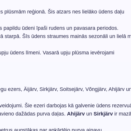
s plūsmām reģionā. Šis atzars nes lielāko ūdens daļu
 papildu ūdeni īpaši rudens un pavasara periodos.
vā starpā. Šīs ūdens straumes mainās sezonāli un lielā 
upju ūdens līmeni. Vasarā upju plūsma ievērojami
egu ezers, Äijärv, Sirkjärv, Soitsejärv, Võngjärv, Ahijärv u
 veidojumi. Šie ezeri darbojas kā galvenie ūdens rezervuā
savieno dažādas purva daļas.
Ahijärv
un
Sirkjärv
ir mazā
metrus augstākas par apkārtējo purva ainavu.