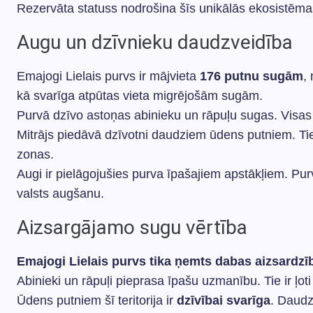
Rezervāta statuss nodrošina šīs unikālās ekosist
Augu un dzīvnieku daudzveidība
Emajogi Lielais purvs ir mājvieta
176 putnu sugām
,
kā svarīga atpūtas vieta migrējošām sugām.
Purvā dzīvo astoņas abinieku un rāpuļu sugas. Visas 
Mitrājs piedāvā dzīvotni daudziem ūdens putniem. Ti
zonas.
Augi ir pielāgojušies purva īpašajiem apstākļiem. Pur
valsts augšanu.
Aizsargājamo sugu vērtība
Emajogi Lielais purvs tika ņemts dabas aizsardzī
Abinieki un rāpuļi pieprasa īpašu uzmanību. Tie ir ļoti
Ūdens putniem šī teritorija ir
dzīvībai svarīga
. Daudz