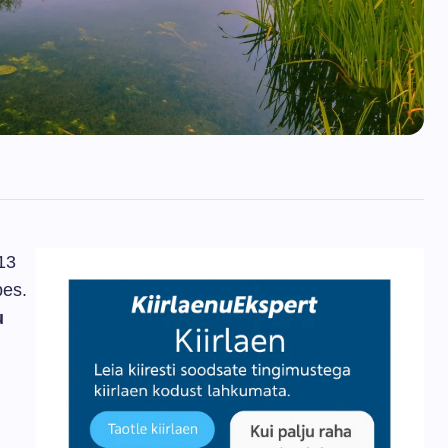
 13
pes.
u