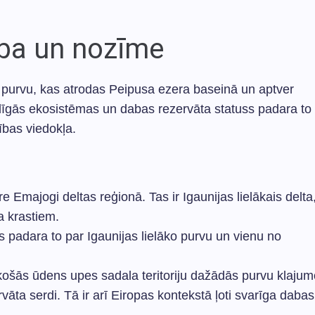
ība un nozīme
as purvu, kas atrodas Peipusa ezera baseinā un aptver
idīgās ekosistēmas un dabas rezervāta statuss padara to
ības viedokļa.
e Emajogi deltas reģionā. Tas ir Igaunijas lielākais delta
a krastiem.
 padara to par Igaunijas lielāko purvu un vienu no
košās ūdens upes sadala teritoriju dažādās purvu klajum
āta serdi. Tā ir arī Eiropas kontekstā ļoti svarīga dabas