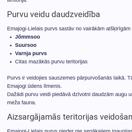
teritorija.
Purvu veidu daudzveidība
Emajogi-Lielais purvs sastāv no vairākām atšķirīgām
Jõmmsoo
Suursoo
Varnja purvs
Citas mazākās purvu teritorijas
Purvs ir veidojies sauszemes pārpurvošanās laikā. 
Emajogi ūdens līmenis.
Dažādi purvu veidi piedāvā dzīvotni daudzām augu 
meža fauna.
Aizsargājamās teritorijas veidoša
Emajogi-Lielais purvs pieder pie senākajiem Igaunija