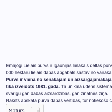
Emajogi Lielais purvs ir Igaunijas lielākais deltas pu
000 hektāru lielais dabas apgabals sastāv no vairāk
Purvs ir viena no senākajām un aizsargājamākajām
tika izveidots 1981. gadā.
Tā unikālā ūdens sistēma
svarīgu gan dabas aizsardzības, gan zinātnes ziņā.
Raksts apskata purva dabas vērtības, tur notiekošo 
Saturs