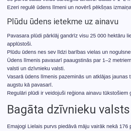
Ezeri regulē ūdens līmeni un novērš pēkšņas izmaiņa
Plūdu ūdens ietekme uz ainavu
Pavasara plūdi pārklāj gandrīz visu 25 000 hektāru liel
applūstoši.
Plūdu ūdens nes sev līdzi barības vielas un nogulsne
Ūdens līmenis pavasarī paaugstinās par 1–2 metriem
valsti un dzīvnieku valsti.
Vasarā ūdens līmenis pazeminās un atklājas jaunas teri
augstu kā pavasarī.
Regulāri plūdi ir veidojuši reģiona ainavu tūkstošiem
Bagāta dzīvnieku valst
Emajogi Lielais purvs piedāvā māju vairāk nekā 176