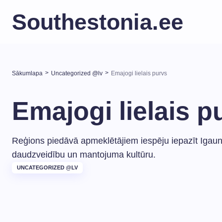
Southestonia.ee
>
>
Sākumlapa
Uncategorized @lv
Emajogi lielais purvs
Emajogi lielais p
Reģions piedāvā apmeklētājiem iespēju iepazīt Igaun
daudzveidību un mantojuma kultūru.
UNCATEGORIZED @LV