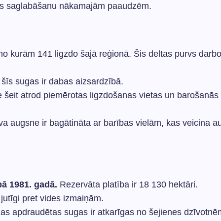
ēmas saglabāšanu nākamajām paaudzēm.
 no kurām 141 ligzdo šajā reģionā. Šis deltas purvs darb
šīs sugas ir dabas aizsardzībā.
e šeit atrod piemērotas ligzdošanas vietas un barošanās
va augsne ir bagātināta ar barības vielām, kas veicina a
bā 1981. gadā.
Rezervāta platība ir 18 130 hektāri.
 jutīgi pret vides izmaiņām.
as apdraudētas sugas ir atkarīgas no šejienes dzīvotnē