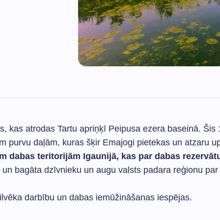
rvs, kas atrodas Tartu apriņķī Peipusa ezera baseinā. Šis
ām purvu daļām, kuras šķir Emajogi pietekas un atzaru u
 dabas teritorijām Igaunijā, kas par dabas rezervāt
 un bagāta dzīvnieku un augu valsts padara reģionu par
cilvēka darbību un dabas iemūžināšanas iespējas.