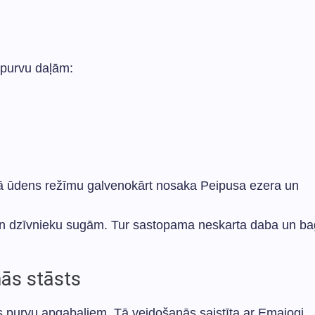
 purvu daļām:
Tā ūdens režīmu galvenokārt nosaka Peipusa ezera un
un dzīvnieku sugām. Tur sastopama neskarta daba un ba
nās stāsts
s purvu apgabaliem. Tā veidošanās saistīta ar Emajogi