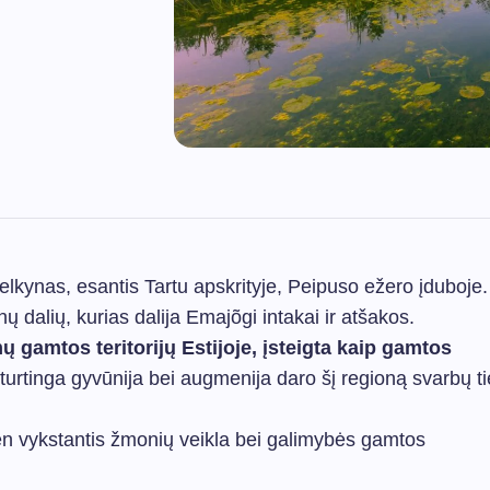
pelkynas, esantis Tartu apskrityje, Peipuso ežero įduboje.
 dalių, kurias dalija Emajõgi intakai ir atšakos.
 gamtos teritorijų Estijoje, įsteigta kaip gamtos
turtinga gyvūnija bei augmenija daro šį regioną svarbų t
en vykstantis žmonių veikla bei galimybės gamtos