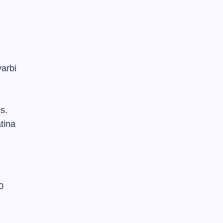
varbi
s.
tina
0