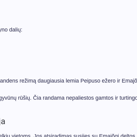
yno dalių:
andens režimą daugiausia lemia Peipuso ežero ir Emajõ
ir gyvūnų rūšių. Čia randama nepaliestos gamtos ir turting
ja
elkių vietoms. Jos atsiradimas susijęs su Emajõgi deltos