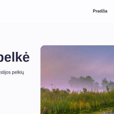
Pradžia
pelkė
tijos pelkių