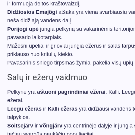
ir formuoja deltos kraštovaizdį.
Didžiosios Emajõgi
atšaka yra viena svarbiausių va
neša didžiąją vandens dalį.
Porijogi upė
jungia pelkyną su vakarinėmis teritori
pavasario laikotarpiais.
Mažesni upeliai ir grioviai jungia ežerus ir salas tarp
priklauso nuo kritulių kiekio.
Pavasarinis sniego tirpsmas žymiai pakelia visų upių
Salų ir ežerų vaidmuo
Pelkyne yra
aštuoni pagrindiniai ežerai
: Kalli, Leeg
ežerai.
Leegu ežeras
ir
Kalli ežeras
yra didžiausi vandens te
talpyklos.
Soitsejärv
ir
Võngjärv
yra centrinėje dalyje ir jungia
tačiau svarbūs paukščių populiacijai.