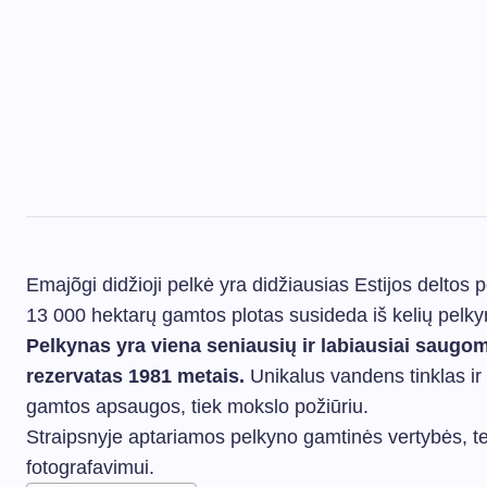
Emajõgi didžioji pelkė yra didžiausias Estijos deltos 
13 000 hektarų gamtos plotas susideda iš kelių pelkynų
Pelkynas yra viena seniausių ir labiausiai saugomų
rezervatas 1981 metais.
Unikalus vandens tinklas ir 
gamtos apsaugos, tiek mokslo požiūriu.
Straipsnyje aptariamos pelkyno gamtinės vertybės, t
fotografavimui.