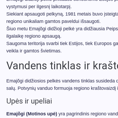
vystymusi per ilgesnį laikotarpį.
Siekiant apsaugoti pelkyną, 1981 metais buvo įsteigta 
regiono unikaliam gamtos paveldui išsaugoti.
Šiuo metu Emajõgi didžioji pelkė yra didžiausia Peips
ilgalaikę regiono apsaugą.
Saugoma teritorija svarbi tiek Estijos, tiek Europos 
veikla ir gamtos švietimas.
Vandens tinklas ir kraš
Emajõgi didžiosios pelkės vandens tinklas susideda da
salų. Potvynių vanduo formuoja regiono kraštovaizdį 
Upės ir upeliai
Emajõgi (Motinos upė)
yra pagrindinis regiono vand