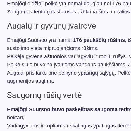
Emajõgi didžioji pelkė yra namai daugiau nei 176 pauk
Saugomos teritorijos statusas užtikrina šios unikal
Augalų ir gyvūnų įvairovė
Emajõgi Suursoo yra namai
176 paukščių rūšims
, 
sustojimo vieta migruojančioms rūšims.
Pelkėje gyvena aštuonios varliagyvių ir roplių rūšys.
Pelkė siūlo buveinę įvairiems vandens paukščiams. Jie
Augalai prisitaikė prie pelkyno ypatingų sąlygų. Pelk
augmenijos augimą.
Saugomų rūšių vertė
Emajõgi Suursoo buvo paskelbtas saugoma teritor
hektarų.
Varliagyviams ir ropliams reikalingas ypatingas dėmes