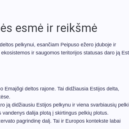
kės esmė ir reikšmė
 deltos pelkynui, esančiam Peipuso ežero įduboje ir
ekosistemos ir saugomos teritorijos statusas daro ją Est
jo Emajõgi deltos rajone. Tai didžiausia Estijos delta,
tėse.
 ją didžiausiu Estijos pelkynu ir viena svarbiausių pelki
 vandenys dalija plotą į skirtingus pelkių plotus.
rvato pagrindinę dalį. Tai ir Europos kontekste labai