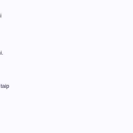
i
i.
taip