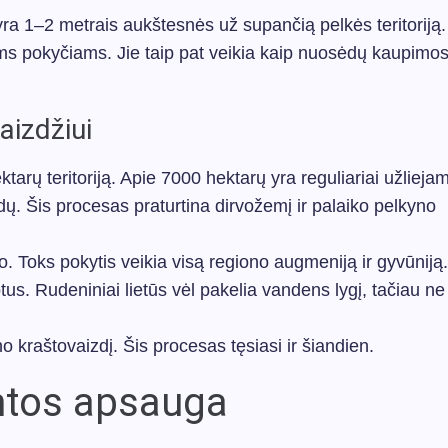
ra 1–2 metrais aukštesnės už supančią pelkės teritoriją.
iems pokyčiams. Jie taip pat veikia kaip nuosėdų kaupimos
aizdžiui
arų teritoriją. Apie 7000 hektarų yra reguliariai užliejam
. Šis procesas praturtina dirvožemį ir palaiko pelkyno
o. Toks pokytis veikia visą regiono augmeniją ir gyvūniją.
us. Rudeniniai lietūs vėl pakelia vandens lygį, tačiau ne 
 kraštovaizdį. Šis procesas tęsiasi ir šiandien.
amtos apsauga