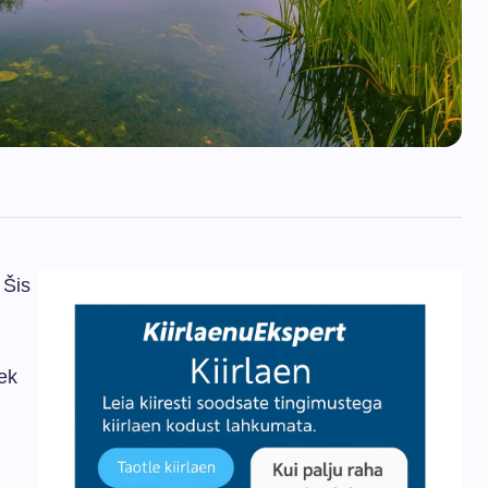
 Šis
iek