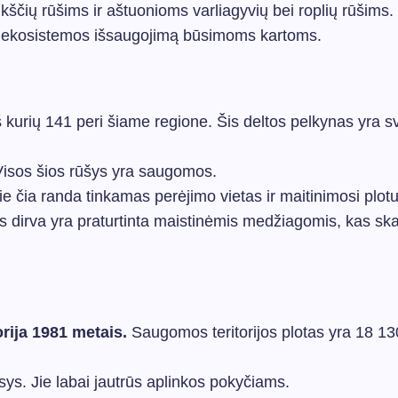
ščių rūšims ir aštuonioms varliagyvių bei roplių rūšims.
ios ekosistemos išsaugojimą būsimoms kartoms.
iš kurių 141 peri šiame regione. Šis deltos pelkynas yra s
 Visos šios rūšys yra saugomos.
 čia randa tinkamas perėjimo vietas ir maitinimosi plotu
ės dirva yra praturtinta maistinėmis medžiagomis, kas ska
ija 1981 metais.
Saugomos teritorijos plotas yra 18 13
ys. Jie labai jautrūs aplinkos pokyčiams.