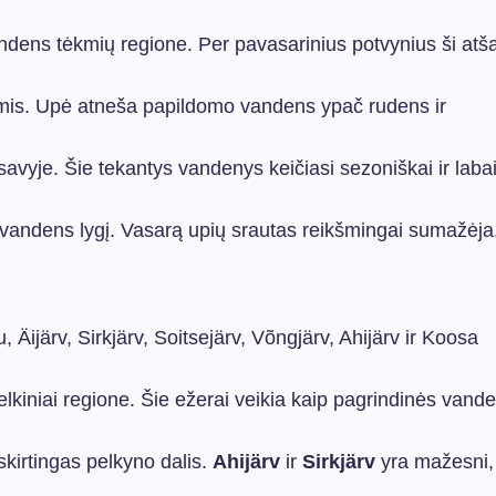
ndens tėkmių regione. Per pavasarinius potvynius ši atš
jomis. Upė atneša papildomo vandens ypač rudens ir
usavyje. Šie tekantys vandenys keičiasi sezoniškai ir laba
 vandens lygį. Vasarą upių srautas reikšmingai sumažėja
u, Äijärv, Sirkjärv, Soitsejärv, Võngjärv, Ahijärv ir Koosa
lkiniai regione. Šie ežerai veikia kaip pagrindinės vand
 skirtingas pelkyno dalis.
Ahijärv
ir
Sirkjärv
yra mažesni,