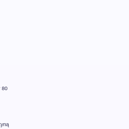
r 80
kyną