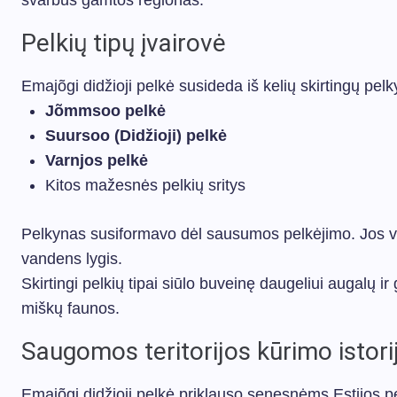
svarbus gamtos regionas.
Pelkių tipų įvairovė
Emajõgi didžioji pelkė susideda iš kelių skirtingų pelk
Jõmmsoo pelkė
Suursoo (Didžioji) pelkė
Varnjos pelkė
Kitos mažesnės pelkių sritys
Pelkynas susiformavo dėl sausumos pelkėjimo. Jos v
vandens lygis.
Skirtingi pelkių tipai siūlo buveinę daugeliui augalų 
miškų faunos.
Saugomos teritorijos kūrimo istori
Emajõgi didžioji pelkė priklauso senesnėms Estijos p