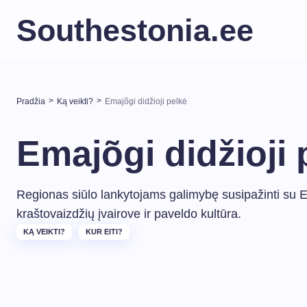
Southestonia.ee
>
>
Pradžia
Ką veikti?
Emajõgi didžioji pelkė
Emajõgi didžioji 
Regionas siūlo lankytojams galimybę susipažinti su Es
kraštovaizdžių įvairove ir paveldo kultūra.
KĄ VEIKTI?
KUR EITI?