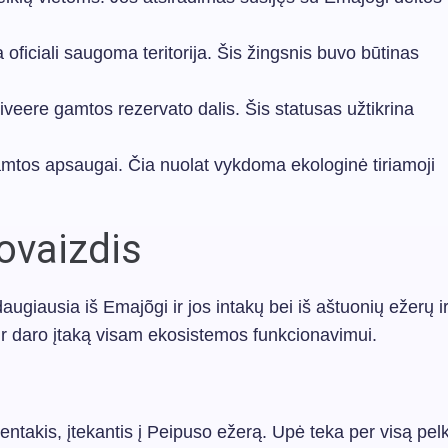
oficiali saugoma teritorija. Šis žingsnis buvo būtinas
iveere gamtos rezervato dalis. Šis statusas užtikrina
gamtos apsaugai. Čia nuolat vykdoma ekologinė tiriamoji
tovaizdis
ugiausia iš Emajõgi ir jos intakų bei iš aštuonių ežerų i
ir daro įtaką visam ekosistemos funkcionavimui.
entakis, įtekantis į Peipuso ežerą. Upė teka per visą pel