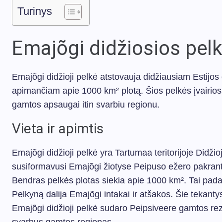
Turinys
Emajõgi didžiosios pel
Emajõgi didžioji pelkė atstovauja didžiausiam Estijos
apimančiam apie 1000 km² plotą. Šios pelkės įvairios 
gamtos apsaugai itin svarbiu regionu.
Vieta ir apimtis
Emajõgi didžioji pelkė yra Tartumaa teritorijoje Didžio
susiformavusi Emajõgi žiotyse Peipuso ežero pakran
Bendras pelkės plotas siekia apie 1000 km². Tai padaro
Pelkyną dalija Emajõgi intakai ir atšakos. Šie tekantys
Emajõgi didžioji pelkė sudaro Peipsiveere gamtos reze