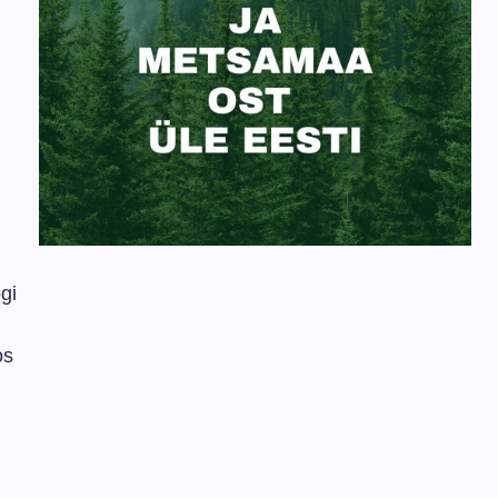
gi
os