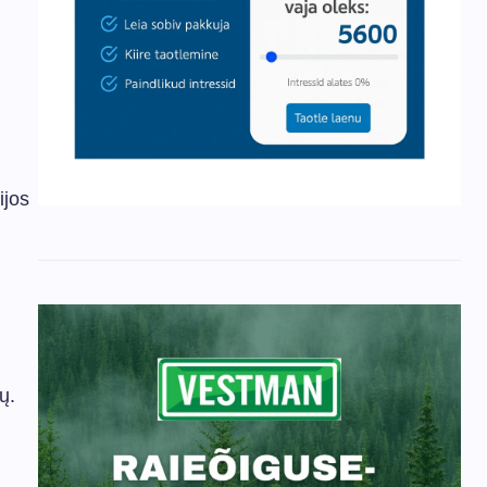
ijos
ų.