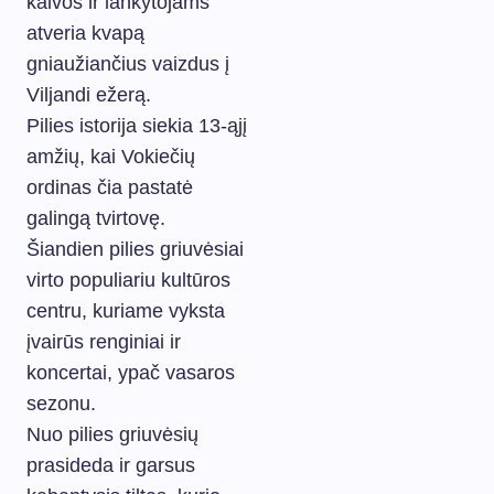
kalvos ir lankytojams
atveria kvapą
gniaužiančius vaizdus į
Viljandi ežerą.
Pilies istorija siekia 13-ąjį
amžių, kai Vokiečių
ordinas čia pastatė
galingą tvirtovę.
Šiandien pilies griuvėsiai
virto populiariu kultūros
centru, kuriame vyksta
įvairūs renginiai ir
koncertai, ypač vasaros
sezonu.
Nuo pilies griuvėsių
prasideda ir garsus