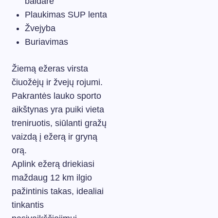
baidare
Plaukimas SUP lenta
Žvejyba
Buriavimas
Žiemą ežeras virsta
čiuožėjų ir žvejų rojumi.
Pakrantės lauko sporto
aikštynas yra puiki vieta
treniruotis, siūlanti gražų
vaizdą į ežerą ir gryną
orą.
Aplink ežerą driekiasi
maždaug 12 km ilgio
pažintinis takas, idealiai
tinkantis