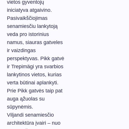
vietos gyventojų
iniciatyva atgaivino.
Pasivaikščiojimas
senamiesčiu lankytoją
veda pro istorinius
namus, siauras gatveles
ir vaizdingas
perspektyvas. Pikk gatvė
ir Trepimägi yra svarbios
lankytinos vietos, kurias
verta būtinai aplankyti.
Prie Pikk gatvės taip pat
auga ąžuolas su
sūpynėmis.
Viljandi senamiesčio
architektūra įvairi – nuo