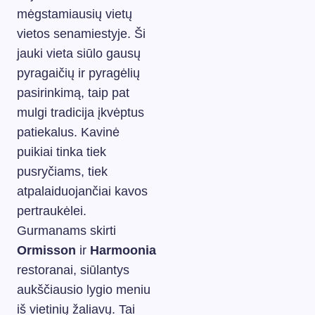
mėgstamiausių vietų
vietos senamiestyje. Ši
jauki vieta siūlo gausų
pyragaičių ir pyragėlių
pasirinkimą, taip pat
mulgi tradicija įkvėptus
patiekalus. Kavinė
puikiai tinka tiek
pusryčiams, tiek
atpalaiduojančiai kavos
pertraukėlei.
Gurmanams skirti
Ormisson
ir
Harmoonia
restoranai, siūlantys
aukščiausio lygio meniu
iš vietinių žaliavų. Tai