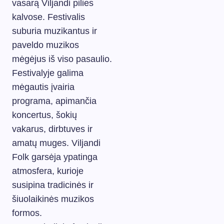
vasarą Viljandi pilies
kalvose. Festivalis
suburia muzikantus ir
paveldo muzikos
mėgėjus iš viso pasaulio.
Festivalyje galima
mėgautis įvairia
programa, apimančia
koncertus, šokių
vakarus, dirbtuves ir
amatų muges. Viljandi
Folk garsėja ypatinga
atmosfera, kurioje
susipina tradicinės ir
šiuolaikinės muzikos
formos.