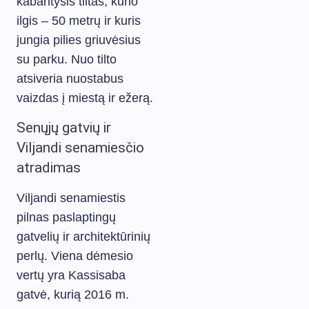
kabantysis tiltas, kurio
ilgis – 50 metrų ir kuris
jungia pilies griuvėsius
su parku. Nuo tilto
atsiveria nuostabus
vaizdas į miestą ir ežerą.
Senųjų gatvių ir
Viljandi senamiesčio
atradimas
Viljandi senamiestis
pilnas paslaptingų
gatvelių ir architektūrinių
perlų. Viena dėmesio
vertų yra Kassisaba
gatvė, kurią 2016 m.