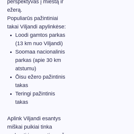
perspektyvas į miestą ir
ežerą.
Populiarūs pažintiniai
takai Viljandi apylinkėse:
Loodi gamtos parkas
(13 km nuo Viljandi)
Soomaa nacionalinis
parkas (apie 30 km
atstumu)
Õisu ežero pažintinis
takas
Teringi pažintinis
takas
Aplink Viljandi esantys
miškai puikiai tinka