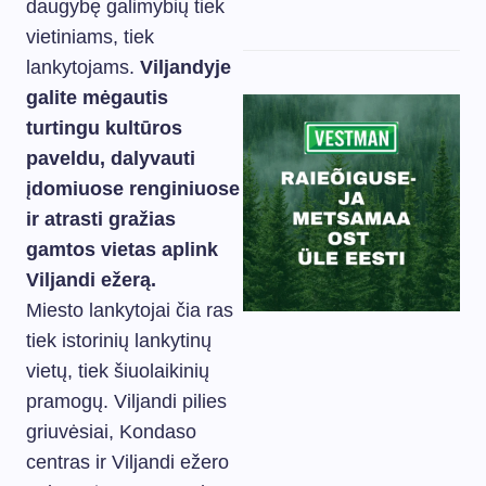
daugybę galimybių tiek
vietiniams, tiek
lankytojams.
Viljandyje
galite mėgautis
turtingu kultūros
paveldu, dalyvauti
įdomiuose renginiuose
ir atrasti gražias
gamtos vietas aplink
Viljandi ežerą.
Miesto lankytojai čia ras
tiek istorinių lankytinų
vietų, tiek šiuolaikinių
pramogų. Viljandi pilies
griuvėsiai, Kondaso
centras ir Viljandi ežero