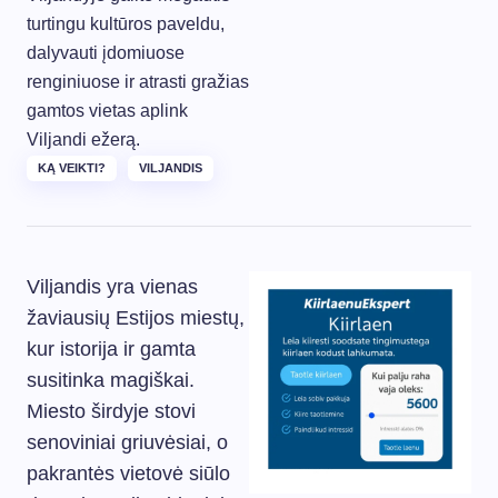
turtingu kultūros paveldu,
dalyvauti įdomiuose
renginiuose ir atrasti gražias
gamtos vietas aplink
Viljandi ežerą.
KĄ VEIKTI?
VILJANDIS
Viljandis yra vienas
žaviausių Estijos miestų,
kur istorija ir gamta
susitinka magiškai.
Miesto širdyje stovi
senoviniai griuvėsiai, o
pakrantės vietovė siūlo