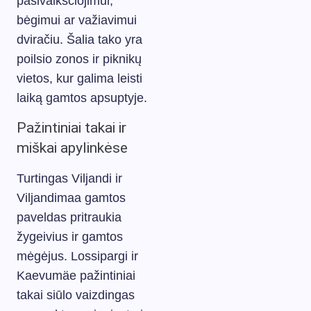
pasivaikščiojimui,
bėgimui ar važiavimui
dviračiu. Šalia tako yra
poilsio zonos ir piknikų
vietos, kur galima leisti
laiką gamtos apsuptyje.
Pažintiniai takai ir
miškai apylinkėse
Turtingas Viljandi ir
Viljandimaa gamtos
paveldas pritraukia
žygeivius ir gamtos
mėgėjus. Lossipargi ir
Kaevumäe pažintiniai
takai siūlo vaizdingas