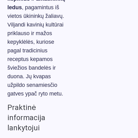
ledus
, pagamintus iš
vietos ūkininkų žaliavų.
Viljandi kavinių kultūrai
priklauso ir mažos
kepyklėlės, kuriose
pagal tradicinius
receptus kepamos
šviežios bandelės ir
duona. Jų kvapas
užpildo senamiesčio
gatves ypač ryto metu.
Praktinė
informacija
lankytojui