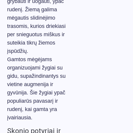
grybauti ir uogauti, ypač
rudenį. Žiemą galima
mėgautis slidinėjimo
trasomis, kurios driekiasi
per snieguotus miškus ir
suteikia tikrų žiemos
įspūdžių.
Gamtos mėgėjams
organizuojami žygiai su
gidu, supažindinantys su
vietine augmenija ir
gyvūnija. Šie žygiai ypač
populiarūs pavasarį ir
rudenį, kai gamta yra
įvairiausia.
Skonio potyriai ir