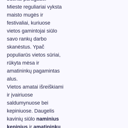
Mieste reguliariai vyksta
maisto mugės ir
festivaliai, kuriuose
vietos gamintojai siūlo
savo rankų darbo
skanėstus. Ypač
populiarūs vietos sūriai,
rūkyta mėsa ir
amatininkų pagamintas
alus.
Vietos amatai išreiškiami
ir įvairiuose
saldumynuose bei
kepiniuose. Daugelis
kavinių siūlo
naminius
kepinius
ir
amatininkų