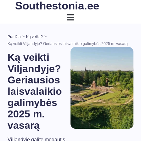
Southestonia.ee
>
>
Pradžia
Ką veikti?
Ką veikti Viljandyje? Geriausios laisvalaikio galimybės 2025 m. vasarą
Ką veikti
Viljandyje?
Geriausios
laisvalaikio
galimybės
2025 m.
vasarą
Viljandyje galite mėgautis