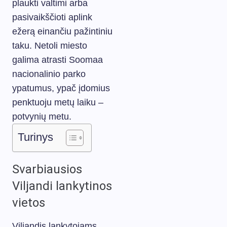
plaukti valtimi arba
pasivaikščioti aplink
ežerą einančiu pažintiniu
taku. Netoli miesto
galima atrasti Soomaa
nacionalinio parko
ypatumus, ypač įdomius
penktuoju metų laiku –
potvynių metu.
Turinys
Svarbiausios
Viljandi lankytinos
vietos
Viljandis lankytojams