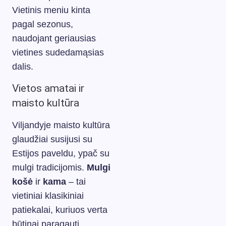
Vietinis meniu kinta
pagal sezonus,
naudojant geriausias
vietines sudedamąsias
dalis.
Vietos amatai ir
maisto kultūra
Viljandyje maisto kultūra
glaudžiai susijusi su
Estijos paveldu, ypač su
mulgi tradicijomis.
Mulgi
košė
ir
kama
– tai
vietiniai klasikiniai
patiekalai, kuriuos verta
būtinai paragauti.