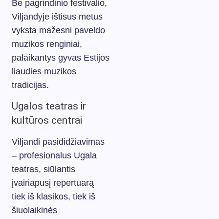
Be pagrindinio festivalio,
Viljandyje ištisus metus
vyksta mažesni paveldo
muzikos renginiai,
palaikantys gyvas Estijos
liaudies muzikos
tradicijas.
Ugalos teatras ir
kultūros centrai
Viljandi pasididžiavimas
– profesionalus Ugala
teatras, siūlantis
įvairiapusį repertuarą
tiek iš klasikos, tiek iš
šiuolaikinės