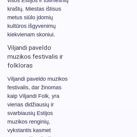
visos Estijos ir tolimesnių
kraštų. Miestas ištisus
metus siūlo įdomių
kultūros išgyvenimų
kiekvienam skoniui.
Viljandi paveldo
muzikos festivalis ir
folkloras
Viljandi paveldo muzikos
festivalis, dar žinomas
kaip Viljandi Folk, yra
vienas didžiausių ir
svarbiausių Estijos
muzikos renginių,
vykstantis kasmet