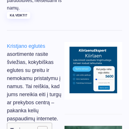
parduotuvės, neišeidami iš
namų.
KĄ VEIKTI?
Kristjano eglutės
asortimente rasite
šviežias, kokybiškas
eglutes su greitu ir
nemokamu pristatymu į
namus. Tai reiškia, kad
jums nereikia eiti į turgų
ar prekybos centrą –
pakanka kelių
paspaudimų internete.