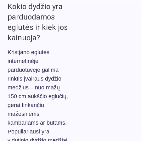
Kokio dydžio yra
parduodamos
eglutės ir kiek jos
kainuoja?
Kristjano eglutės
internetinėje
parduotuvėje galima
rinktis įvairaus dydžio
medžius – nuo mažų
150 cm aukščio eglučių,
gerai tinkančių
mažesniems
kambariams ar butams.
Populiariausi yra
vidutinio dydžio medžiai,