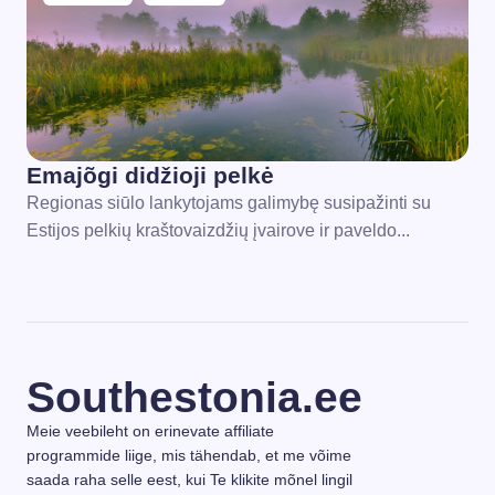
Emajõgi didžioji pelkė
Regionas siūlo lankytojams galimybę susipažinti su
Estijos pelkių kraštovaizdžių įvairove ir paveldo...
Southestonia.ee
Meie veebileht on erinevate affiliate
programmide liige, mis tähendab, et me võime
saada raha selle eest, kui Te klikite mõnel lingil