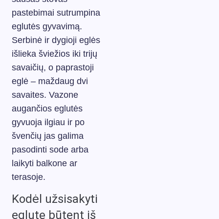
pastebimai sutrumpina
eglutės gyvavimą.
Serbinė ir dygioji eglės
išlieka šviežios iki trijų
savaičių, o paprastoji
eglė – maždaug dvi
savaites. Vazone
augančios eglutės
gyvuoja ilgiau ir po
švenčių jas galima
pasodinti sode arba
laikyti balkone ar
terasoje.
Kodėl užsisakyti
eglutę būtent iš