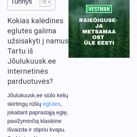
Turinys
Kokias kalėdines
eglutes galima
užsisakyti į namus
Tartu iš
Jõulukuusk.ee
internetinės
parduotuvės?
Jõulukuusk.ee siūlo kelių
skirtingų rūšių
eglutes
,
įskaitant paprastąją eglę,
pasižyminčią klasikine
išvaizda ir stipriu kvapu.