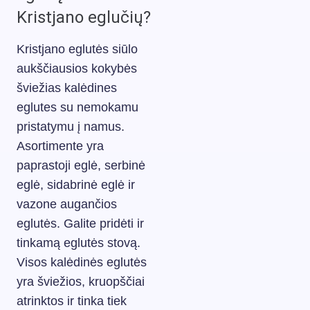
Kristjano eglučių?
Kristjano eglutės siūlo
aukščiausios kokybės
šviežias kalėdines
eglutes su nemokamu
pristatymu į namus.
Asortimente yra
paprastoji eglė, serbinė
eglė, sidabrinė eglė ir
vazone augančios
eglutės. Galite pridėti ir
tinkamą eglutės stovą.
Visos kalėdinės eglutės
yra šviežios, kruopščiai
atrinktos ir tinka tiek