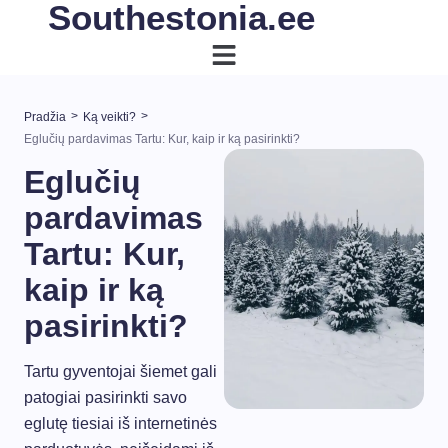
Southestonia.ee
>
>
Pradžia
Ką veikti?
Eglučių pardavimas Tartu: Kur, kaip ir ką pasirinkti?
Eglučių
pardavimas
Tartu: Kur,
kaip ir ką
pasirinkti?
Tartu gyventojai šiemet gali
patogiai pasirinkti savo
eglutę tiesiai iš internetinės