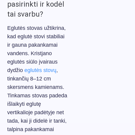
pasirinkti ir kodėl
tai svarbu?
Eglutės stovas užtikrina,
kad eglutė stovi stabiliai
ir gauna pakankamai
vandens. Kristjano
eglutės siūlo įvairaus
dydžio
eglutės stovų
,
tinkančių 8–12 cm
skersmens kamienams.
Tinkamas stovas padeda
išlaikyti eglutę
vertikalioje padėtyje net
tada, kai ji didelė ir tanki,
talpina pakankamai