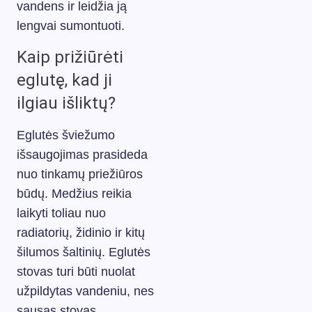
vandens ir leidžia ją
lengvai sumontuoti.
Kaip prižiūrėti
eglutę, kad ji
ilgiau išliktų?
Eglutės šviežumo
išsaugojimas prasideda
nuo tinkamų priežiūros
būdų. Medžius reikia
laikyti toliau nuo
radiatorių, židinio ir kitų
šilumos šaltinių. Eglutės
stovas turi būti nuolat
užpildytas vandeniu, nes
sausas stovas