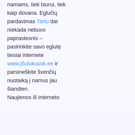
namams, tiek biurui, tiek
kaip dovana. Eglučių
pardavimas
Tartu
dar
niekada nebuvo
paprastesnis –
pasirinkite savo eglutę
tiesiai internete
www.jõulukuusk.ee
ir
parsineškite švenčių
nuotaiką į namus jau
šiandien.
Naujienos iš interneto