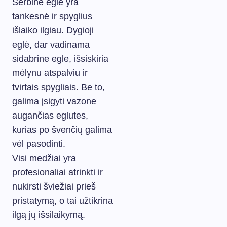
Serbinė eglė yra
tankesnė ir spyglius
išlaiko ilgiau. Dygioji
eglė, dar vadinama
sidabrine egle, išsiskiria
mėlynu atspalviu ir
tvirtais spygliais. Be to,
galima įsigyti vazone
augančias eglutes,
kurias po švenčių galima
vėl pasodinti.
Visi medžiai yra
profesionaliai atrinkti ir
nukirsti šviežiai prieš
pristatymą, o tai užtikrina
ilgą jų išsilaikymą.