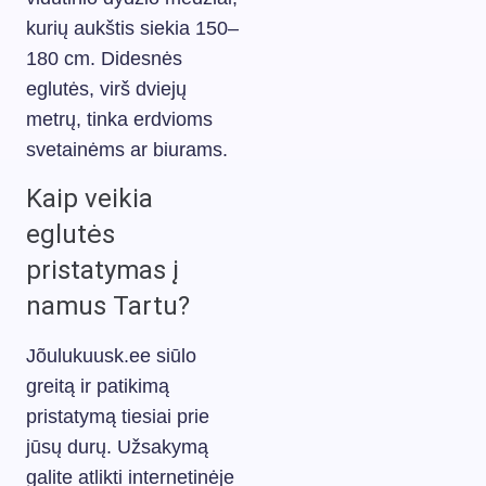
kurių aukštis siekia 150–
180 cm. Didesnės
eglutės, virš dviejų
metrų, tinka erdvioms
svetainėms ar biurams.
Kaip veikia
eglutės
pristatymas į
namus Tartu?
Jõulukuusk.ee siūlo
greitą ir patikimą
pristatymą tiesiai prie
jūsų durų. Užsakymą
galite atlikti internetinėje