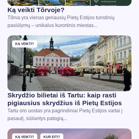
Ką veikti Tõrvoje?
Tõrva yra vienas geriausių Pietų Estijos turistinių
pasiūlymų – unikalus kurortinis miestas...
KĄ VEIKTI?
Skrydžio bilietai iš Tartu: kaip rasti
pigiausius skrydžius iš Pietų Estijos
Tartu oro uostas yra pagrindiniai Pietų Estijos vartai į
pasaulį, siūlantys patogią...
KĄ VEIKTI?
KUR EITI?