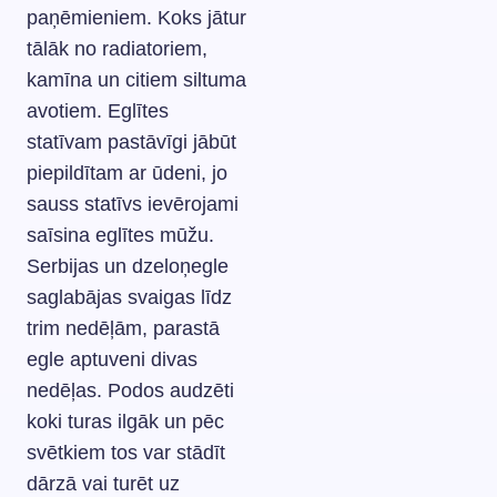
paņēmieniem. Koks jātur
tālāk no radiatoriem,
kamīna un citiem siltuma
avotiem. Eglītes
statīvam pastāvīgi jābūt
piepildītam ar ūdeni, jo
sauss statīvs ievērojami
saīsina eglītes mūžu.
Serbijas un dzeloņegle
saglabājas svaigas līdz
trim nedēļām, parastā
egle aptuveni divas
nedēļas. Podos audzēti
koki turas ilgāk un pēc
svētkiem tos var stādīt
dārzā vai turēt uz