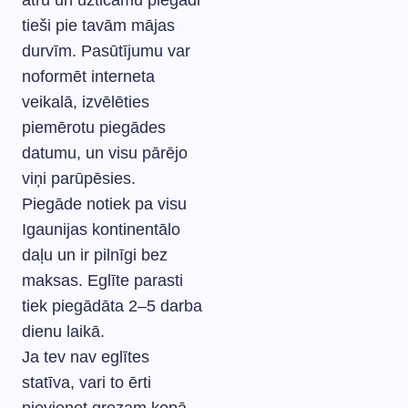
ātru un uzticamu piegādi
tieši pie tavām mājas
durvīm. Pasūtījumu var
noformēt interneta
veikalā, izvēlēties
piemērotu piegādes
datumu, un visu pārējo
viņi parūpēsies.
Piegāde notiek pa visu
Igaunijas kontinentālo
daļu un ir pilnīgi bez
maksas. Eglīte parasti
tiek piegādāta 2–5 darba
dienu laikā.
Ja tev nav eglītes
statīva, vari to ērti