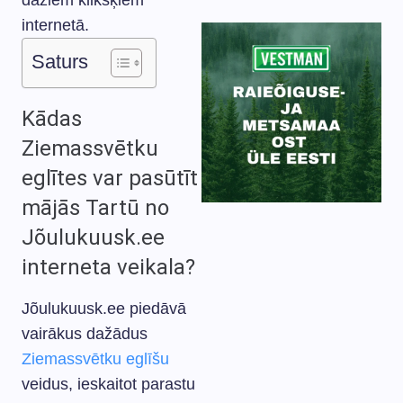
dažiem klikšķiem
internetā.
Saturs
Kādas
Ziemassvētku
eglītes var pasūtīt
mājās Tartū no
Jõulukuusk.ee
interneta veikala?
Jõulukuusk.ee piedāvā
vairākus dažādus
Ziemassvētku eglīšu
veidus, ieskaitot parastu