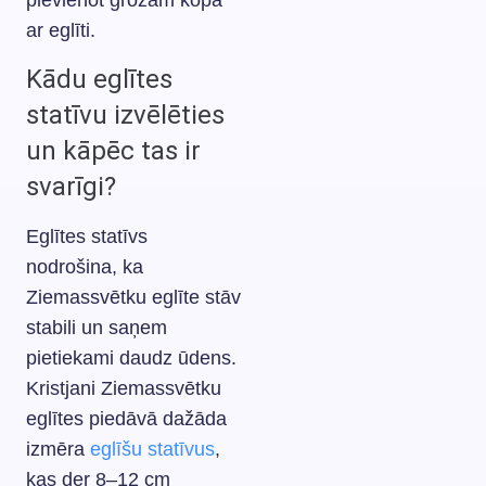
pievienot grozam kopā
ar eglīti.
Kādu eglītes
statīvu izvēlēties
un kāpēc tas ir
svarīgi?
Eglītes statīvs
nodrošina, ka
Ziemassvētku eglīte stāv
stabili un saņem
pietiekami daudz ūdens.
Kristjani Ziemassvētku
eglītes piedāvā dažāda
izmēra
eglīšu statīvus
,
kas der 8–12 cm