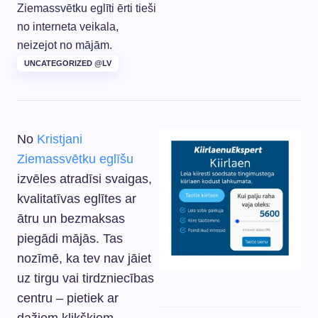
Ziemassvētku eglīti ērti tieši
no interneta veikala,
neizejot no mājām.
UNCATEGORIZED @LV
No
Kristjani
Ziemassvētku eglīšu
izvēles atradīsi svaigas,
kvalitatīvas eglītes ar
ātru un bezmaksas
piegādi mājās. Tas
nozīmē, ka tev nav jāiet
uz tirgu vai tirdzniecības
centru – pietiek ar