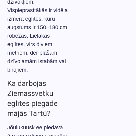
dzīvokļiem.
Vispieprasītākās ir vidēja
izmēra eglītes, kuru
augstums ir 150–180 cm
robežās. Lielākas
eglītes, virs diviem
metriem, der plašām
dzīvojamām istabām vai
birojiem.
Kā darbojas
Ziemassvētku
eglītes piegāde
mājās Tartū?
Jõulukuusk.ee piedāvā