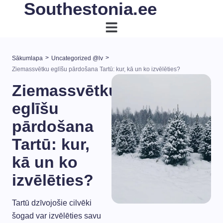
Southestonia.ee
>
>
Sākumlapa
Uncategorized @lv
Ziemassvētku eglīšu pārdošana Tartū: kur, kā un ko izvēlēties?
Ziemassvētku
eglīšu
pārdošana
Tartū: kur,
kā un ko
izvēlēties?
Tartū dzīvojošie cilvēki
šogad var izvēlēties savu