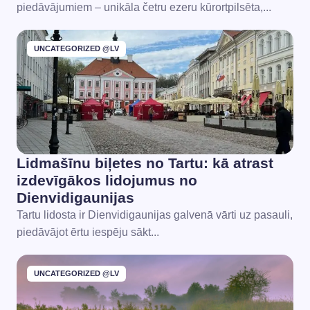
piedāvājumiem – unikāla četru ezeru kūrortpilsēta,...
UNCATEGORIZED @LV
Lidmašīnu biļetes no Tartu: kā atrast
izdevīgākos lidojumus no
Dienvidigaunijas
Tartu lidosta ir Dienvidigaunijas galvenā vārti uz pasauli,
piedāvājot ērtu iespēju sākt...
UNCATEGORIZED @LV