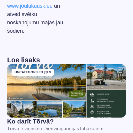
www.jõulukuusk.ee
un
atved svētku
noskaņojumu mājās jau
šodien.
Loe lisaks
UNCATEGORIZED @LV
Ko darīt Tõrvā?
Tõrva ir viens no Dienvidigaunijas labākajiem