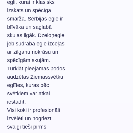
egli, kurai ir klasisks
izskats un spēcīga
smarža. Serbijas egle ir
blīvāka un saglabā
skujas ilgāk. Dzeloņegle
jeb sudraba egle izceļas
ar zilganu nokrāsu un
spēcīgām skujām.
Turklāt pieejamas podos
audzētas Ziemassvētku
eglītes, kuras pēc
svētkiem var atkal
iestādīt.
Visi koki ir profesionāli
izvēlēti un nogriezti
svaigi tieši pirms