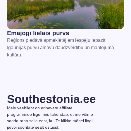
Emajogi lielais purvs
Reģions piedāvā apmeklētājiem iespēju iepazīt
Igaunijas purvu ainavu daudzveidību un mantojuma
kultūru.
Southestonia.ee
Meie veebileht on erinevate affiliate
programmide liige, mis tähendab, et me võime
saada raha selle eest, kui Te klikite mõnel lingil
ja/või sooritate sealt ostusid.