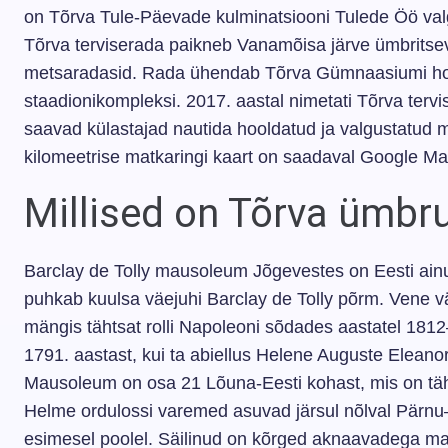
on Tõrva Tule-Päevade kulminatsiooni Tulede Öö val
Tõrva terviserada paikneb Vanamõisa järve ümbritsev
metsaradasid. Rada ühendab Tõrva Gümnaasiumi hoo
staadionikompleksi. 2017. aastal nimetati Tõrva tervis
saavad külastajad nautida hooldatud ja valgustatud
kilomeetrise matkaringi kaart on saadaval Google Ma
Millised on Tõrva ümb
Barclay de Tolly mausoleum Jõgevestes on Eesti ainu
puhkab kuulsa väejuhi Barclay de Tolly põrm. Vene väe
mängis tähtsat rolli Napoleoni sõdades aastatel 181
1791. aastast, kui ta abiellus Helene Auguste Elean
Mausoleum on osa 21 Lõuna-Eesti kohast, mis on täh
Helme ordulossi varemed asuvad järsul nõlval Pärnu–V
esimesel poolel. Säilinud on kõrged aknaavadega maak