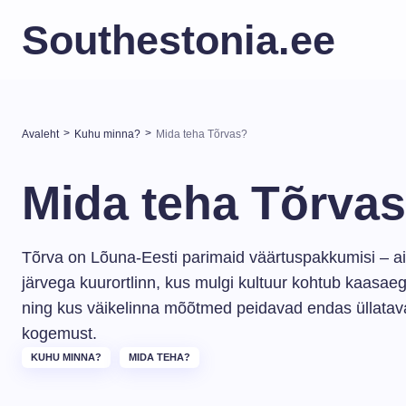
Southestonia.ee
>
>
Avaleht
Kuhu minna?
Mida teha Tõrvas?
Mida teha Tõrva
Tõrva on Lõuna-Eesti parimaid väärtuspakkumisi – a
järvega kuurortlinn, kus mulgi kultuur kohtub kaasaeg
ning kus väikelinna mõõtmed peidavad endas üllataval
kogemust.
KUHU MINNA?
MIDA TEHA?