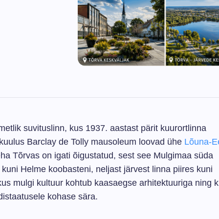
tlik suvituslinn, kus 1937. aastast pärit kuurortlinna
makuulus Barclay de Tolly mausoleum loovad ühe
Lõuna-Ee
eha Tõrvas on igati õigustatud, sest see Mulgimaa süda
uni Helme koobasteni, neljast järvest linna piires kuni
 kus mulgi kultuur kohtub kaasaegse arhitektuuriga ning 
distaatusele kohase sära.