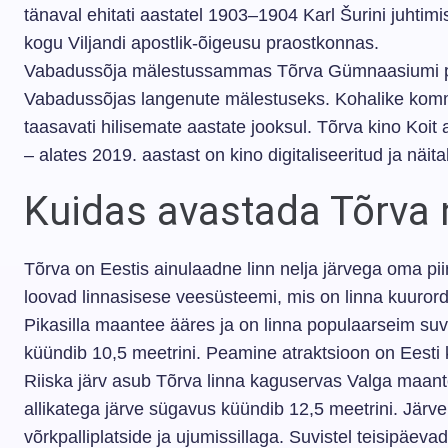
tänaval ehitati aastatel 1903–1904 Karl Šurini juhtimis
kogu Viljandi apostlik-õigeusu praostkonnas.
Vabadussõja mälestussammas Tõrva Gümnaasiumi pargi
Vabadussõjas langenute mälestuseks. Kohalike komm
taasavati hilisemate aastate jooksul. Tõrva kino Koit 
– alates 2019. aastast on kino digitaliseeritud ja näi
Kuidas avastada Tõrva n
Tõrva on Eestis ainulaadne linn nelja järvega oma pii
loovad linnasisese veesüsteemi, mis on linna kuuror
Pikasilla maantee ääres ja on linna populaarseim suv
küündib 10,5 meetrini. Peamine atraktsioon on Eesti
Riiska järv asub Tõrva linna kaguservas Valga maantee
allikatega järve sügavus küündib 12,5 meetrini. Järve ä
võrkpalliplatside ja ujumissillaga. Suvistel teisipäeva