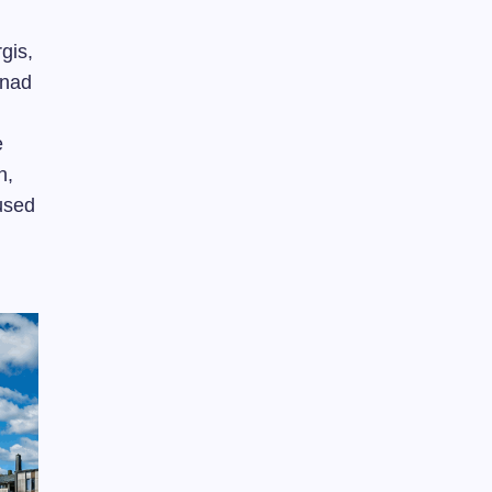
gis,
inad
e
n,
used