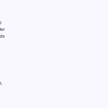
i
der
eda
t.