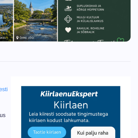
sti
kus