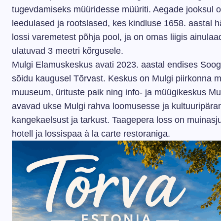
tugevdamiseks müüridesse müüriti. Aegade jooksul 
leedulased ja rootslased, kes kindluse 1658. aastal
lossi varemetest põhja pool, ja on omas liigis ainulaa
ulatuvad 3 meetri kõrgusele.
Mulgi Elamuskeskus avati 2023. aastal endises Soogl
sõidu kaugusel Tõrvast. Keskus on Mulgi piirkonna maa
muuseum, ürituste paik ning info- ja müügikeskus Mul
avavad ukse Mulgi rahva loomusesse ja kultuuripärand
kangekaelsust ja tarkust. Taagepera loss on muinasju
hotell ja lossispaa à la carte restoraniga.