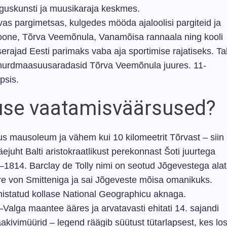
guskunsti ja muusikaraja keskmes.
as pargimetsas, kulgedes mööda ajaloolisi pargiteid ja
ne, Tõrva Veemõnula, Vanamõisa rannaala ning kooli
e­rajad Eesti parimaks vaba aja sportimise rajatiseks. Ta
 murdmaasuusaradasid Tõrva Veemõnula juures. 11-
psis.
ruse vaatamisväärsused?
s mausoleum ja vähem kui 10 kilomeetrit Tõrvast – siin
juht Balti aristokraatlikust perekonnast Šoti juurtega
2–1814. Barclay de Tolly nimi on seotud Jõgevestega ala
ore von Smitteniga ja sai Jõgeveste mõisa omanikuks.
istatud kollase National Geographicu aknaga.
alga maantee ääres ja arvatavasti ehitati 14. sajandi
ivimüürid – legend räägib süütust tütarlapsest, kes los