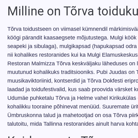
Milline on Tõrva toiduku
Tõrva toidustseen on viimasel kümnendil märkimisväär
köögi pärandit kaasaegsete mõjutustega. Mulgi köök 
seapeki ja sibulaga), mulgikapsad (hapukapsad odra 
nii kohalikes restoranides kui ka Mulgi Elamuskeskus
Restoran Malmizza Tõrva keskväljaku läheduses on li
muutunud kohalikuks traditsiooniks. Pubi Juudas on
muusikaviktoriinid, kontserdid ja Tõrva Dokfesti eri
laadad ja toidufestivalid, kus saab proovida värsket 
Udumäe puhketalu Tõrva ja Helme vahel Kirikukülas 
kohalikku tooraine põhinevat menüüd. Suuremate ürit
Ümbruskonna talud ja mahetootjad on osa Tõrva piirk
talutoitu, mida Tallinna restoranides ainult harva koht