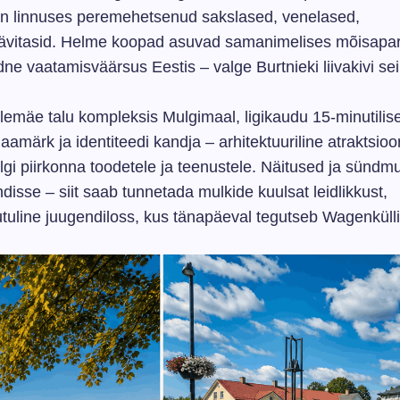
on linnuses peremehetsenud sakslased, venelased,
 hävitasid. Helme koopad asuvad samanimelises mõisapar
dne vaatamisväärsus Eestis – valge Burtnieki liivakivi se
emäe talu kompleksis Mulgimaal, ligikaudu 15-minutilis
märk ja identiteedi kandja – arhitektuuriline atraktsioo
gi piirkonna toodetele ja teenustele. Näitused ja sündm
isse – siit saab tunnetada mulkide kuulsat leidlikkust,
tuline juugendiloss, kus tänapäeval tegutseb Wagenkülli