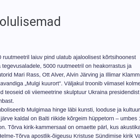
 olulisemad
 ruutmeetril laiuv pind ulatub ajaloolisest kõrtsihoonest
ja tegevusaladele, 5000 ruutmeetril on heakorrastus ja
torid Mari Rass, Ott Alver, Alvin Järving ja Illimar Klamm
avandiga „Mulgi kuurort”. Väljakul troonib viimasel kolme
d teoseid oli viiemeetrine skulptuur Ukraina presidendist
mbast.
iseerib Mulgimaa hinge läbi kunsti, looduse ja kultuuri
järve kaldal on Balti riikide kõrgeim hüppetorn – umbes 
oon. Tõrva kirik-kammersaal on omaette pärl, kus akustik
elme-Tõrva apostlik-õigeusu Kristuse Sündimise kirik V