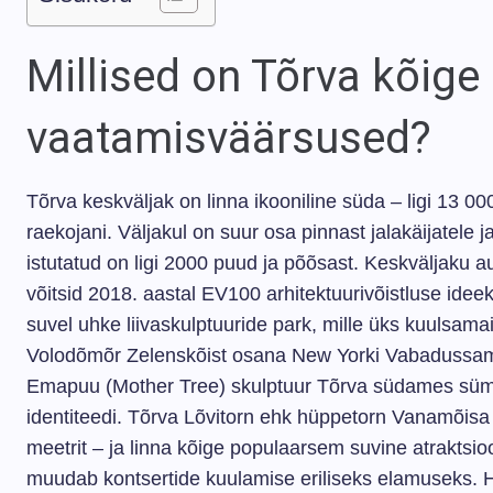
Millised on Tõrva kõige
vaatamisväärsused?
Tõrva keskväljak on linna ikooniline süda – ligi 13 000
raekojani. Väljakul on suur osa pinnast jalakäijatele 
istutatud on ligi 2000 puud ja põõsast. Keskväljaku au
võitsid 2018. aastal EV100 arhitektuurivõistluse ideek
suvel uhke liivaskulptuuride park, mille üks kuulsamai
Volodõmõr Zelenskõist osana New Yorki Vabadussa
Emapuu (Mother Tree) skulptuur Tõrva südames sümbol
identiteedi. Tõrva Lõvitorn ehk hüppetorn Vanamõisa 
meetrit – ja linna kõige populaarsem suvine atraktsi
muudab kontsertide kuulamise eriliseks elamuseks. H