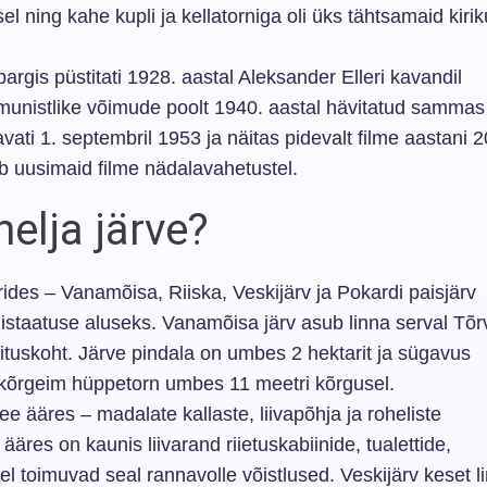
el ning kahe kupli ja kellatorniga oli üks tähtsamaid kirik
s püstitati 1928. aastal Aleksander Elleri kavandil
unistlike võimude poolt 1940. aastal hävitatud sammas
avati 1. septembril 1953 ja näitas pidevalt filme aastani 
tab uusimaid filme nädalavahetustel.
elja järve?
rides – Vanamõisa, Riiska, Veskijärv ja Pokardi paisjärv
distaatuse aluseks. Vanamõisa järv asub linna serval Tõ
ituskoht. Järve pindala on umbes 2 hektarit ja sügavus
 kõrgeim hüppetorn umbes 11 meetri kõrgusel.
 ääres – madalate kallaste, liivapõhja ja roheliste
äres on kaunis liivarand riietuskabiinide, tualettide,
del toimuvad seal rannavolle võistlused. Veskijärv keset l