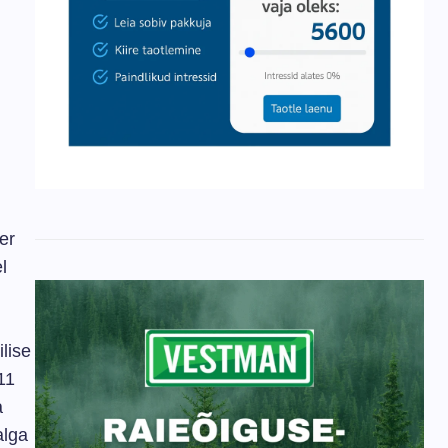
er
l
lise
11
a
alga