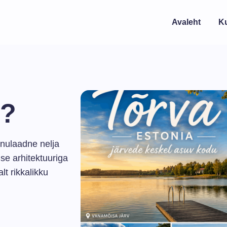
Avaleht
K
s?
inulaadne nelja
se arhitektuuriga
t rikkalikku