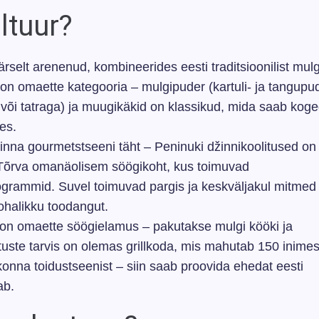
ltuur?
selt arenenud, kombineerides eesti traditsioonilist mulg
on omaette kategooria – mulgipuder (kartuli- ja tangupu
või tatraga) ja muugikäkid on klassikud, mida saab kog
es.
nna gourmetstseeni täht – Peninuki džinnikoolitused on
 Tõrva omanäolisem söögikoht, kus toimuvad
programmid. Suvel toimuvad pargis ja keskväljakul mitmed
kohalikku toodangut.
on omaette söögielamus – pakutakse mulgi kööki ja
uste tarvis on olemas grillkoda, mis mahutab 150 inimes
onna toidustseenist – siin saab proovida ehedat eesti
ab.