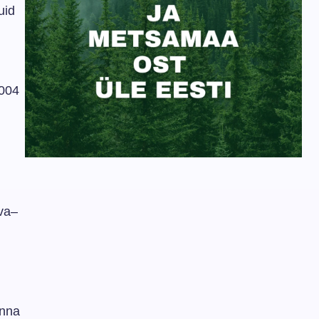
uid
2004
rva–
inna