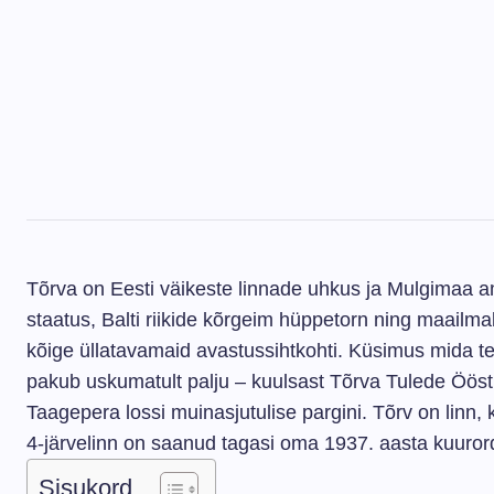
Tõrva on Eesti väikeste linnade uhkus ja Mulgimaa ame
staatus, Balti riikide kõrgeim hüppetorn ning maail
kõige üllatavamaid avastussihtkohti. Küsimus mida t
pakub uskumatult palju – kuulsast Tõrva Tulede Ööst k
Taagepera lossi muinasjutulise pargini. Tõrv on linn,
4-järvelinn on saanud tagasi oma 1937. aasta kuuror
Sisukord