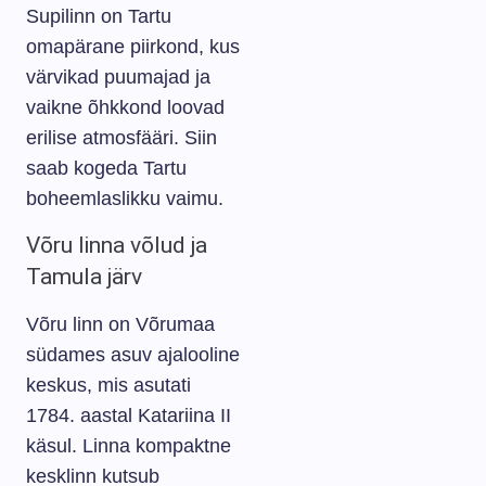
Supilinn on Tartu
omapärane piirkond, kus
värvikad puumajad ja
vaikne õhkkond loovad
erilise atmosfääri. Siin
saab kogeda Tartu
boheemlaslikku vaimu.
Võru linna võlud ja
Tamula järv
Võru linn on Võrumaa
südames asuv ajalooline
keskus, mis asutati
1784. aastal Katariina II
käsul. Linna kompaktne
kesklinn kutsub