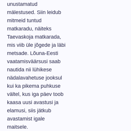
unustamatud
mälestused. Siin leidub
mitmeid tuntud
matkaradu, näiteks
Taevaskoja matkarada,
mis viib üle jõgede ja läbi
metsade. Lõuna-Eesti
vaatamisväärsusi saab
nautida nii lühikese
nädalavahetuse jooksul
kui ka pikema puhkuse
vältel, kus iga päev toob
kaasa uusi avastusi ja
elamusi, siis jätkub
avastamist igale
maitsele.