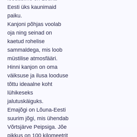
Eesti üks kaunimaid
paiku.
Kanjoni põhjas voolab
oja ning seinad on
kaetud rohelise
sammaldega, mis loob
müstilise atmosfääri.
Hinni kanjon on oma
väiksuse ja ilusa looduse
tõttu ideaalne koht
lühikeseks
jalutuskäiguks.
Emajõgi on Lõuna-Eesti
suurim jõgi, mis ühendab
Võrtsjärve Peipsiga. Jõe
pikkus on 100 kilomeetrit