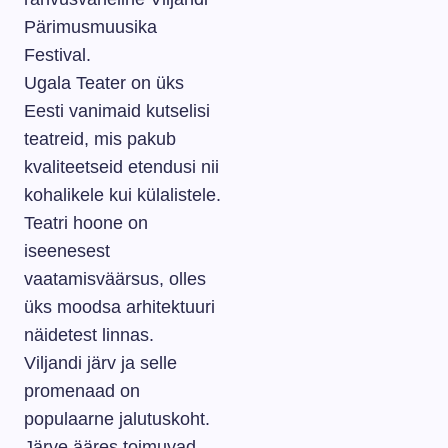
Pärimusmuusika
Festival.
Ugala Teater on üks
Eesti vanimaid kutselisi
teatreid, mis pakub
kvaliteetseid etendusi nii
kohalikele kui külalistele.
Teatri hoone on
iseenesest
vaatamisväärsus, olles
üks moodsa arhitektuuri
näidetest linnas.
Viljandi järv ja selle
promenaad on
populaarne jalutuskoht.
Järve ääres toimuvad