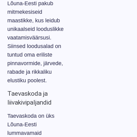
Lõuna-Eesti pakub
mitmekesiseid
maastikke, kus leidub
unikaalseid looduslikke
vaatamisväärsusi.
Siinsed loodus­alad on
tuntud oma eriliste
pinnavormide, järvede,
rabade ja rikkaliku
elustiku poolest.
Taevaskoda ja
liivakivipaljandid
Taevaskoda on üks
Lõuna-Eesti
lummavamaid