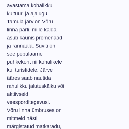
avastama kohalikku
kultuuri ja ajalugu.
Tamula järv on Võru
linna pärli, mille kaldal
asub kaunis promenaad
ja rannaala. Suviti on
see populaarne
puhkekoht nii kohalikele
kui turistidele. Järve
ääres saab nautida
rahulikku jalutuskäiku või
aktiivseid
veesporditegevusi.
Võru linna ümbruses on
mitmeid hästi
märgistatud matkaradu,