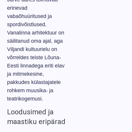
erinevad
vabaõhuüritused ja
spordivõistlused.
Vanalinna arhitektuur on
säilitanud oma ajal, aga
Viljandi kultuurielu on
võrreldes teiste Lõuna-
Eesti linnadega eriti elav
ja mitmekesine,
pakkudes külastajatele
rohkem muusika- ja
teatrikogemusi.
Loodusimed ja
maastiku eripärad