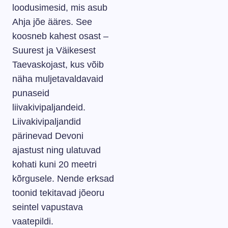
loodusimesid, mis asub
Ahja jõe ääres. See
koosneb kahest osast –
Suurest ja Väikesest
Taevaskojast, kus võib
näha muljetavaldavaid
punaseid
liivakivipaljandeid.
Liivakivipaljandid
pärinevad Devoni
ajastust ning ulatuvad
kohati kuni 20 meetri
kõrgusele. Nende erksad
toonid tekitavad jõeoru
seintel vapustava
vaatepildi.