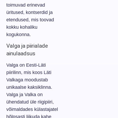
toimuvad erinevad
üritused, kontserdid ja
etendused, mis toovad
kokku kohaliku
kogukonna.
Valga ja piirialade
ainulaadsus
Valga on Eesti-Läti
piirilinn, mis koos Läti
Valkaga moodustab
unikaalse kaksiklinna.
Valga ja Valka on
ühendatud üle riigipiiri,
võimaldades külastajatel
hõlpsasti liikuda kahe