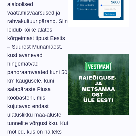
ajaloolised
vaatamisväärsused ja
rahvakultuuripärand. Siin
leidub kõike alates
kõrgeimast tipust Eestis
– Suurest Munamäest,
kust avanevad
hingematvad
panoraamvaated kuni 50
km kaugusele, kuni
salapäraste Piusa
koobasteni, mis
kujutavad endast
ulatuslikku maa-aluste
tunnelite võrgustikku. Kui
mõtled, kus on näiteks