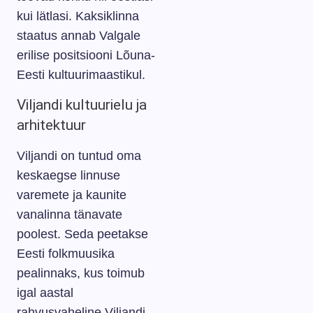
kui lätlasi. Kaksiklinna
staatus annab Valgale
erilise positsiooni Lõuna-
Eesti kultuurimaastikul.
Viljandi kultuurielu ja
arhitektuur
Viljandi on tuntud oma
keskaegse linnuse
varemete ja kaunite
vanalinna tänavate
poolest. Seda peetakse
Eesti folkmuusika
pealinnaks, kus toimub
igal aastal
rahvusvaheline Viljandi