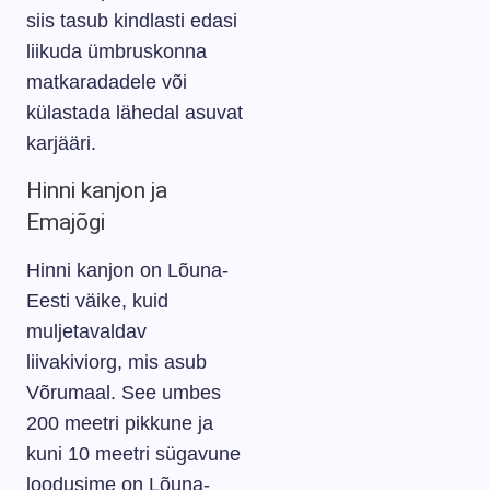
siis tasub kindlasti edasi
liikuda ümbruskonna
matkaradadele või
külastada lähedal asuvat
karjääri.
Hinni kanjon ja
Emajõgi
Hinni kanjon on Lõuna-
Eesti väike, kuid
muljetavaldav
liivakiviorg, mis asub
Võrumaal. See umbes
200 meetri pikkune ja
kuni 10 meetri sügavune
loodusime on Lõuna-