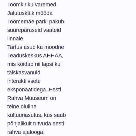
Toomkiriku varemed.
Jalutuskäik mööda
Toomemäe parki pakub
suurepäraseid vaateid
linnale.
Tartus asub ka moodne
Teaduskeskus AHHAA,
mis köidab nii lapsi kui
täiskasvanuid
interaktiivsete
eksponaatidega. Eesti
Rahva Muuseum on
teine oluline
kultuuriasutus, kus saab
põhjalikult tutvuda eesti
rahva ajalooga.