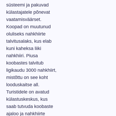
süsteemi ja pakuvad
külastajatele põnevat
vaatamisväärset.
Koopad on muutunud
oluliseks nahkhiirte
talvitusalaks, kus elab
kuni kaheksa liiki
nahkhiiri. Piusa
koobastes talvitub
ligikaudu 3000 nahkhiirt,
mistõttu on see koht
looduskaitse all.
Turistidele on avatud
külastuskeskus, kus
saab tutvuda koobaste
ajaloo ja nahkhiirte