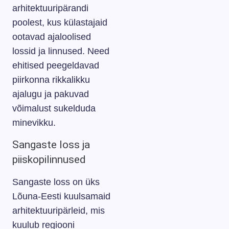
arhitektuuripärandi
poolest, kus külastajaid
ootavad ajaloolised
lossid ja linnused. Need
ehitised peegeldavad
piirkonna rikkalikku
ajalugu ja pakuvad
võimalust sukelduda
minevikku.
Sangaste loss ja
piiskopilinnused
Sangaste loss on üks
Lõuna-Eesti kuulsamaid
arhitektuuripärleid, mis
kuulub regiooni