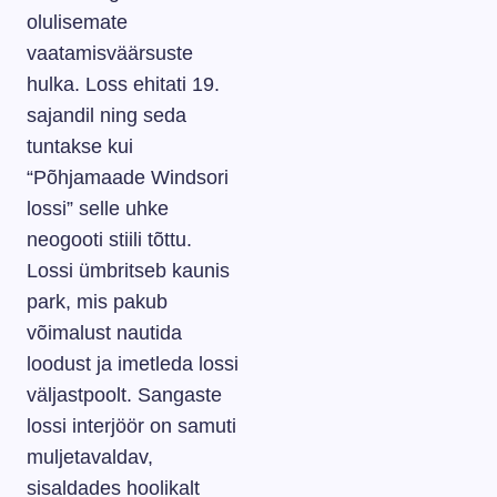
olulisemate
vaatamisväärsuste
hulka. Loss ehitati 19.
sajandil ning seda
tuntakse kui
“Põhjamaade Windsori
lossi” selle uhke
neogooti stiili tõttu.
Lossi ümbritseb kaunis
park, mis pakub
võimalust nautida
loodust ja imetleda lossi
väljastpoolt. Sangaste
lossi interjöör on samuti
muljetavaldav,
sisaldades hoolikalt