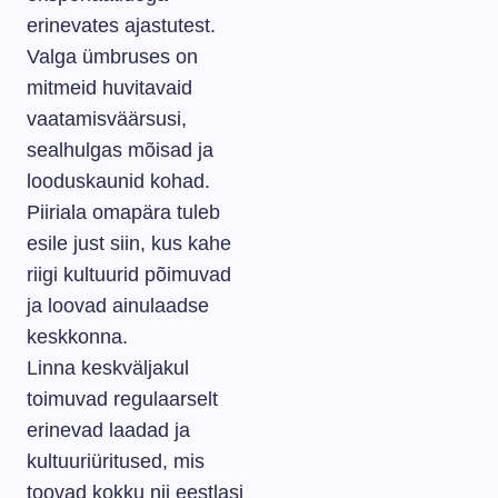
erinevates ajastutest.
Valga ümbruses on
mitmeid huvitavaid
vaatamisväärsusi,
sealhulgas mõisad ja
looduskaunid kohad.
Piiriala omapära tuleb
esile just siin, kus kahe
riigi kultuurid põimuvad
ja loovad ainulaadse
keskkonna.
Linna keskväljakul
toimuvad regulaarselt
erinevad laadad ja
kultuuriüritused, mis
toovad kokku nii eestlasi