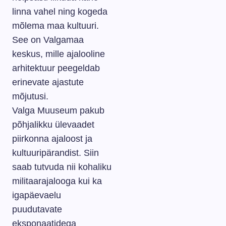
linna vahel ning kogeda
mõlema maa kultuuri.
See on Valgamaa
keskus, mille ajalooline
arhitektuur peegeldab
erinevate ajastute
mõjutusi.
Valga Muuseum pakub
põhjalikku ülevaadet
piirkonna ajaloost ja
kultuuripärandist. Siin
saab tutvuda nii kohaliku
militaarajalooga kui ka
igapäevaelu
puudutavate
eksponaatidega