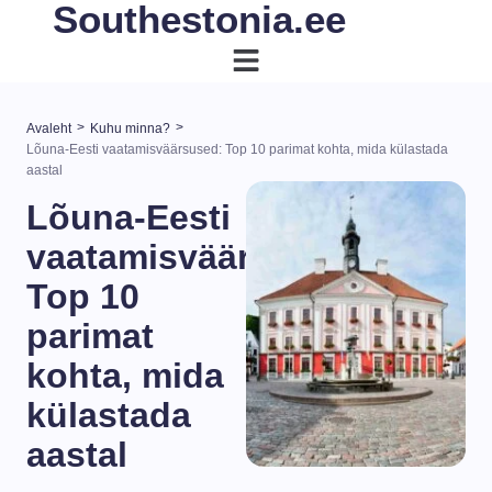
Southestonia.ee
>
>
Avaleht
Kuhu minna?
Lõuna-Eesti vaatamisväärsused: Top 10 parimat kohta, mida külastada
aastal
Lõuna-Eesti
vaatamisväärsused:
Top 10
parimat
kohta, mida
külastada
aastal