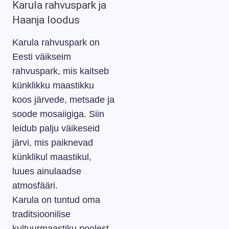
Karula rahvuspark ja
Haanja loodus
Karula rahvuspark on
Eesti väikseim
rahvuspark, mis kaitseb
künklikku maastikku
koos järvede, metsade ja
soode mosaiigiga. Siin
leidub palju väikeseid
järvi, mis paiknevad
künklikul maastikul,
luues ainulaadse
atmosfääri.
Karula on tuntud oma
traditsioonilise
kultuurmaastiku poolest,