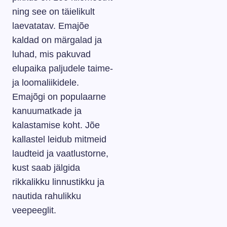
ning see on täielikult
laevatatav. Emajõe
kaldad on märgalad ja
luhad, mis pakuvad
elupaika paljudele taime-
ja loomaliikidele.
Emajõgi on populaarne
kanuumatkade ja
kalastamise koht. Jõe
kallastel leidub mitmeid
laudteid ja vaatlustorne,
kust saab jälgida
rikkalikku linnustikku ja
nautida rahulikku
veepeeglit.