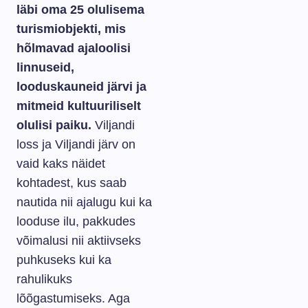
läbi oma 25 olulisema
turismiobjekti, mis
hõlmavad ajaloolisi
linnuseid,
looduskauneid järvi ja
mitmeid kultuuriliselt
olulisi paiku.
Viljandi
loss ja Viljandi järv on
vaid kaks näidet
kohtadest, kus saab
nautida nii ajalugu kui ka
looduse ilu, pakkudes
võimalusi nii aktiivseks
puhkuseks kui ka
rahulikuks
lõõgastumiseks. Aga