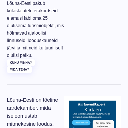
Lõuna-Eesti pakub
külastajatele erakordseid
elamusi läbi oma 25
olulisema turismiobjekti, mis
hõlmavad ajaloolisi
linnuseid, looduskauneid
järvi ja mitmeid kultuuriliselt
olulisi paiku.
KUHU MINNA?
MIDA TEHA?
Lõuna-Eesti on tõeline
aardekamber, mida
iseloomustab
mitmekesine loodus,