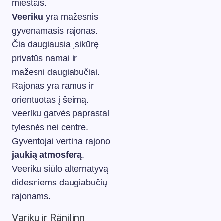
miestais.
Veeriku
yra mažesnis
gyvenamasis rajonas.
Čia daugiausia įsikūrę
privatūs namai ir
mažesni daugiabučiai.
Rajonas yra ramus ir
orientuotas į šeimą.
Veeriku gatvės paprastai
tylesnės nei centre.
Gyventojai vertina rajono
jaukią atmosferą
.
Veeriku siūlo alternatyvą
didesniems daugiabučių
rajonams.
Variku ir Ränilinn