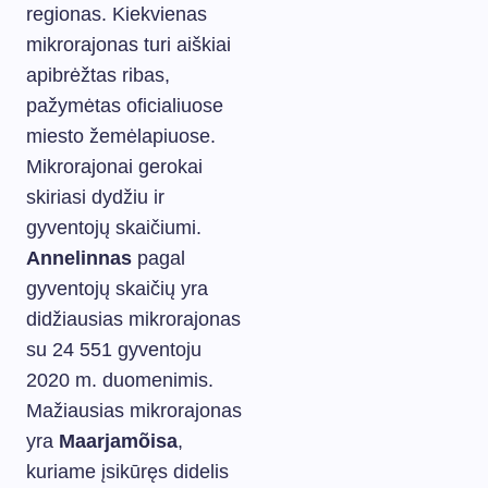
regionas. Kiekvienas
mikrorajonas turi aiškiai
apibrėžtas ribas,
pažymėtas oficialiuose
miesto žemėlapiuose.
Mikrorajonai gerokai
skiriasi dydžiu ir
gyventojų skaičiumi.
Annelinnas
pagal
gyventojų skaičių yra
didžiausias mikrorajonas
su 24 551 gyventoju
2020 m. duomenimis.
Mažiausias mikrorajonas
yra
Maarjamõisa
,
kuriame įsikūręs didelis