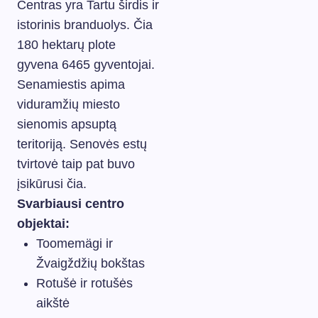
Centras yra Tartu širdis ir
istorinis branduolys. Čia
180 hektarų plote
gyvena 6465 gyventojai.
Senamiestis apima
viduramžių miesto
sienomis apsuptą
teritoriją. Senovės estų
tvirtovė taip pat buvo
įsikūrusi čia.
Svarbiausi centro
objektai:
Toomemägi ir
Žvaigždžių bokštas
Rotušė ir rotušės
aikštė