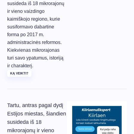
susideda iš 18 mikrorajonų
ir vieno vaizdingo
kaimiškojo regiono, kurie
susiformavo dabartine
forma po 2017 m.
administracinės reformos.
Kiekvienas mikrorajonas
turi savo ypatumus, istoriją
ir charakterį.
KĄ VEIKTI?
Tartu, antras pagal dydį
Estijos miestas, šiandien
susideda iš 18
mikrorajonų ir vieno