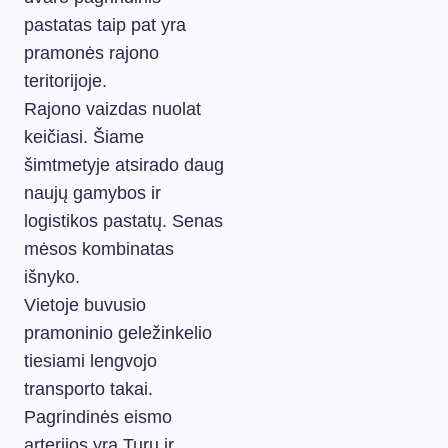
pastatas taip pat yra
pramonės rajono
teritorijoje.
Rajono vaizdas nuolat
keičiasi. Šiame
šimtmetyje atsirado daug
naujų gamybos ir
logistikos pastatų. Senas
mėsos kombinatas
išnyko.
Vietoje buvusio
pramoninio geležinkelio
tiesiami lengvojo
transporto takai.
Pagrindinės eismo
arterijos yra Turu ir