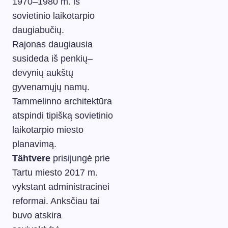
1970–1980 m. iš
sovietinio laikotarpio
daugiabučių.
Rajonas daugiausia
susideda iš penkių–
devynių aukštų
gyvenamųjų namų.
Tammelinno architektūra
atspindi tipišką sovietinio
laikotarpio miesto
planavimą.
Tähtvere
prisijungė prie
Tartu miesto 2017 m.
vykstant administracinei
reformai. Anksčiau tai
buvo atskira