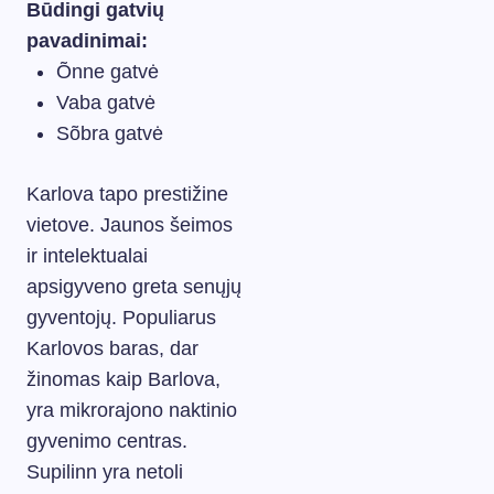
Būdingi gatvių
pavadinimai:
Õnne gatvė
Vaba gatvė
Sõbra gatvė
Karlova tapo prestižine
vietove. Jaunos šeimos
ir intelektualai
apsigyveno greta senųjų
gyventojų. Populiarus
Karlovos baras, dar
žinomas kaip Barlova,
yra mikrorajono naktinio
gyvenimo centras.
Supilinn yra netoli