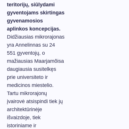
teritorijų, siūlydami
gyventojams skirtingas
gyvenamosios
aplinkos koncepcijas.
Didžiausias mikrorajonas
yra Annelinnas su 24
551 gyventojų, o
mažiausias Maarjamõisa
daugiausia susitelkęs
prie universiteto ir
medicinos miestelio.
Tartu mikrorajonų
įvairovė atsispindi tiek jų
architektūrinėje
išvaizdoje, tiek
istoriniame ir