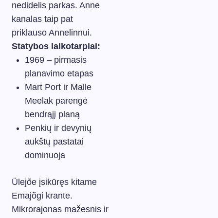
nedidelis parkas. Anne
kanalas taip pat
priklauso Annelinnui.
Statybos laikotarpiai:
1969 – pirmasis
planavimo etapas
Mart Port ir Malle
Meelak parengė
bendrąjį planą
Penkių ir devynių
aukštų pastatai
dominuoja
Ülejõe įsikūręs kitame
Emajõgi krante.
Mikrorajonas mažesnis ir