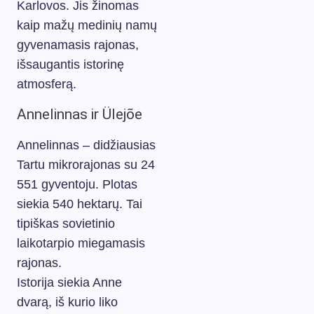
Karlovos. Jis žinomas
kaip mažų medinių namų
gyvenamasis rajonas,
išsaugantis istorinę
atmosferą.
Annelinnas ir Ülejõe
Annelinnas – didžiausias
Tartu mikrorajonas su 24
551 gyventoju. Plotas
siekia 540 hektarų. Tai
tipiškas sovietinio
laikotarpio miegamasis
rajonas.
Istorija siekia Anne
dvarą, iš kurio liko