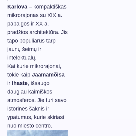
Karlova
– kompaktiškas
mikrorajonas su XIX a.
pabaigos ir XX a.
pradžios architektūra. Jis
tapo populiarus tarp
jaunų šeimų ir
intelektualų.
Kai kurie mikrorajonai,
tokie kaip
Jaamamõisa
ir
Ihaste
, išsaugo
daugiau kaimiškos
atmosferos. Jie turi savo
istorines šaknis ir
ypatumus, kurie skiriasi
nuo miesto centro.