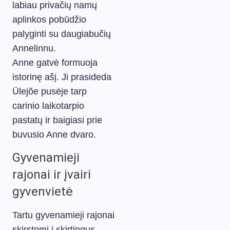
labiau privačių namų
aplinkos pobūdžio
palyginti su daugiabučių
Annelinnu.
Anne gatvė formuoja
istorinę ašį. Ji prasideda
Ülejõe pusėje tarp
carinio laikotarpio
pastatų ir baigiasi prie
buvusio Anne dvaro.
Gyvenamieji
rajonai ir įvairi
gyvenvietė
Tartu gyvenamieji rajonai
skirstomi į skirtingus