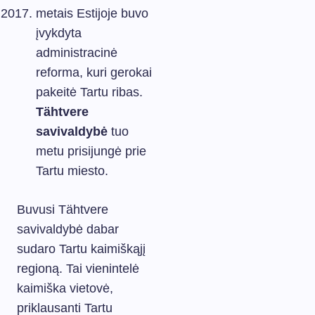
metais Estijoje buvo
įvykdyta
administracinė
reforma, kuri gerokai
pakeitė Tartu ribas.
Tähtvere
savivaldybė
tuo
metu prisijungė prie
Tartu miesto.
Buvusi Tähtvere
savivaldybė dabar
sudaro Tartu kaimiškąjį
regioną. Tai vienintelė
kaimiška vietovė,
priklausanti Tartu