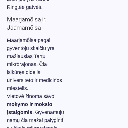
Ringtee gatvės.
Maarjamõisa ir
Jaamamõisa
Maarjamõisa pagal
gyventojų skaičių yra
mažiausias Tartu
mikrorajonas. Čia
įsikūręs didelis
universiteto ir medicinos
miestelis.
Vietovė žinoma savo
mokymo ir mokslo
įstaigomis
. Gyvenamųjų
namų čia mažai palyginti