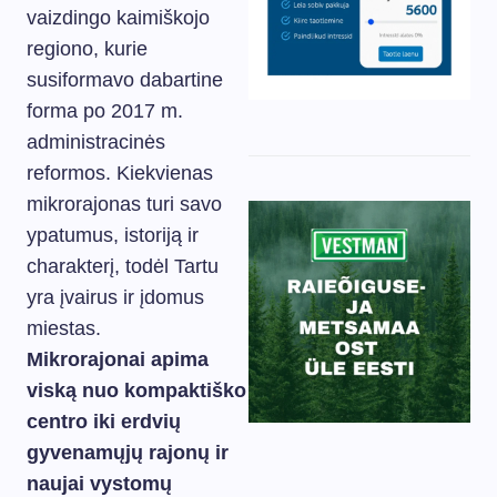
vaizdingo kaimiškojo
regiono, kurie
susiformavo dabartine
forma po 2017 m.
administracinės
reformos. Kiekvienas
mikrorajonas turi savo
ypatumus, istoriją ir
charakterį, todėl Tartu
yra įvairus ir įdomus
miestas.
Mikrorajonai apima
viską nuo kompaktiško
centro iki erdvių
gyvenamųjų rajonų ir
naujai vystomų