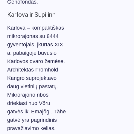
Genofondas.
Karlova ir Supilinn
Karlova – kompaktiškas
mikrorajonas su 8444
gyventojais, įkurtas XIX
a. pabaigoje buvusio
Karlovos dvaro žemėse.
Architektas Fromhold
Kangro suprojektavo
daug vietinių pastatų.
Mikrorajono ribos
driekiasi nuo Võru
gatvės iki Emajõgi. Tähe
gatvė yra pagrindinis
pravažiavimo kelias.