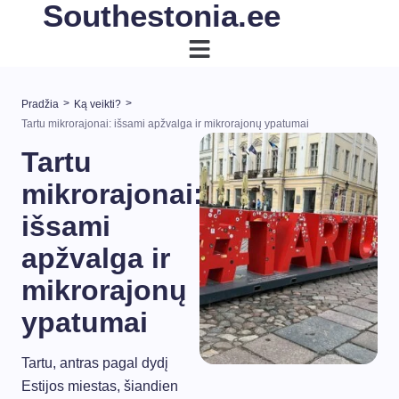
Southestonia.ee
>
>
Pradžia
Ką veikti?
Tartu mikrorajonai: išsami apžvalga ir mikrorajonų ypatumai
Tartu
mikrorajonai:
išsami
apžvalga ir
mikrorajonų
ypatumai
Tartu, antras pagal dydį
Estijos miestas, šiandien