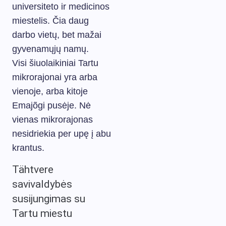
universiteto ir medicinos
miestelis. Čia daug
darbo vietų, bet mažai
gyvenamųjų namų.
Visi šiuolaikiniai Tartu
mikrorajonai yra arba
vienoje, arba kitoje
Emajõgi pusėje. Nė
vienas mikrorajonas
nesidriekia per upę į abu
krantus.
Tähtvere
savivaldybės
susijungimas su
Tartu miestu