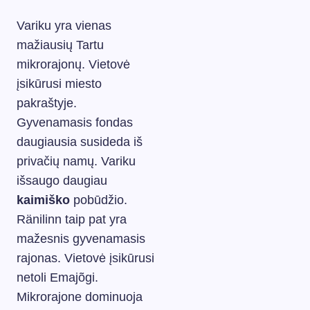
Variku yra vienas
mažiausių Tartu
mikrorajonų. Vietovė
įsikūrusi miesto
pakraštyje.
Gyvenamasis fondas
daugiausia susideda iš
privačių namų. Variku
išsaugo daugiau
kaimiško
pobūdžio.
Ränilinn taip pat yra
mažesnis gyvenamasis
rajonas. Vietovė įsikūrusi
netoli Emajõgi.
Mikrorajone dominuoja