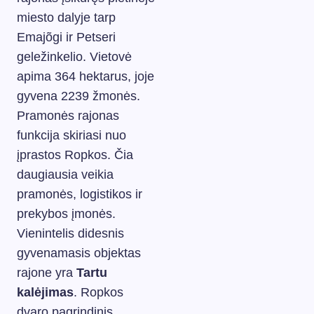
miesto dalyje tarp
Emajõgi ir Petseri
geležinkelio. Vietovė
apima 364 hektarus, joje
gyvena 2239 žmonės.
Pramonės rajonas
funkcija skiriasi nuo
įprastos Ropkos. Čia
daugiausia veikia
pramonės, logistikos ir
prekybos įmonės.
Vienintelis didesnis
gyvenamasis objektas
rajone yra
Tartu
kalėjimas
. Ropkos
dvaro pagrindinis