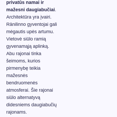
privatūs namai ir
mažesni daugiabučiai
.
Architektūra yra įvairi.
Ränilinno gyventojai gali
mėgautis upės artumu.
Vietovė siūlo ramią
gyvenamąją aplinką.
Abu rajonai tinka
šeimoms, kurios
pirmenybę teikia
mažesnės
bendruomenės
atmosferai. Šie rajonai
siūlo alternatyvą
didesniems daugiabučių
rajonams.