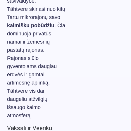
savivaldybė.
Tähtvere skiriasi nuo kitų
Tartu mikrorajonų savo
kaimišku pobūdžiu
. Čia
dominuoja privatūs
namai ir žemesnių
pastatų rajonas.
Rajonas siūlo
gyventojams daugiau
erdvės ir gamtai
artimesnę aplinką.
Tähtvere vis dar
daugeliu atžvilgių
išsaugo kaimo
atmosferą.
Vaksali ir Veeriku