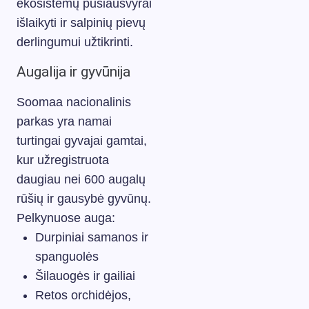
ekosistemų pusiausvyrai
išlaikyti ir salpinių pievų
derlingumui užtikrinti.
Augalija ir gyvūnija
Soomaa nacionalinis
parkas yra namai
turtingai gyvajai gamtai,
kur užregistruota
daugiau nei 600 augalų
rūšių ir gausybė gyvūnų.
Pelkynuose auga:
Durpiniai samanos ir
spanguolės
Šilauogės ir gailiai
Retos orchidėjos,