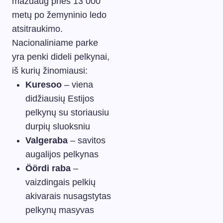
maždaug prieš 13 000
metų po žemyninio ledo
atsitraukimo.
Nacionaliniame parke
yra penki dideli pelkynai,
iš kurių žinomiausi:
Kuresoo
– viena
didžiausių Estijos
pelkynų su storiausiu
durpių sluoksniu
Valgeraba
– savitos
augalijos pelkynas
Öördi raba
–
vaizdingais pelkių
akivarais nusagstytas
pelkynų masyvas