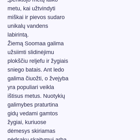
metu, kai užtvindyti
miškai ir pievos sudaro
unikalų vandens
labirintą.
Žiemą Soomaa galima
užsiimti slidinėjimu
plokščiu reljefu ir žygiais
sniego batais. Ant ledo
galima čiuožti, o žvejyba
yra populiari veikla
ištisus metus. Nuotykių
galimybes praturtina
gidų vedami gamtos
žygiai, kuriuose
dėmesys skiriamas
pėdsakų skaitymui arba