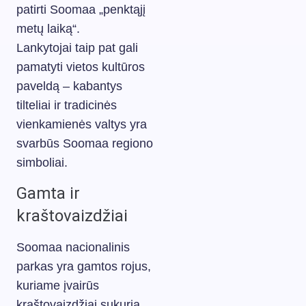
patirti Soomaa „penktąjį
metų laiką“.
Lankytojai taip pat gali
pamatyti vietos kultūros
paveldą – kabantys
tilteliai ir tradicinės
vienkamienės valtys yra
svarbūs Soomaa regiono
simboliai.
Gamta ir
kraštovaizdžiai
Soomaa nacionalinis
parkas yra gamtos rojus,
kuriame įvairūs
kraštovaizdžiai sukuria