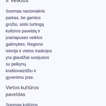
ir veiklos
Soomaa nacionalinis
parkas, be gamtos
grožio, siūlo turtingą
kultūros paveldą ir
įvairiapuses veiklos
galimybes. Regiono
istorija ir vietos tradicijos
yra glaudžiai susijusios
su pelkynų
kraštovaizdžiu ir
gyvenimu jose.
Vietos kultūros
paveldas
Soomaa kultūros