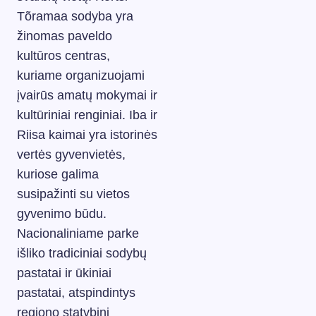
Tõramaa sodyba yra
žinomas paveldo
kultūros centras,
kuriame organizuojami
įvairūs amatų mokymai ir
kultūriniai renginiai. Iba ir
Riisa kaimai yra istorinės
vertės gyvenvietės,
kuriose galima
susipažinti su vietos
gyvenimo būdu.
Nacionaliniame parke
išliko tradiciniai sodybų
pastatai ir ūkiniai
pastatai, atspindintys
regiono statybinį