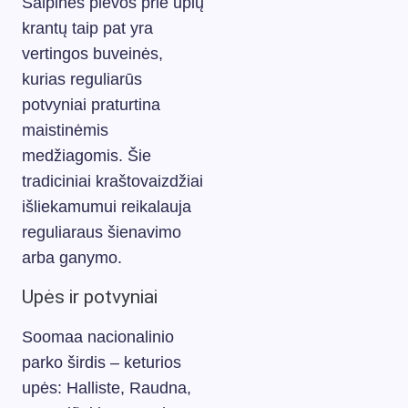
Salpinės pievos prie upių
krantų taip pat yra
vertingos buveinės,
kurias reguliarūs
potvyniai praturtina
maistinėmis
medžiagomis. Šie
tradiciniai kraštovaizdžiai
išliekamumui reikalauja
reguliaraus šienavimo
arba ganymo.
Upės ir potvyniai
Soomaa nacionalinio
parko širdis – keturios
upės: Halliste, Raudna,