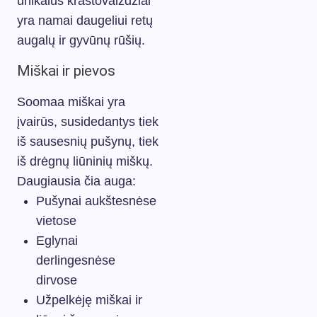
unikalūs kraštovaizdžiai
yra namai daugeliui retų
augalų ir gyvūnų rūšių.
Miškai ir pievos
Soomaa miškai yra
įvairūs, susidedantys tiek
iš sausesnių pušynų, tiek
iš drėgnų liūninių miškų.
Daugiausia čia auga:
Pušynai aukštesnėse
vietose
Eglynai
derlingesnėse
dirvose
Užpelkėję miškai ir