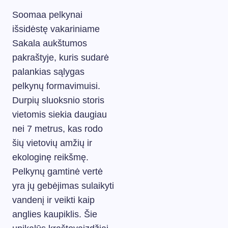
Soomaa pelkynai
išsidėstę vakariniame
Sakala aukštumos
pakraštyje, kuris sudarė
palankias sąlygas
pelkynų formavimuisi.
Durpių sluoksnio storis
vietomis siekia daugiau
nei 7 metrus, kas rodo
šių vietovių amžių ir
ekologinę reikšmę.
Pelkynų gamtinė vertė
yra jų gebėjimas sulaikyti
vandenį ir veikti kaip
anglies kaupiklis. Šie