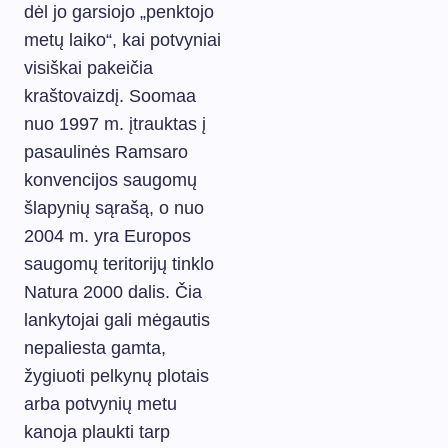
dėl jo garsiojo „penktojo
metų laiko“, kai potvyniai
visiškai pakeičia
kraštovaizdį. Soomaa
nuo 1997 m. įtrauktas į
pasaulinės Ramsaro
konvencijos saugomų
šlapynių sąrašą, o nuo
2004 m. yra Europos
saugomų teritorijų tinklo
Natura 2000 dalis. Čia
lankytojai gali mėgautis
nepaliesta gamta,
žygiuoti pelkynų plotais
arba potvynių metu
kanoja plaukti tarp