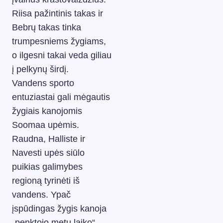
Riisa pažintinis takas ir
Bebrų takas tinka
trumpesniems žygiams,
o ilgesni takai veda giliau
į pelkynų širdį.
Vandens sporto
entuziastai gali mėgautis
žygiais kanojomis
Soomaa upėmis.
Raudna, Halliste ir
Navesti upės siūlo
puikias galimybes
regioną tyrinėti iš
vandens. Ypač
įspūdingas žygis kanoja
„penktojo metų laiko“