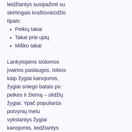
leidžiantys susipažinti su
skirtingais kraštovaizdžio
tipais:
Pelkių takai
Takai prie upių
Miško takai
Lankytojams siūlomos
įvairios paslaugos, tokios
kaip žygiai kanojomis,
žygiai sniego batais po
pelkes ir žiemą – slidžių
žygiai. Ypač populiarūs
potvynių metu
vykstantys žygiai
kanojomis, leidžiantys