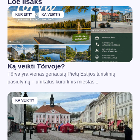
Loe lisaks
KUR EITI?
KĄ VEIKTI?
Ką veikti Tõrvoje?
Tõrva yra vienas geriausių Pietų Estijos turistinių
pasiūlymų – unikalus kurortinis miestas...
KĄ VEIKTI?