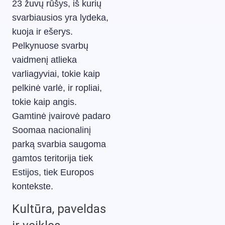
23 žuvų rūšys, iš kurių
svarbiausios yra lydeka,
kuoja ir ešerys.
Pelkynuose svarbų
vaidmenį atlieka
varliagyviai, tokie kaip
pelkinė varlė, ir ropliai,
tokie kaip angis.
Gamtinė įvairovė padaro
Soomaa nacionalinį
parką svarbia saugoma
gamtos teritorija tiek
Estijos, tiek Europos
kontekste.
Kultūra, paveldas