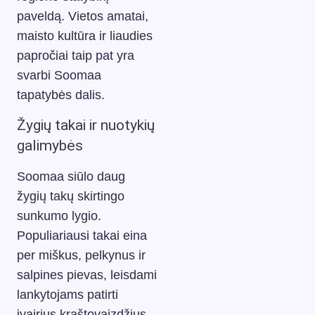
paveldą. Vietos amatai,
maisto kultūra ir liaudies
papročiai taip pat yra
svarbi Soomaa
tapatybės dalis.
Žygių takai ir nuotykių
galimybės
Soomaa siūlo daug
žygių takų skirtingo
sunkumo lygio.
Populiariausi takai eina
per miškus, pelkynus ir
salpines pievas, leisdami
lankytojams patirti
įvairius kraštovaizdžius.