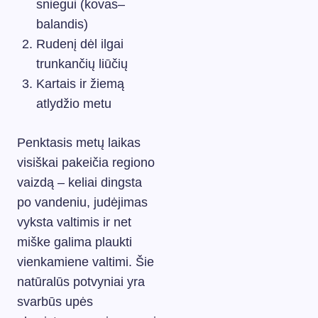
sniegui (kovas–
balandis)
Rudenį dėl ilgai
trunkančių liūčių
Kartais ir žiemą
atlydžio metu
Penktasis metų laikas
visiškai pakeičia regiono
vaizdą – keliai dingsta
po vandeniu, judėjimas
vyksta valtimis ir net
miške galima plaukti
vienkamiene valtimi. Šie
natūralūs potvyniai yra
svarbūs upės