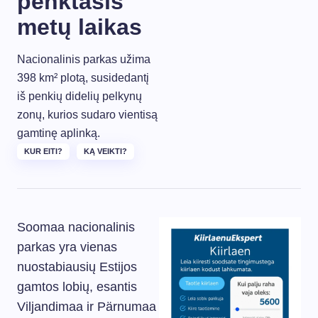
penktasis
metų laikas
Nacionalinis parkas užima
398 km² plotą, susidedantį
iš penkių didelių pelkynų
zonų, kurios sudaro vientisą
gamtinę aplinką.
KUR EITI?
KĄ VEIKTI?
Soomaa nacionalinis
parkas yra vienas
nuostabiausių Estijos
gamtos lobių, esantis
Viljandimaa ir Pärnumaa