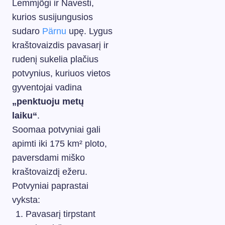
Lemmjõgi ir Navesti,
kurios susijungusios
sudaro
Pärnu
upę. Lygus
kraštovaizdis pavasarį ir
rudenį sukelia plačius
potvynius, kuriuos vietos
gyventojai vadina
„penktuoju metų
laiku“
.
Soomaa potvyniai gali
apimti iki 175 km² ploto,
paversdami miško
kraštovaizdį ežeru.
Potvyniai paprastai
vyksta:
Pavasarį tirpstant