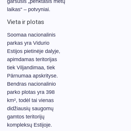
garsusis „penktasis metų
laikas“ – potvyniai.
Vieta ir plotas
Soomaa nacionalinis
parkas yra Vidurio
Estijos pietinėje dalyje,
apimdamas teritorijas
tiek Viljandimaa, tiek
Pärnumaa apskrityse.
Bendras nacionalinio
parko plotas yra 398
km², todėl tai vienas
didžiausių saugomų
gamtos teritorijų
kompleksų Estijoje.