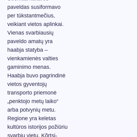
paveldas susiformavo
per tūkstantmečius,
veikiant vietos aplinkai.
Vienas svarbiausių
paveldo amatų yra
haabja statyba –
vienkamienės valties
gaminimo menas.
Haabja buvo pagrindinė
vietos gyventojų
transporto priemonė
„penktojo metų laiko“
arba potvynių metu.
Regione yra keletas
kultūros istorijos požiūriu
svarbių vietų. Kõrtsi-