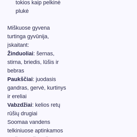
tokios kaip pelkinė
plukė
Miškuose gyvena
turtinga gyvūnija,
įskaitant:
Žinduoliai
: šernas,
stirna, briedis, lūšis ir
bebras
Paukščiai
: juodasis
gandras, gervė, kurtinys
ir ereliai
Vabzdžiai
: kelios retų
rūšių drugiai
Soomaa vandens
telkiniuose aptinkamos