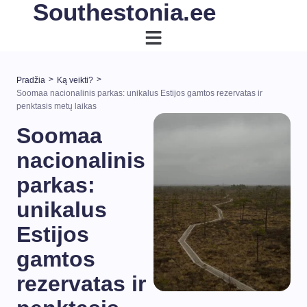
Southestonia.ee
>
>
Pradžia
Ką veikti?
Soomaa nacionalinis parkas: unikalus Estijos gamtos rezervatas ir
penktasis metų laikas
Soomaa
nacionalinis
parkas:
unikalus
Estijos
gamtos
rezervatas ir