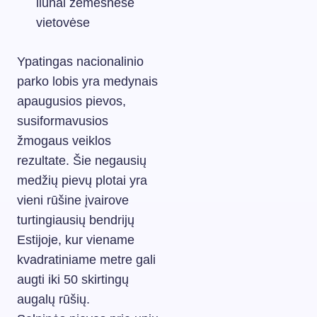
liūnai žemesnėse
vietovėse
Ypatingas nacionalinio
parko lobis yra medynais
apaugusios pievos,
susiformavusios
žmogaus veiklos
rezultate. Šie negausių
medžių pievų plotai yra
vieni rūšine įvairove
turtingiausių bendrijų
Estijoje, kur viename
kvadratiniame metre gali
augti iki 50 skirtingų
augalų rūšių.