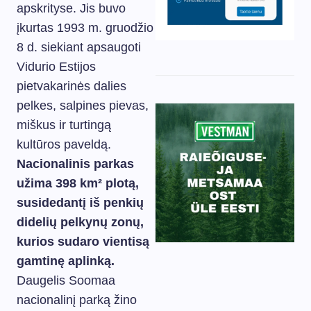
apskrityse. Jis buvo
įkurtas 1993 m. gruodžio
8 d. siekiant apsaugoti
Vidurio Estijos
pietvakarinės dalies
pelkes, salpines pievas,
miškus ir turtingą
kultūros paveldą.
Nacionalinis parkas
užima 398 km² plotą,
susidedantį iš penkių
didelių pelkynų zonų,
kurios sudaro vientisą
gamtinę aplinką.
Daugelis Soomaa
nacionalinį parką žino