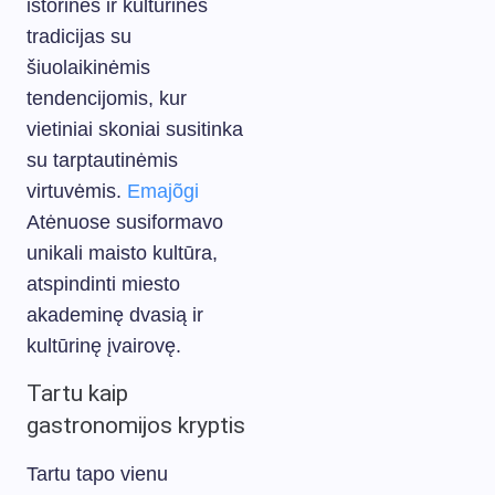
istorines ir kultūrines
tradicijas su
šiuolaikinėmis
tendencijomis, kur
vietiniai skoniai susitinka
su tarptautinėmis
virtuvėmis.
Emajõgi
Atėnuose susiformavo
unikali maisto kultūra,
atspindinti miesto
akademinę dvasią ir
kultūrinę įvairovę.
Tartu kaip
gastronomijos kryptis
Tartu tapo vienu