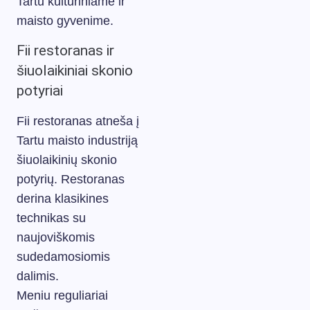
Tartu kultūriniame ir
maisto gyvenime.
Fii restoranas ir
šiuolaikiniai skonio
potyriai
Fii restoranas atneša į
Tartu maisto industriją
šiuolaikinių skonio
potyrių. Restoranas
derina klasikines
technikas su
naujoviškomis
sudedamosiomis
dalimis.
Meniu reguliariai