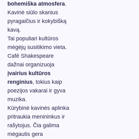
bohemiška atmosfera
.
Kavinė siūlo skanius
pyragaičius ir kokybišką
kavą.
Tai populiari kultūros
mėgėjų susitikimo vieta.
Café Shakespeare
dažnai organizuoja
įvairius kultūros
renginius
, tokius kaip
poezijos vakarai ir gyva
muzika.
Kūrybinė kavinės aplinka
pritraukia menininkus ir
rašytojus. Čia galima
mėgautis gera