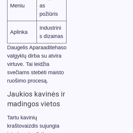
Meniu
as
požiūris
Industrini
Aplinka
s dizainas
Daugelis Aparaaditehaso
valgyklų dirba su atvira
virtuve. Tai leidžia
svečiams stebėti maisto
ruošimo procesą.
Jaukios kavinės ir
madingos vietos
Tartu kavinių
kraštovaizdis sujungia