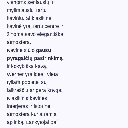
vienoms seniausių ir
mylimiausių Tartu
kavinių. Ši klasikinė
kavinė yra Tartu centre ir
žinoma savo elegantiška
atmosfera.
Kavinė siūlo
gausų
pyragaičių pasirinkimą
ir kokybišką kavą.
Werner yra ideali vieta
tyliam popietei su
laikraščiu ar gera knyga.
Klasikinis kavinės
interjeras ir istorinė
atmosfera kuria ramią
aplinką. Lankytojai gali