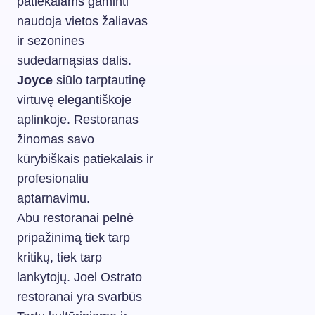
patiekalams gaminti
naudoja vietos žaliavas
ir sezonines
sudedamąsias dalis.
Joyce
siūlo tarptautinę
virtuvę elegantiškoje
aplinkoje. Restoranas
žinomas savo
kūrybiškais patiekalais ir
profesionaliu
aptarnavimu.
Abu restoranai pelnė
pripažinimą tiek tarp
kritikų, tiek tarp
lankytojų. Joel Ostrato
restoranai yra svarbūs