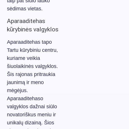
taip pat siūlo lauko
sėdimas vietas.
Aparaaditehas
kūrybinės valgyklos
Aparaaditehas tapo
Tartu kūrybiniu centru,
kuriame veikia
šiuolaikinės valgyklos.
Šis rajonas pritraukia
jaunimą ir meno
mėgėjus.
Aparaaditehaso
valgyklos dažnai siūlo
novatoriškus meniu ir
unikalų dizainą. Šios