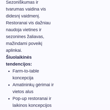
Sezoniškumas ir
tvarumas vaidina vis
didesnį vaidmenį.
Restoranai vis dažniau
naudoja vietines ir
sezonines žaliavas,
mažindami poveikį
aplinkai.
Šiuolaikinės
tendencijos:
Farm-to-table
koncepcija
Amatininkų gėrimai ir
vietos alus
Pop-up restoranai ir
laikinos koncepcijos