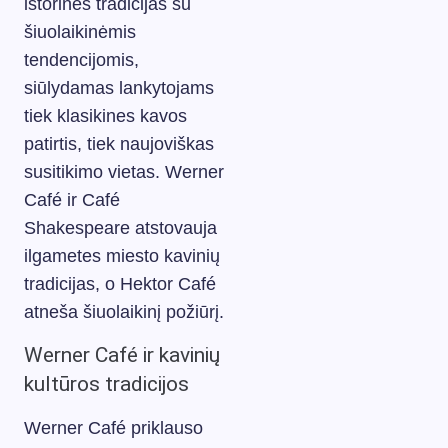
istorines tradicijas su
šiuolaikinėmis
tendencijomis,
siūlydamas lankytojams
tiek klasikines kavos
patirtis, tiek naujoviškas
susitikimo vietas. Werner
Café ir Café
Shakespeare atstovauja
ilgametes miesto kavinių
tradicijas, o Hektor Café
atneša šiuolaikinį požiūrį.
Werner Café ir kavinių
kultūros tradicijos
Werner Café priklauso