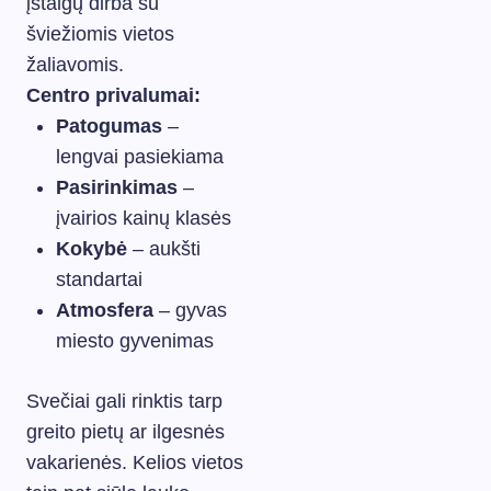
įstaigų dirba su
šviežiomis vietos
žaliavomis.
Centro privalumai:
Patogumas
–
lengvai pasiekiama
Pasirinkimas
–
įvairios kainų klasės
Kokybė
– aukšti
standartai
Atmosfera
– gyvas
miesto gyvenimas
Svečiai gali rinktis tarp
greito pietų ar ilgesnės
vakarienės. Kelios vietos