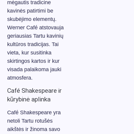
mėgautis tradicine
kavinės patirtimi be
skubėjimo elementų.
Werner Café atstovauja
geriausias Tartu kavinių
kultūros tradicijas. Tai
vieta, kur susitinka
skirtingos kartos ir kur
visada palaikoma jauki
atmosfera.
Café Shakespeare ir
kūrybinė aplinka
Café Shakespeare yra
netoli Tartu rotušės
aikštės ir žinoma savo