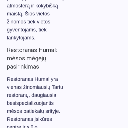
atmosferą ir kokybišką
maistą. Šios vietos
žinomos tiek vietos
gyventojams, tiek
lankytojams.
Restoranas Humal:
mėsos mėgėjų
pasirinkimas
Restoranas Humal yra
vienas žinomiausių Tartu
restoranų, daugiausia
besispecializuojantis
mėsos patiekalų srityje.
Restoranas įsikūręs
centre ir siūlo