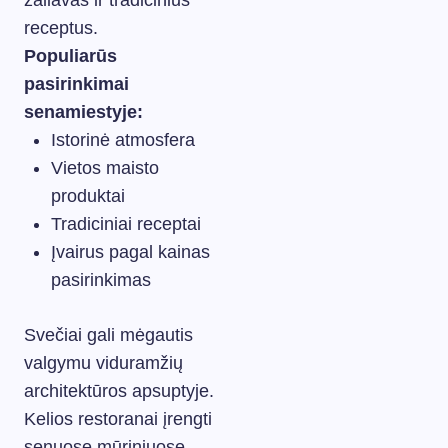
žaliavas ir tradicinius
receptus.
Populiarūs
pasirinkimai
senamiestyje:
Istorinė atmosfera
Vietos maisto
produktai
Tradiciniai receptai
Įvairus pagal kainas
pasirinkimas
Svečiai gali mėgautis
valgymu viduramžių
architektūros apsuptyje.
Kelios restoranai įrengti
senuose mūriniuose