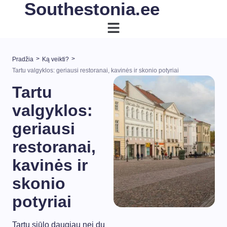
Southestonia.ee
>
>
Pradžia
Ką veikti?
Tartu valgyklos: geriausi restoranai, kavinės ir skonio potyriai
Tartu
valgyklos:
geriausi
restoranai,
kavinės ir
skonio
potyriai
Tartu siūlo daugiau nei du