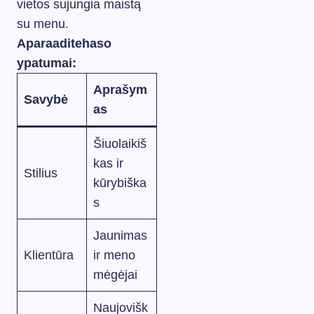
vietos sujungia maistą
su menu.
Aparaaditehaso
ypatumai:
Aprašym
Savybė
as
Šiuolaikiš
kas ir
Stilius
kūrybiška
s
Jaunimas
Klientūra
ir meno
mėgėjai
Naujovišk