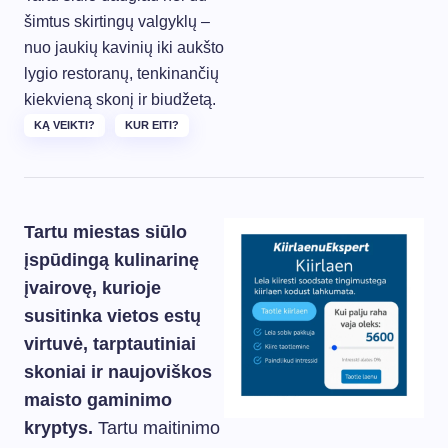
šimtus skirtingų valgyklų –
nuo jaukių kavinių iki aukšto
lygio restoranų, tenkinančių
kiekvieną skonį ir biudžetą.
KĄ VEIKTI?
KUR EITI?
Tartu miestas siūlo
įspūdingą kulinarinę
įvairovę, kurioje
susitinka vietos estų
virtuvė, tarptautiniai
skoniai ir naujoviškos
maisto gaminimo
kryptys.
Tartu maitinimo