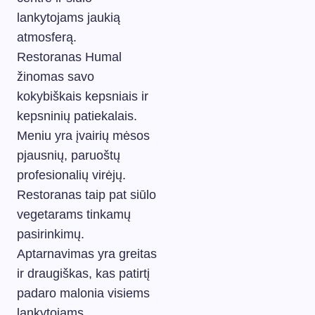
lankytojams jaukią
atmosferą.
Restoranas Humal
žinomas savo
kokybiškais kepsniais ir
kepsninių patiekalais.
Meniu yra įvairių mėsos
pjausnių, paruoštų
profesionalių virėjų.
Restoranas taip pat siūlo
vegetarams tinkamų
pasirinkimų.
Aptarnavimas yra greitas
ir draugiškas, kas patirtį
padaro malonia visiems
lankytojams.