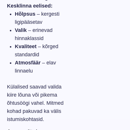
Kesklinna eelised:
Hõlpsus
– kergesti
ligipääsetav
Valik
– erinevad
hinnaklassid
Kvaliteet
– kõrged
standardid
Atmosfäär
– elav
linnaelu
Külalised saavad valida
kiire lõuna või pikema
õhtusöögi vahel. Mitmed
kohad pakuvad ka välis
istumiskohtasid.