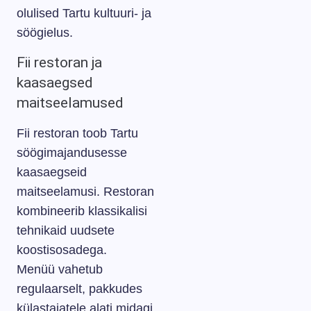
olulised Tartu kultuuri- ja
söögielus.
Fii restoran ja
kaasaegsed
maitseelamused
Fii restoran toob Tartu
söögimajandusesse
kaasaegseid
maitseelamusi. Restoran
kombineerib klassikalisi
tehnikaid uudsete
koostisosadega.
Menüü vahetub
regulaarselt, pakkudes
külastajatele alati midagi