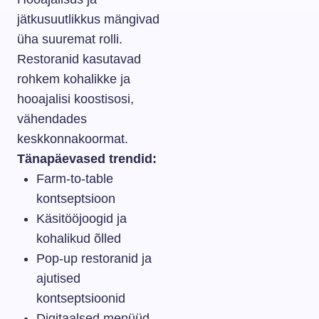
jätkusuutlikkus mängivad
üha suuremat rolli.
Restoranid kasutavad
rohkem kohalikke ja
hooajalisi koostisosi,
vähendades
keskkonnakoormat.
Tänapäevased trendid:
Farm-to-table
kontseptsioon
Käsitööjoogid ja
kohalikud õlled
Pop-up restoranid ja
ajutised
kontseptsioonid
Digitaalsed menüüd