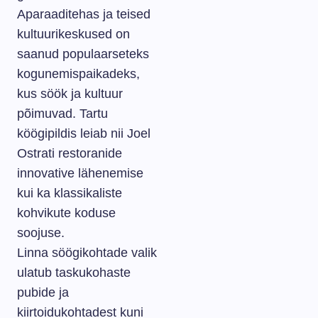
Aparaaditehas ja teised
kultuurikeskused on
saanud populaarseteks
kogunemispaikadeks,
kus söök ja kultuur
põimuvad. Tartu
köögipildis leiab nii Joel
Ostrati restoranide
innovative lähenemise
kui ka klassikaliste
kohvikute koduse
soojuse.
Linna söögikohtade valik
ulatub taskukohaste
pubide ja
kiirtoidukohtadest kuni