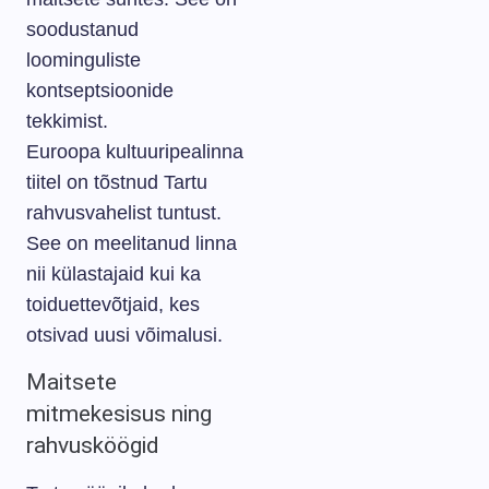
soodustanud
loominguliste
kontseptsioonide
tekkimist.
Euroopa kultuuripealinna
tiitel on tõstnud Tartu
rahvusvahelist tuntust.
See on meelitanud linna
nii külastajaid kui ka
toiduettevõtjaid, kes
otsivad uusi võimalusi.
Maitsete
mitmekesisus ning
rahvusköögid