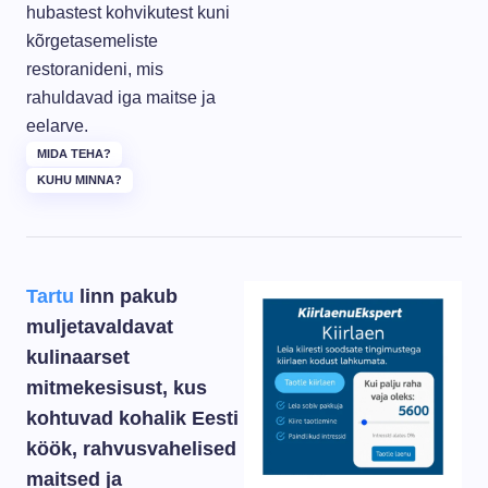
hubastest kohvikutest kuni
kõrgetasemeliste
restoranideni, mis
rahuldavad iga maitse ja
eelarve.
MIDA TEHA?
KUHU MINNA?
Tartu
linn pakub
muljetavaldavat
kulinaarset
mitmekesisust, kus
kohtuvad kohalik Eesti
köök, rahvusvahelised
maitsed ja