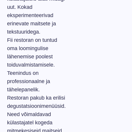
uut. Kokad
eksperimenteerivad
erinevate maitsete ja
tekstuuridega.
Fii restoran on tuntud
oma loomingulise
lähenemise poolest
toiduvalmistamisele.
Teenindus on
professionaalne ja
tähelepanelik.
Restoran pakub ka erilisi
degustatsioonimenüüsid.
Need võimaldavad
külastajatel kogeda
mitmekesiseid maitseid