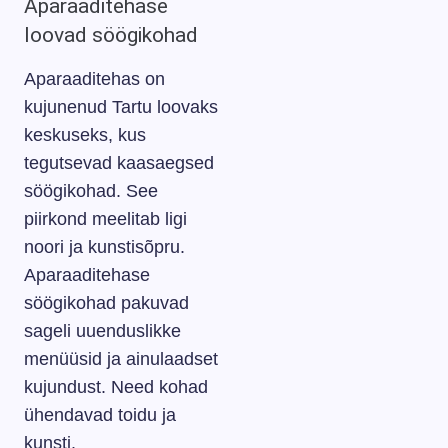
Aparaaditehase
loovad söögikohad
Aparaaditehas on
kujunenud Tartu loovaks
keskuseks, kus
tegutsevad kaasaegsed
söögikohad. See
piirkond meelitab ligi
noori ja kunstisõpru.
Aparaaditehase
söögikohad pakuvad
sageli uuenduslikke
menüüsid ja ainulaadset
kujundust. Need kohad
ühendavad toidu ja
kunsti.