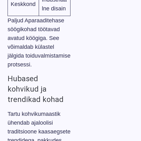
Keskkond
lne disain
Paljud Aparaaditehase
söögikohad töötavad
avatud köögiga. See
võimaldab külastel
jälgida toiduvalmistamise
protsessi.
Hubased
kohvikud ja
trendikad kohad
Tartu kohvikumaastik
ühendab ajaloolisi
traditsioone kaasaegsete
trendidega, pakkudes