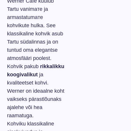
Werner Café kuulub
Tartu vanimате ja
armastatumате
kohvikute hulka. See
klassikaline kohvik asub
Tartu südalinnas ja on
tuntud oma elegantse
atmosfääri poolest.
Kohvik pakub
rikkalikku
koogivalikut
ja
kvaliteetset kohvi.
Werner on ideaalne koht
vaikseks pärastlõunaks
ajalehe või hea
raamatuga.
Kohviku klassikaline