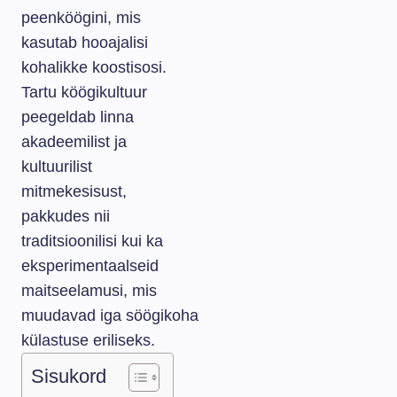
peenköögini, mis
kasutab hooajalisi
kohalikke koostisosi.
Tartu köögikultuur
peegeldab linna
akadeemilist ja
kultuurilist
mitmekesisust,
pakkudes nii
traditsioonilisi kui ka
eksperimentaalseid
maitseelamusi, mis
muudavad iga söögikoha
külastuse eriliseks.
Sisukord