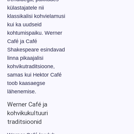
külastajatele nii
klassikalisi kohvielamusi
kui ka uudseid
kohtumispaiku. Werner
Café ja Café
Shakespeare esindavad
linna pikaajalisi
kohvikutraditsioone,
samas kui Hektor Café
toob kaasaegse
lähenemise.
Werner Café ja
kohvikukultuuri
traditsioonid