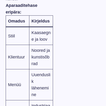
Aparaaditehase
eripära:
Omadus
Kirjeldus
Kaasaegn
Stiil
e ja loov
Noored ja
Klientuur
kunstisõb
rad
Uuendusli
k
Menüü
lähenemi
ne
Industriaa