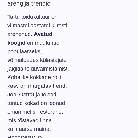
areng ja trendid
Tartu toidukultuur on
viimastel aastatel kiiresti
arenenud.
Avatud
köögid
on muutunud
populaarseks,
võimaldades külastajatel
jälgida toiduvalmistamist.
Kohalike kokkade rolli
kasv on märgatav trend.
Joel Ostrat ja teised
tuntud kokad on loonud
omanimelisi restorane,
mis tõstavad linna
kulinaarse maine.
Hooajalisus ja