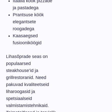
Itaalia köök pizzade
ja pastadega
Prantsuse köök
elegantsete
roogadega
Kaasaegsed
fusiooniköögid
Lihasõprade seas on
populaarsed
steakhouse’id ja
grillrestoranid. Need
pakuvad kvaliteetseid
liharoogasid ja
spetsiaalseid
valmistamistehnikaid.