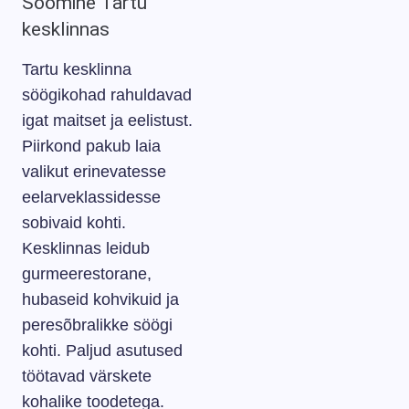
Söömine Tartu
kesklinnas
Tartu kesklinna
söögikohad rahuldavad
igat maitset ja eelistust.
Piirkond pakub laia
valikut erinevatesse
eelarveklassidesse
sobivaid kohti.
Kesklinnas leidub
gurmeerestorane,
hubaseid kohvikuid ja
peresõbralikke söögi
kohti. Paljud asutused
töötavad värskete
kohalike toodetega.