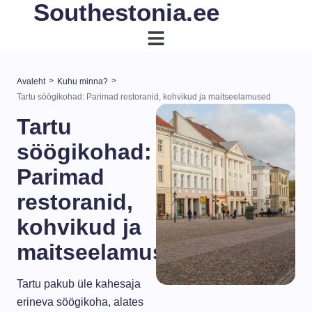
Southestonia.ee
>
>
Avaleht
Kuhu minna?
Tartu söögikohad: Parimad restoranid, kohvikud ja maitseelamused
Tartu
söögikohad:
Parimad
restoranid,
kohvikud ja
maitseelamused
Tartu pakub üle kahesaja
erineva söögikoha, alates