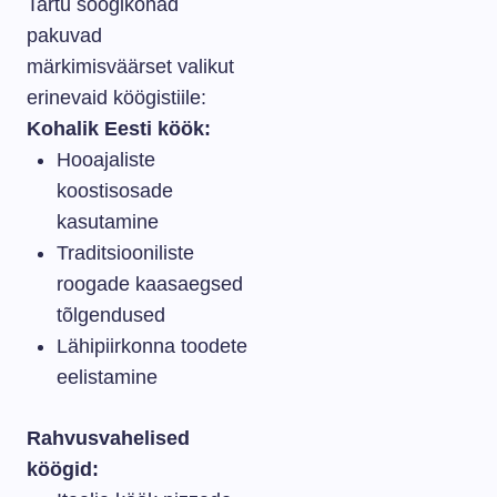
Tartu söögikohad
pakuvad
märkimisväärset valikut
erinevaid köögistiile:
Kohalik Eesti köök:
Hooajaliste
koostisosade
kasutamine
Traditsiooniliste
roogade kaasaegsed
tõlgendused
Lähipiirkonna toodete
eelistamine
Rahvusvahelised
köögid: