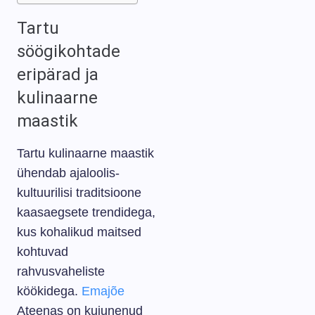
Tartu
söögikohtade
eripärad ja
kulinaarne
maastik
Tartu kulinaarne maastik
ühendab ajaloolis-
kultuurilisi traditsioone
kaasaegsete trendidega,
kus kohalikud maitsed
kohtuvad
rahvusvaheliste
köökidega.
Emajõe
Ateenas on kujunenud