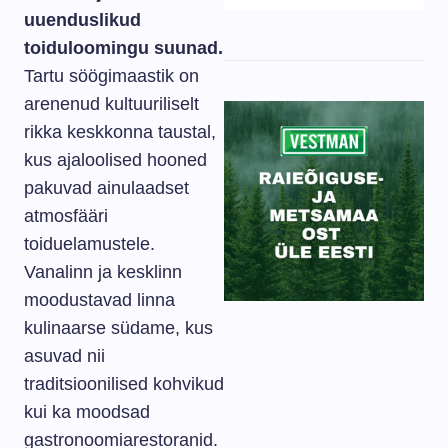
uuenduslikud
toiduloomingu suunad.
Tartu söögimaastik on
arenenud kultuuriliselt
rikka keskkonna taustal,
kus ajaloolised hooned
pakuvad ainulaadset
atmosfääri
toiduelamustele.
Vanalinn ja kesklinn
moodustavad linna
kulinaarse südame, kus
asuvad nii
traditsioonilised kohvikud
kui ka moodsad
gastronoomiarestoranid.