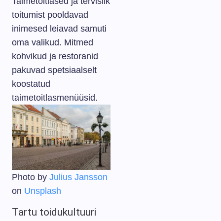
Taimetoitlased ja tervislik
toitumist pooldavad
inimesed leiavad samuti
oma valikud. Mitmed
kohvikud ja restoranid
pakuvad spetsiaalselt
koostatud
taimetoitlasmenüüsid.
Photo by
Julius Jansson
on
Unsplash
Tartu toidukultuuri