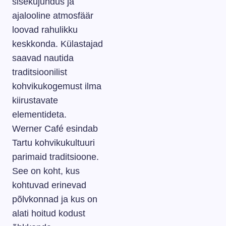
sisekujundus ja
ajalooline atmosfäär
loovad rahulikku
keskkonda. Külastajad
saavad nautida
traditsioonilist
kohvikukogemust ilma
kiirustavate
elementideta.
Werner Café esindab
Tartu kohvikukultuuri
parimaid traditsioone.
See on koht, kus
kohtuvad erinevad
põlvkonnad ja kus on
alati hoitud kodust