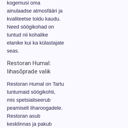
kogemusi oma
ainulaadse atmosfääri ja
kvaliteetse toidu kaudu.
Need söögikohad on
tuntud nii kohalike
elanike kui ka külastajate
seas.
Restoran Humal:
lihasõprade valik
Restoran Humal on Tartu
tuntumaid söögikohti,
mis spetsialiseerub
peamiselt liharoogadele.
Restoran asub
kesklinnas ja pakub