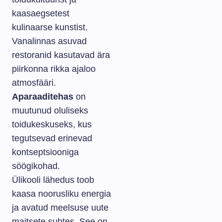
kaasaegsetest
kulinaarse kunstist.
Vanalinnas asuvad
restoranid kasutavad ära
piirkonna rikka ajaloo
atmosfääri.
Aparaaditehas
on
muutunud oluliseks
toidukeskuseks, kus
tegutsevad erinevad
kontseptsiooniga
söögikohad.
Ülikooli lähedus toob
kaasa noorusliku energia
ja avatud meelsuse uute
maitsete suhtes. See on