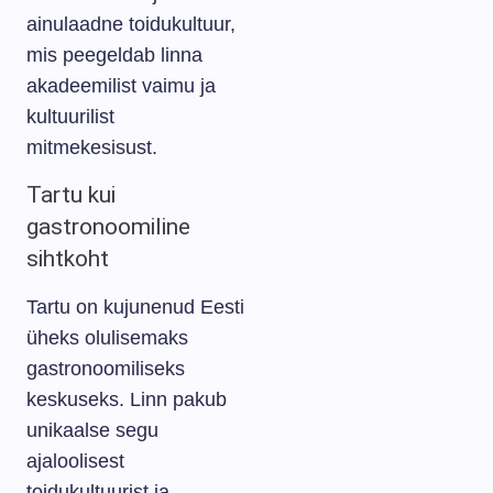
ainulaadne toidukultuur,
mis peegeldab linna
akadeemilist vaimu ja
kultuurilist
mitmekesisust.
Tartu kui
gastronoomiline
sihtkoht
Tartu on kujunenud Eesti
üheks olulisemaks
gastronoomiliseks
keskuseks. Linn pakub
unikaalse segu
ajaloolisest
toidukultuurist ja