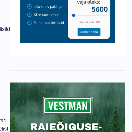
b
isild
.
vad
list