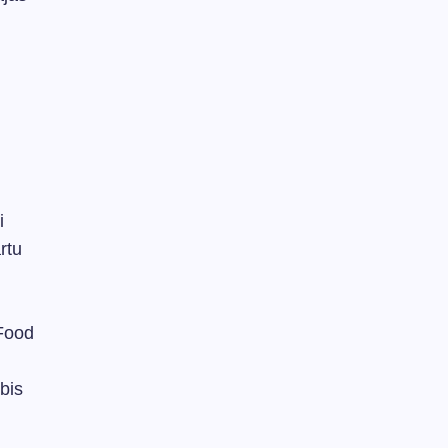
i
rtu
 Food
bis