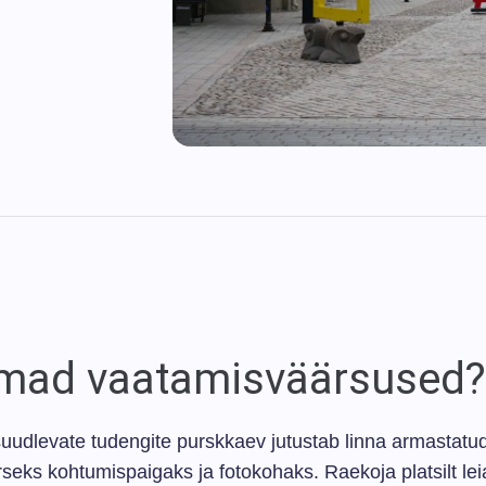
isimad vaatamisväärsused?
 suudlevate tudengite purskkaev jutustab linna armastatu
eks kohtumispaigaks ja fotokohaks. Raekoja platsilt lei