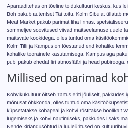
Aparaaditehas on tõeline toidukultuuri keskus, kus lei
Boh pakub autentset Tai toitu, Kolm Sibulat üllata
Meat Market pakub parimat liha linnas, spetsialiseerud
sommeljee soovitused viivad maitseelamuse uuele ta
maitsvate kookidega, olles tuntud oma käsitöökommide
Kolm Tilli ja Kampus on tõestanud end kohalike lemm
kohalike toorainete kasutamisega, Kampus aga pakub
pubi pakub ehedat Iiri atmosfääri ja head pubirooga, 
Millised on parimad ko
Kohvikukultuur õitseb Tartus eriti jõuliselt, pakkude
mõnusat õhkkonda, olles tuntud oma käsitööküpsetis
küpsetatakse kohapeal ja kohvi röstitakse hoolikalt 
lugemiseks ja kohvi nautimiseks, pakkudes lisaks mait
Nende kirjandusõhtud ja luuleüritused on kultuurihuv