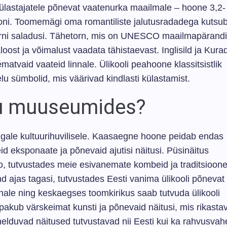
ülastajatele põnevat vaatenurka maailmale – hoone 3,2-
usiooni. Toomemägi oma romantiliste jalutusradadega kutsu
orni saladusi. Tähetorn, mis on UNESCO maailmapärandi
ost ja võimalust vaadata tähistaevast. Inglisild ja Kurad
vaid vaateid linnale. Ülikooli peahoone klassitsistlik
lu sümbolid, mis väärivad kindlasti külastamist.
tu muuseumides?
gale kultuurihuvilisele. Kaasaegne hoone peidab endas
eid eksponaate ja põnevaid ajutisi näitusi. Püsinäitus
oo, tutvustades meie esivanemate kombeid ja traditsioone
d ajas tagasi, tutvustades Eesti vanima ülikooli põnevat
nale ning keskaegses toomkirikus saab tutvuda ülikooli
akub värskeimat kunsti ja põnevaid näitusi, mis rikasta
lduvad näitused tutvustavad nii Eesti kui ka rahvusvahe