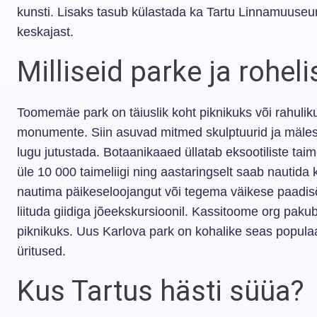
kunsti. Lisaks tasub külastada ka Tartu Linnamuuseum
keskajast.
Milliseid parke ja rohel
Toomemäe park on täiuslik koht piknikuks või rahulikuk
monumente. Siin asuvad mitmed skulptuurid ja mälestu
lugu jutustada. Botaanikaaed üllatab eksootiliste tai
üle 10 000 taimeliigi ning aastaringselt saab nautida
nautima päikeseloojangut või tegema väikese paadisõ
liituda giidiga jõeekskursioonil. Kassitoome org pak
piknikuks. Uus Karlova park on kohalike seas popula
üritused.
Kus Tartus hästi süüa?