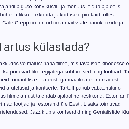
ajandi alguse kohvikustiili ja menüüs leidub ajaloolisi
oheemlikku õhkkonda ja koduseid pirukaid, olles
s. Cafe Crepp on tuntud oma maitsvate pannkookide ja
i Tartus külastada?
akkudes võimalust näha filme, mis tavaliselt kinodesse e
 ka põnevad filmitegijatega kohtumised ning töötoad. Ta
eid romantiliste linateostega maailma eri nurkadest.
id arutelusid ja kontserte. Tartuff pakub vabaõhukino
 kus filmielamust täiendab ajalooline keskkond. Estonian
rimad tootjad ja restoranid üle Eesti. Lisaks toimuvad
atrietendused, Jazziklubis kontserdid ning Genialistide Klu