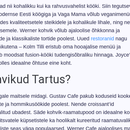
ad nii kohalikku kui ka rahvusvahelist kööki. Siin tegutse
b modernse Eesti köögiga ja Vaga Mama võlub veganimenü
es kvaliteetsetele steikidele ja kohalikule lihale, ning n
semele. Werner kohvik võlub ajaloolise õhkkonna ja
 ja klassikaliste tortide poolest. Uued
restoranid
nagu
ikutena – Kolm Tilli eristub oma hooajalise menüü ja
 moodsat fusion-kööki tudengisõbraliku hinnaga. Joyce’
olles ideaalne õhtuse eine koht.
hvikud Tartus?
s igale maitsele midagi. Gustav Cafe pakub koduseid kook
te ja hommikusöökide poolest. Nende croissant’id
valitud ubadest. Säde kohvik-raamatupood on ideaalne ko
svatele küpsetistele ka hoolikalt kureeritud raamatuvali
iliste seas väga populaarsed. Werner Cafe ajaloolises m