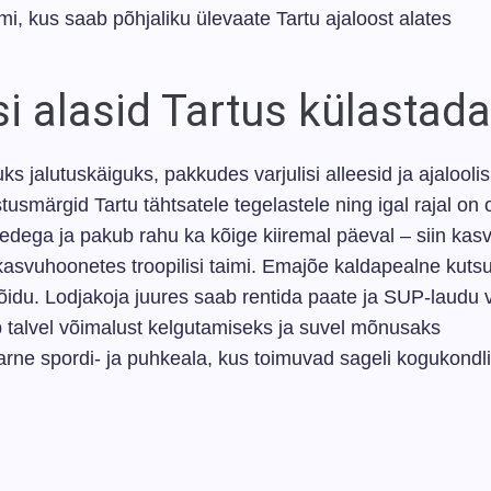
i, kus saab põhjaliku ülevaate Tartu ajaloost alates
isi alasid Tartus külastad
s jalutuskäiguks, pakkudes varjulisi alleesid ja ajaloolis
smärgid Tartu tähtsatele tegelastele ning igal rajal on
medega ja pakub rahu ka kõige kiiremal päeval – siin kas
 kasvuhoonetes troopilisi taimi. Emajõe kaldapealne kuts
idu. Lodjakoja juures saab rentida paate ja SUP-laudu 
ub talvel võimalust kelgutamiseks ja suvel mõnusaks
arne spordi- ja puhkeala, kus toimuvad sageli kogukondl