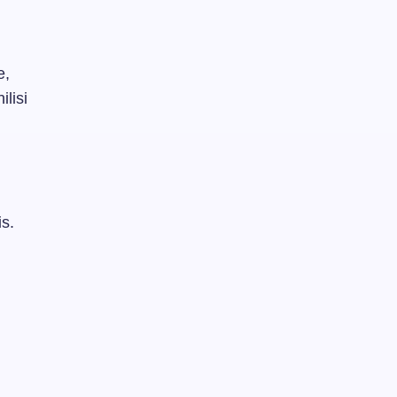
e,
lisi
d
s.