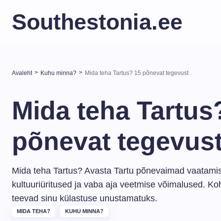
Southestonia.ee
>
>
Avaleht
Kuhu minna?
Mida teha Tartus? 15 põnevat tegevust
Mida teha Tartus
põnevat tegevus
Mida teha Tartus? Avasta Tartu põnevaimad vaatami
kultuuriüritused ja vaba aja veetmise võimalused. Ko
teevad sinu külastuse unustamatuks.
MIDA TEHA?
KUHU MINNA?