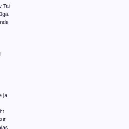
v Tai
üga.
ende
i
e ja
ht
kut.
ajas