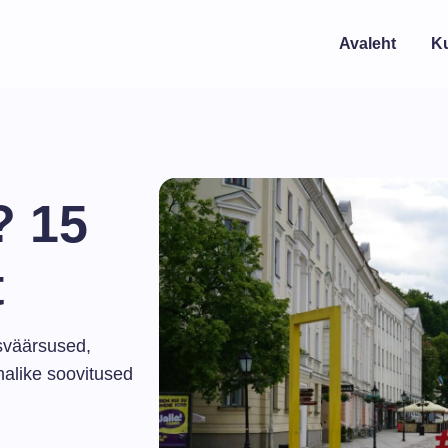
Avaleht
K
? 15
t
sväärsused,
halike soovitused