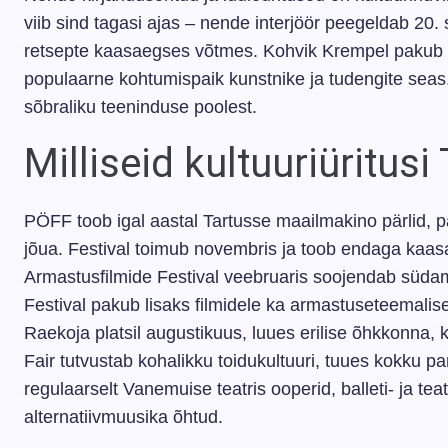
viib sind tagasi ajas – nende interjöör peegeldab 20. s
retsepte kaasaegses võtmes. Kohvik Krempel pakub b
populaarne kohtumispaik kunstnike ja tudengite sea
sõbraliku teeninduse poolest.
Milliseid kultuuriüritus
PÖFF toob igal aastal Tartusse maailmakino pärlid, p
jõua. Festival toimub novembris ja toob endaga kaasa
Armastusfilmide Festival veebruaris soojendab südam
Festival pakub lisaks filmidele ka armastuseteemalise
Raekoja platsil augustikuus, luues erilise õhkkonna,
Fair tutvustab kohalikku toidukultuuri, tuues kokku pa
regulaarselt Vanemuise teatris ooperid, balleti- ja te
alternatiivmuusika õhtud.