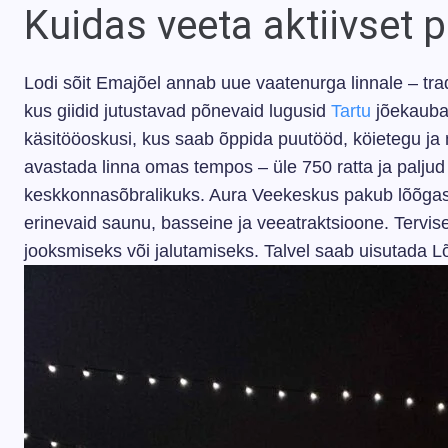
Kuidas veeta aktiivset 
Lodi sõit Emajõel annab uue vaatenurga linnale – trad
kus giidid jutustavad põnevaid lugusid
Tartu
jõekauban
käsitööoskusi, kus saab õppida puutööd, köietegu ja m
avastada linna omas tempos – üle 750 ratta ja palju
keskkonnasõbralikuks. Aura Veekeskus pakub lõõgastu
erinevaid saunu, basseine ja veeatraktsioone. Tervis
jooksmiseks või jalutamiseks. Talvel saab uisutada L