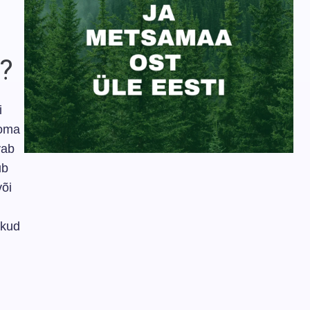
a?
i
 oma
vab
ub
või
ikud