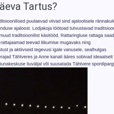
päeva Tartus?
itsioonilised puulaevad viivad sind ajaloolisele rännakul
duse ajaloost. Lodjakoja töötoad tutvustavad traditsiooni
uud traditsioonilist käsitööd. Rattaringluse rattaga saa
d rattajaamad teevad liikumise mugavaks ning
st ja aktiivseid tegevusi igale vanusele, sealhulgas
erajad Tähtveres ja Anne kanali ääres sobivad ideaalselt
õunakeskuse liuväljal või suusatada Tähtvere spordipargi