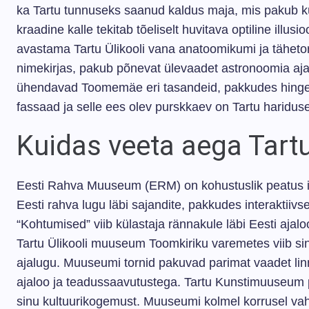
ka Tartu tunnuseks saanud kaldus maja, mis pakub k
kraadine kalle tekitab tõeliselt huvitava optiline ill
avastama Tartu Ülikooli vana anatoomikumi ja tähet
nimekirjas, pakub põnevat ülevaadet astronoomia ajalo
ühendavad Toomemäe eri tasandeid, pakkudes hingemat
fassaad ja selle ees olev purskkaev on Tartu hariduse
Kuidas veeta aega Tar
Eesti Rahva Muuseum (ERM) on kohustuslik peatus i
Eesti rahva lugu läbi sajandite, pakkudes interaktiivs
“Kohtumised” viib külastaja rännakule läbi Eesti ajal
Tartu Ülikooli muuseum Toomkiriku varemetes viib sin
ajalugu. Muuseumi tornid pakuvad parimat vaadet lin
ajaloo ja teadussaavutustega. Tartu Kunstimuuseum p
sinu kultuurikogemust. Muuseumi kolmel korrusel vahe